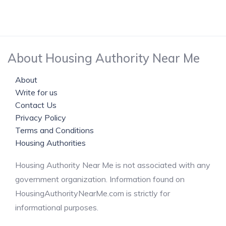
About Housing Authority Near Me
About
Write for us
Contact Us
Privacy Policy
Terms and Conditions
Housing Authorities
Housing Authority Near Me is not associated with any
government organization. Information found on
HousingAuthorityNearMe.com is strictly for
informational purposes.