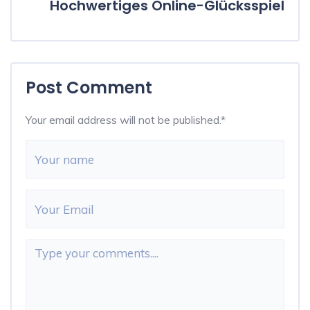
Hochwertiges Online-Glücksspiel
Post Comment
Your email address will not be published.
*