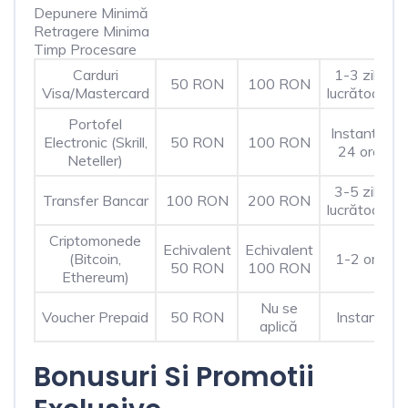
Depunere Minimă
Retragere Minima
Timp Procesare
Carduri
1-3 zile
50 RON
100 RON
Visa/Mastercard
lucrătoare
Portofel
Instant –
Electronic (Skrill,
50 RON
100 RON
24 ore
Neteller)
3-5 zile
Transfer Bancar
100 RON
200 RON
lucrătoare
Criptomonede
Echivalent
Echivalent
(Bitcoin,
1-2 ore
50 RON
100 RON
Ethereum)
Nu se
Voucher Prepaid
50 RON
Instant
aplică
Bonusuri Si Promotii