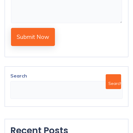
Submit Now
Search
Search
Recent Posts