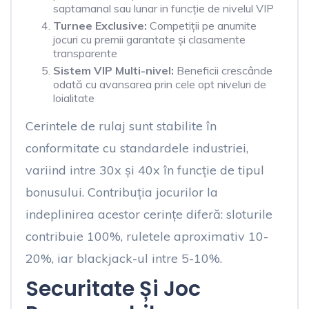
saptamanal sau lunar in funcție de nivelul VIP
Turnee Exclusive:
Competiții pe anumite
jocuri cu premii garantate și clasamente
transparente
Sistem VIP Multi-nivel:
Beneficii crescânde
odată cu avansarea prin cele opt niveluri de
loialitate
Cerintele de rulaj sunt stabilite în
conformitate cu standardele industriei,
variind intre 30x și 40x în funcție de tipul
bonusului. Contribuția jocurilor la
indeplinirea acestor cerințe diferă: sloturile
contribuie 100%, ruletele aproximativ 10-
20%, iar blackjack-ul intre 5-10%.
Securitate Și Joc