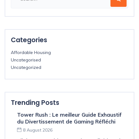
Categories
Affordable Housing
Uncategorised
Uncategorized
Trending Posts
Tower Rush : Le meilleur Guide Exhaustif
du Divertissement de Gaming Réfléchi
8 August 2026