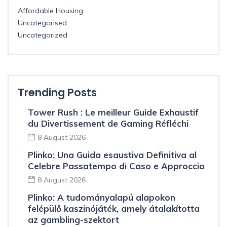
Affordable Housing
Uncategorised
Uncategorized
Trending Posts
Tower Rush : Le meilleur Guide Exhaustif
du Divertissement de Gaming Réfléchi
8 August 2026
Plinko: Una Guida esaustiva Definitiva al
Celebre Passatempo di Caso e Approccio
8 August 2026
Plinko: A tudományalapú alapokon
felépülő kaszinójáték, amely átalakította
az gambling-szektort