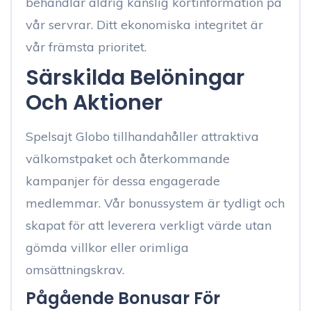
behandlar aldrig känslig kortinformation på
vår servrar. Ditt ekonomiska integritet är
vår främsta prioritet.
Särskilda Belöningar
Och Aktioner
Spelsajt Globo tillhandahåller attraktiva
välkomstpaket och återkommande
kampanjer för dessa engagerade
medlemmar. Vår bonussystem är tydligt och
skapat för att leverera verkligt värde utan
gömda villkor eller orimliga
omsättningskrav.
Pågående Bonusar För