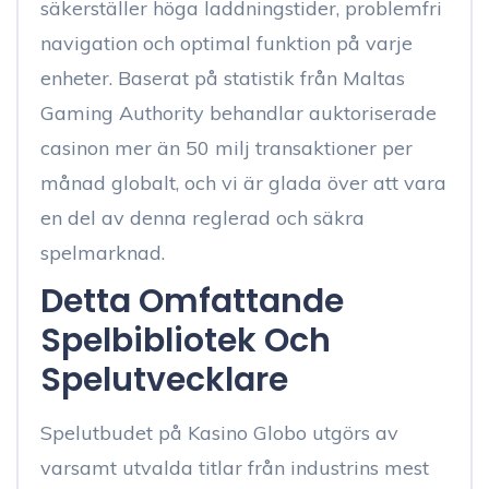
säkerställer höga laddningstider, problemfri
navigation och optimal funktion på varje
enheter. Baserat på statistik från Maltas
Gaming Authority behandlar auktoriserade
casinon mer än 50 milj transaktioner per
månad globalt, och vi är glada över att vara
en del av denna reglerad och säkra
spelmarknad.
Detta Omfattande
Spelbibliotek Och
Spelutvecklare
Spelutbudet på Kasino Globo utgörs av
varsamt utvalda titlar från industrins mest