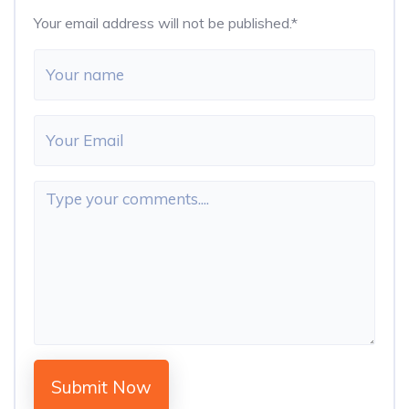
Your email address will not be published.
*
Submit Now