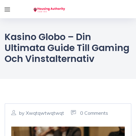
Kasino Globo – Din
Ultimata Guide Till Gaming
Och Vinstalternativ
by Xwqtqwtwqtwqt
0 Comments