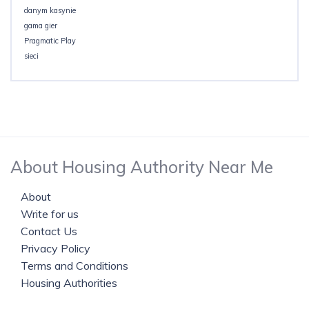
danym kasynie
gama gier
Pragmatic Play
sieci
About Housing Authority Near Me
About
Write for us
Contact Us
Privacy Policy
Terms and Conditions
Housing Authorities