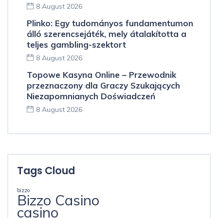
8 August 2026
Plinko: Egy tudományos fundamentumon
álló szerencsejáték, mely átalakította a
teljes gambling-szektort
8 August 2026
Topowe Kasyna Online – Przewodnik
przeznaczony dla Graczy Szukających
Niezapomnianych Doświadczeń
8 August 2026
Tags Cloud
bizzo
Bizzo Casino
casino