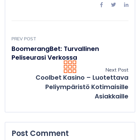
PREV POST
BoomerangBet: Turvallinen
Peliseurasi Verkossa
Next Post
Coolbet Kasino – Luotettava
Peliympäristö Kotimaisille
Asiakkaille
Post Comment