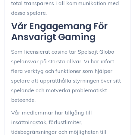
total transparens i all kommunikation med
dessa spelare.
Vår Engagemang För
Ansvarigt Gaming
Som licensierat casino tar Spelsajt Globo
spelansvar på största allvar. Vi har infört
flera verktyg och funktioner som hjälper
spelare att upprätthålla styrningen över sitt
spelande och motverka problematiskt
beteende.
Vår medlemmar har tillgång till
insättningstak, förlustlimiter,
tidsbegränsningar och möjligheten till