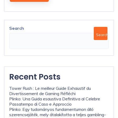
Search
Search
Recent Posts
Tower Rush : Le meilleur Guide Exhaustif du
Divertissement de Gaming Réfléchi
Plinko: Una Guida esaustiva Definitiva al Celebre
Passatempo di Caso e Approccio
Plinko: Egy tudományos fundamentumon álló
szerencsejáték, mely átalakította a teljes gambling-