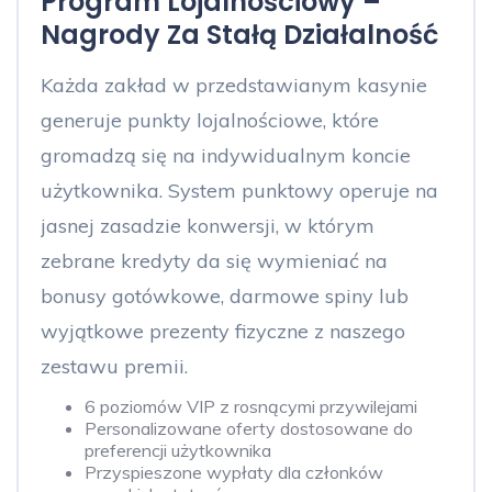
Program Lojalnościowy –
Nagrody Za Stałą Działalność
Każda zakład w przedstawianym kasynie
generuje punkty lojalnościowe, które
gromadzą się na indywidualnym koncie
użytkownika. System punktowy operuje na
jasnej zasadzie konwersji, w którym
zebrane kredyty da się wymieniać na
bonusy gotówkowe, darmowe spiny lub
wyjątkowe prezenty fizyczne z naszego
zestawu premii.
6 poziomów VIP z rosnącymi przywilejami
Personalizowane oferty dostosowane do
preferencji użytkownika
Przyspieszone wypłaty dla członków