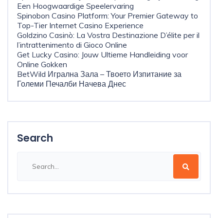
Een Hoogwaardige Speelervaring
Spinobon Casino Platform: Your Premier Gateway to
Top-Tier Internet Casino Experience
Goldzino Casinò: La Vostra Destinazione D’élite per il
l’intrattenimento di Gioco Online
Get Lucky Casino: Jouw Ultieme Handleiding voor
Online Gokken
BetWild Игрална Зала – Твоето Изпитание за
Големи Печалби Начева Днес
Search