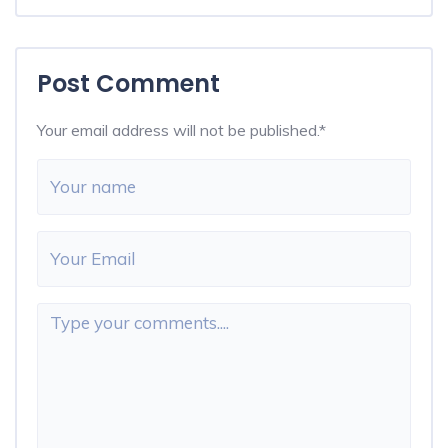
Post Comment
Your email address will not be published.
*