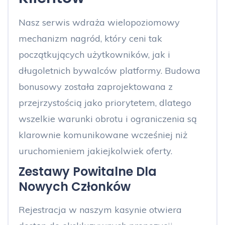
Nasz serwis wdraża wielopoziomowy
mechanizm nagród, który ceni tak
początkujących użytkowników, jak i
długoletnich bywalców platformy. Budowa
bonusowy została zaprojektowana z
przejrzystością jako priorytetem, dlatego
wszelkie warunki obrotu i ograniczenia są
klarownie komunikowane wcześniej niż
uruchomieniem jakiejkolwiek oferty.
Zestawy Powitalne Dla
Nowych Członków
Rejestracja w naszym kasynie otwiera