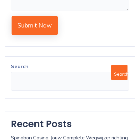
Submit Now
Search
Search
Recent Posts
Spinobon Casino: Jouw Complete Wegwijzer richting