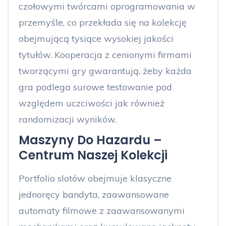
czołowymi twórcami oprogramowania w
przemyśle, co przekłada się na kolekcję
obejmującą tysiące wysokiej jakości
tytułów. Kooperacja z cenionymi firmami
tworzącymi gry gwarantują, żeby każda
gra podlega surowe testowanie pod
względem uczciwości jak również
randomizacji wyników.
Maszyny Do Hazardu –
Centrum Naszej Kolekcji
Portfolio slotów obejmuje klasyczne
jednoręcy bandyta, zaawansowane
automaty filmowe z zaawansowanymi