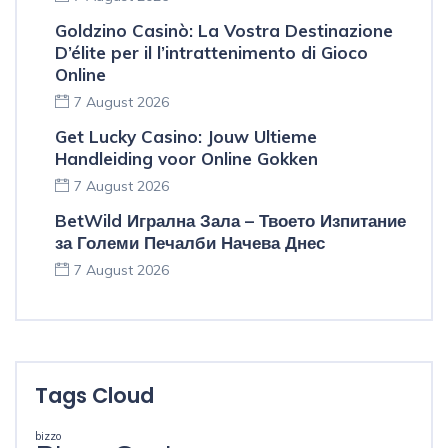
Goldzino Casinò: La Vostra Destinazione
D’élite per il l’intrattenimento di Gioco
Online
7 August 2026
Get Lucky Casino: Jouw Ultieme
Handleiding voor Online Gokken
7 August 2026
BetWild Игрална Зала – Твоето Изпитание
за Големи Печалби Начева Днес
7 August 2026
Tags Cloud
bizzo