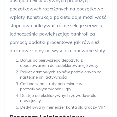
dostęp do ekskluzywnych propozycji
początkowych rozłożonych na początkowe
wpłaty. Konstrukcja pakietu daje możliwość
stopniowo odkrywać różne sekcje serwisu,
jednocześnie powiększając bankroll za
pomocą dodatki procentowe jak również
darmowe spiny na wyselekcjonowane sloty.
Bonus od pierwszego depozytu z
dopasowaniem do zadeklarowanej kwoty
Pakiet darmowych spinów podzielonych na
następne dni aktywności
Cashback na straty poniesione w
początkowym tygodniu gry
Dostęp do ekskluzywnych zawodów dla
nowicjuszy
Dedykowany menedżer konta dla graczy VIP