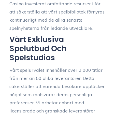
Casino investerat omfattande resurser i för
att säkerställa att vårt spelbibliotek förnyras
kontinuerligt med de allra senaste
spelnyheterna från ledande utvecklare.
Vårt Exklusiva
Spelutbud Och
Spelstudios
Vårt spelurvalet innehåller över 2 000 titlar
från mer än 50 olika leverantörer. Detta
säkerställer att varenda besökare upptäcker
något som motsvarar deras personliga
preferenser. Vi arbetar enbart med
licensierade och granskade leverantörer