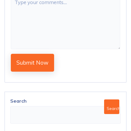
Submit Now
Search
Search