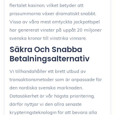
flertalet kasinon, vilket betyder att
prissummorna växer dramatiskt snabbt.
Vissa av våra mest omtyckta jackpottspel
har genererat vinster på uppåt 20 miljoner
svenska kronor till vinstrika vinnare.
Säkra Och Snabba
Betalningsalternativ
Vi tillhandahåller ett brett utbud av
transaktionsmetoder som är anpassade för
den nordiska svenska marknaden.
Datasäkerhet är vår högsta prioritering,
därför nyttjar vi den allra senaste
krypteringsteknologin för att bevara alla