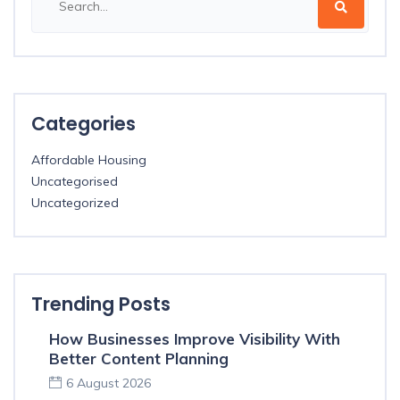
Categories
Affordable Housing
Uncategorised
Uncategorized
Trending Posts
How Businesses Improve Visibility With
Better Content Planning
6 August 2026