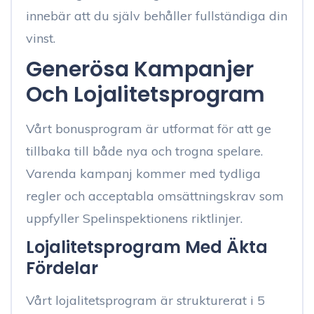
innebär att du själv behåller fullständiga din
vinst.
Generösa Kampanjer
Och Lojalitetsprogram
Vårt bonusprogram är utformat för att ge
tillbaka till både nya och trogna spelare.
Varenda kampanj kommer med tydliga
regler och acceptabla omsättningskrav som
uppfyller Spelinspektionens riktlinjer.
Lojalitetsprogram Med Äkta
Fördelar
Vårt lojalitetsprogram är strukturerat i 5