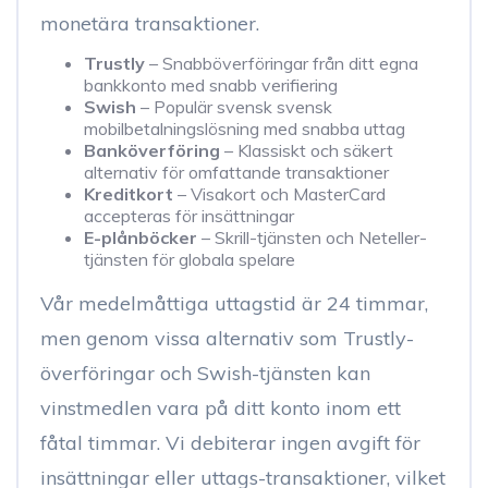
monetära transaktioner.
Trustly
– Snabböverföringar från ditt egna
bankkonto med snabb verifiering
Swish
– Populär svensk svensk
mobilbetalningslösning med snabba uttag
Banköverföring
– Klassiskt och säkert
alternativ för omfattande transaktioner
Kreditkort
– Visakort och MasterCard
accepteras för insättningar
E-plånböcker
– Skrill-tjänsten och Neteller-
tjänsten för globala spelare
Vår medelmåttiga uttagstid är 24 timmar,
men genom vissa alternativ som Trustly-
överföringar och Swish-tjänsten kan
vinstmedlen vara på ditt konto inom ett
fåtal timmar. Vi debiterar ingen avgift för
insättningar eller uttags-transaktioner, vilket