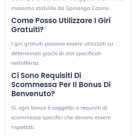
massimo stabilito da Spinanga Casino.
Come Posso Utilizzare I Giri
Gratuiti?
I giri gratuiti possono essere utilizzati su
determinati giochi di slot specificati
nell’offerta.
Ci Sono Requisiti Di
Scommessa Per Il Bonus Di
Benvenuto?
Sì, ogni bonus è soggetto a requisiti di
scommessa specifici che devono essere
rispettati.