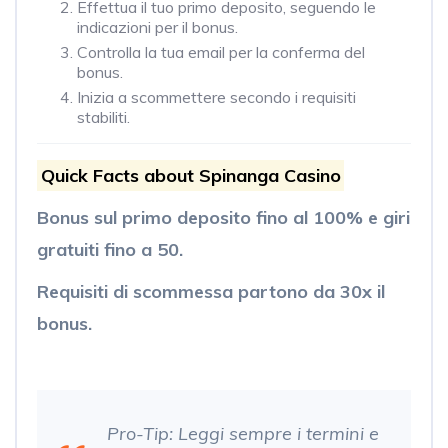
Effettua il tuo primo deposito, seguendo le
indicazioni per il bonus.
Controlla la tua email per la conferma del
bonus.
Inizia a scommettere secondo i requisiti
stabiliti.
Quick Facts about Spinanga Casino
Bonus sul primo deposito fino al 100% e giri
gratuiti fino a 50.
Requisiti di scommessa partono da 30x il
bonus.
Pro-Tip: Leggi sempre i termini e