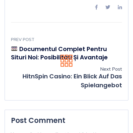
PREV POST
Documentul Complet Pentru
Situri Noi: Posibilități Și Avantaje
Next Post
HitnSpin Casino: Ein Blick Auf Das
Spielangebot
Post Comment