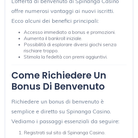
L’offerta di benvenuto di Spinanga Casino
offre numerosi vantaggi ai nuovi iscritti.
Ecco alcuni dei benefici principali:
Accesso immediato a bonus e promozioni.
Aumenta il bankroll iniziale.
Possibilità di esplorare diversi giochi senza
rischiare troppo.
Stimola la fedeltà con premi aggiuntivi.
Come Richiedere Un
Bonus Di Benvenuto
Richiedere un bonus di benvenuto è
semplice e diretto su Spinanga Casino.
Vediamo i passaggi essenziali da seguire:
Registrati sul sito di Spinanga Casino.