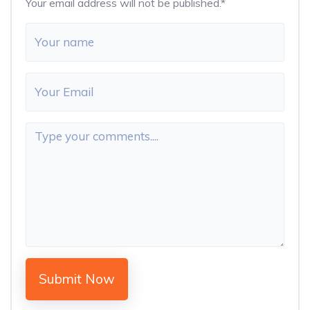
Your email address will not be published.
*
Submit Now