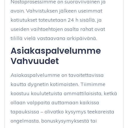
Nostoprosessimme on suoraviivainen ja
avoin. Vahvistuksen jälkeen useimmat
kotiutukset toteutetaan 24 h sisällä, ja
useiden vaihtoehtojen osalta rahat ovat
tilillä vielä vastaavana arkipäivänä.
Asiakaspalvelumme
Vahvuudet
Asiakaspalvelumme on tavoitettavissa
kautta dygnetin kotimaisten. Tiimimme
koostuu koulutetuista ammattilaisista, ketkä
ollaan valppaita auttamaan kaikissa
tapauksissa – olivatko kysymys teekareista
ongelmasta, bonuskysymyksestä tai