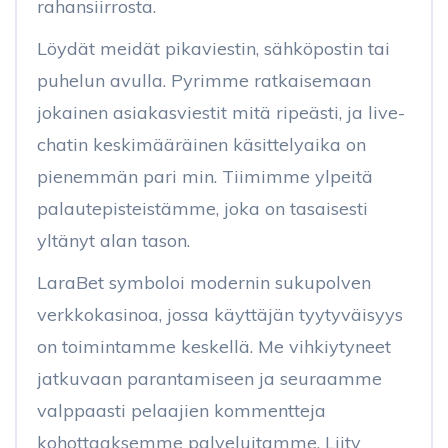
rahansiirrosta.
Löydät meidät pikaviestin, sähköpostin tai
puhelun avulla. Pyrimme ratkaisemaan
jokainen asiakasviestit mitä ripeästi, ja live-
chatin keskimääräinen käsittelyaika on
pienemmän pari min. Tiimimme ylpeitä
palautepisteistämme, joka on tasaisesti
yltänyt alan tason.
LaraBet symboloi modernin sukupolven
verkkokasinoa, jossa käyttäjän tyytyväisyys
on toimintamme keskellä. Me vihkiytyneet
jatkuvaan parantamiseen ja seuraamme
valppaasti pelaajien kommentteja
kohottaaksemme palveluitamme. Liity