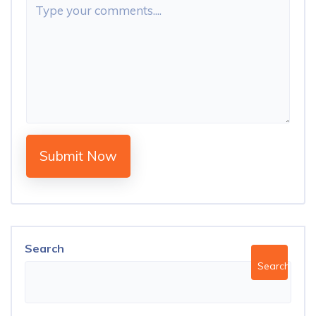
Submit Now
Search
Search