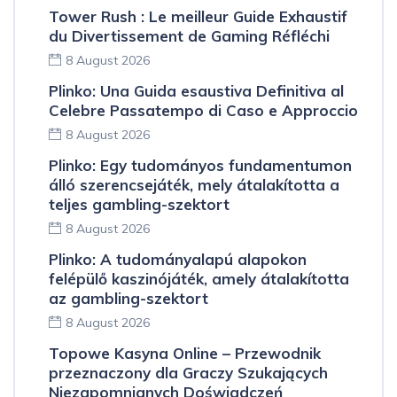
Tower Rush : Le meilleur Guide Exhaustif
du Divertissement de Gaming Réfléchi
8 August 2026
Plinko: Una Guida esaustiva Definitiva al
Celebre Passatempo di Caso e Approccio
8 August 2026
Plinko: Egy tudományos fundamentumon
álló szerencsejáték, mely átalakította a
teljes gambling-szektort
8 August 2026
Plinko: A tudományalapú alapokon
felépülő kaszinójáték, amely átalakította
az gambling-szektort
8 August 2026
Topowe Kasyna Online – Przewodnik
przeznaczony dla Graczy Szukających
Niezapomnianych Doświadczeń