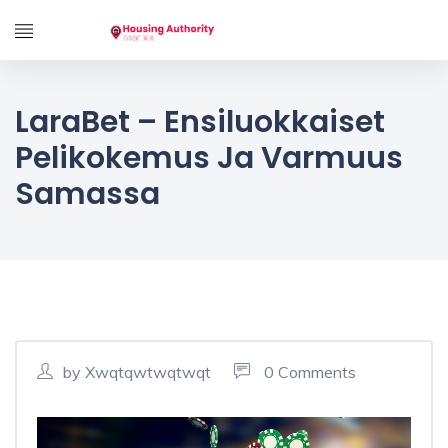
LaraBet – Ensiluokkaiset
Pelikokemus Ja Varmuus
Samassa
by Xwqtqwtwqtwqt
0 Comments