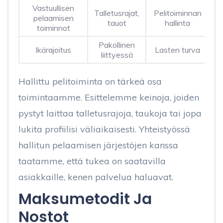
Vastuullisen
Talletusrajat,
Pelitoiminnan
pelaamisen
tauot
hallinta
toiminnot
Pakollinen
Ikärajoitus
Lasten turva
liittyessä
Hallittu pelitoiminta on tärkeä osa
toimintaamme. Esittelemme keinoja, joiden
pystyt laittaa talletusrajoja, taukoja tai jopa
lukita profiilisi väliaikaisesti. Yhteistyössä
hallitun pelaamisen järjestöjen kanssa
taatamme, että tukea on saatavilla
asiakkaille, kenen palvelua haluavat.
Maksumetodit Ja
Nostot