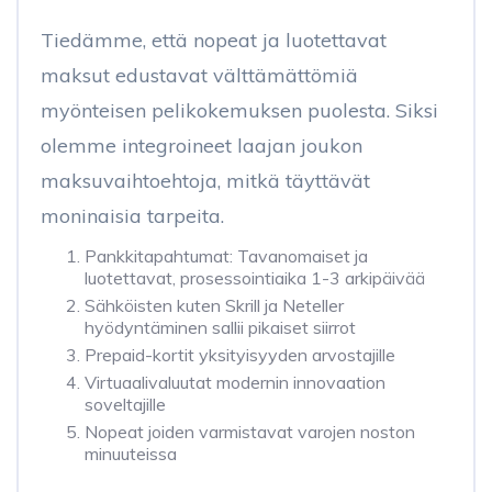
Tiedämme, että nopeat ja luotettavat
maksut edustavat välttämättömiä
myönteisen pelikokemuksen puolesta. Siksi
olemme integroineet laajan joukon
maksuvaihtoehtoja, mitkä täyttävät
moninaisia tarpeita.
Pankkitapahtumat: Tavanomaiset ja
luotettavat, prosessointiaika 1-3 arkipäivää
Sähköisten kuten Skrill ja Neteller
hyödyntäminen sallii pikaiset siirrot
Prepaid-kortit yksityisyyden arvostajille
Virtuaalivaluutat modernin innovaation
soveltajille
Nopeat joiden varmistavat varojen noston
minuuteissa