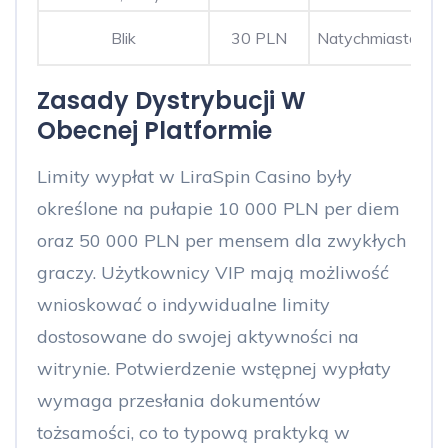
Blik
30 PLN
Natychmiastowy
Zasady Dystrybucji W
Obecnej Platformie
Limity wypłat w LiraSpin Casino były
określone na pułapie 10 000 PLN per diem
oraz 50 000 PLN per mensem dla zwykłych
graczy. Użytkownicy VIP mają możliwość
wnioskować o indywidualne limity
dostosowane do swojej aktywności na
witrynie. Potwierdzenie wstępnej wypłaty
wymaga przesłania dokumentów
tożsamości, co to typową praktyką w