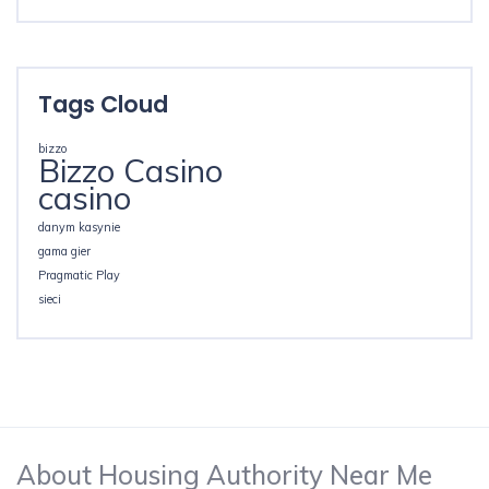
Tags Cloud
bizzo
Bizzo Casino
casino
danym kasynie
gama gier
Pragmatic Play
sieci
About Housing Authority Near Me