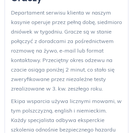
Departament serwisu klienta w naszym
kasynie operuje przez pełną dobę, siedmioro
dniówek w tygodniu. Gracze są w stanie
połączyć z doradcami za pośrednictwem
rozmowę na żywo, e-mail lub format
kontaktowy. Przeciętny okres odzewu na
czacie osiąga poniżej 2 minut, co stało się
zweryfikowane przez niezależne testy
zrealizowane w 3. kw. zeszłego roku.
Ekipa wsparcia używa licznymi mowami, w
tym polszczyzną, english i niemieckim.
Każdy specjalista odbywa eksperckie
szkolenia odnośnie bezpiecznego hazardu