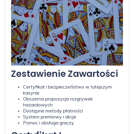
Zestawienie Zawartości
Certyfikat i bezpieczeństwo w tutejszym
kasynie
Obszerna propozycja rozgrywek
hazardowych
Dostępne metody płatności
System premiowy i akcje
Pomoc i obsługa graczy