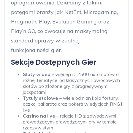
oprogramowania. Działamy z takimi
potęgami branży jak NetEnt, Microgaming,
Pragmatic Play, Evolution Gaming oraz
Play’n GO, co owocuje na maksymalną
standard oprawy wizualnej i
funkcjonalności gier.
Sekcje Dostępnych Gier
Sloty wideo
– więcej niż 2500 automatów o
różnej tematyce, od klasycznych owocowych
slotów po złożone gry z progresywnymi
jackpotami
Tytuły stołowe
– wiele odmian koła fortuny,
oczka, bakarata oraz pokera w edycjach RNG i
live
Casino na live
– relacje HD z zawodowymi
prowadzącymi prowadzącymi gry w tempie
rzeczywistym