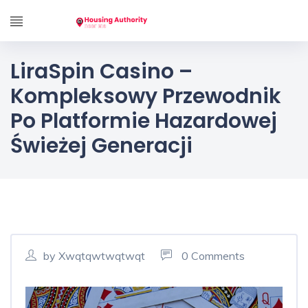
LiraSpin Casino –
Kompleksowy Przewodnik
Po Platformie Hazardowej
Świeżej Generacji
by Xwqtqwtwqtwqt
0 Comments