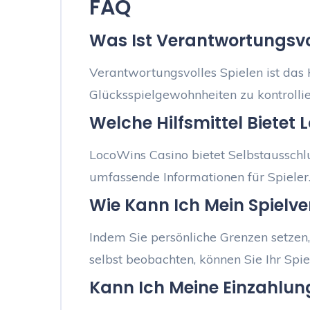
FAQ
Was Ist Verantwortungsvo
Verantwortungsvolles Spielen ist das 
Glücksspielgewohnheiten zu kontrolli
Welche Hilfsmittel Bietet
LocoWins Casino bietet Selbstausschl
umfassende Informationen für Spieler
Wie Kann Ich Mein Spielve
Indem Sie persönliche Grenzen setzen
selbst beobachten, können Sie Ihr Spie
Kann Ich Meine Einzahlun