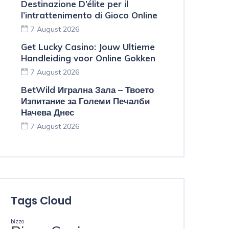
Destinazione D’élite per il
l’intrattenimento di Gioco Online
7 August 2026
Get Lucky Casino: Jouw Ultieme
Handleiding voor Online Gokken
7 August 2026
BetWild Игрална Зала – Твоето
Изпитание за Големи Печалби
Начева Днес
7 August 2026
Tags Cloud
bizzo