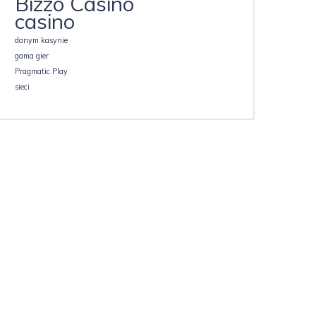
Bizzo Casino
casino
danym kasynie
gama gier
Pragmatic Play
sieci