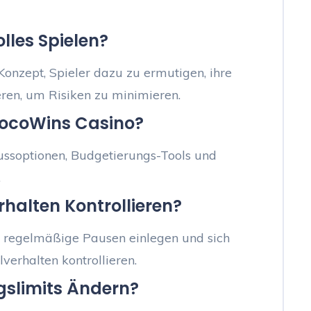
lles Spielen?
Konzept, Spieler dazu zu ermutigen, ihre
eren, um Risiken zu minimieren.
 LocoWins Casino?
ussoptionen, Budgetierungs-Tools und
.
rhalten Kontrollieren?
, regelmäßige Pausen einlegen und sich
lverhalten kontrollieren.
gslimits Ändern?