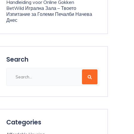
Handleiding voor Online Gokken
BetWild Игрална Зала – Твоето
Изпитание за Големи Печалби Начева
Днес
Search
Categories