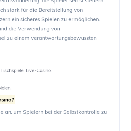
 Gratwanderung, die Spieler selbst steuern
h stark für die Bereitstellung von
ern ein sicheres Spielen zu ermöglichen.
n und die Verwendung von
ssel zu einem verantwortungsbewussten
 Tischspiele, Live-Casino.
ielen.
asino?
 an, um Spielern bei der Selbstkontrolle zu