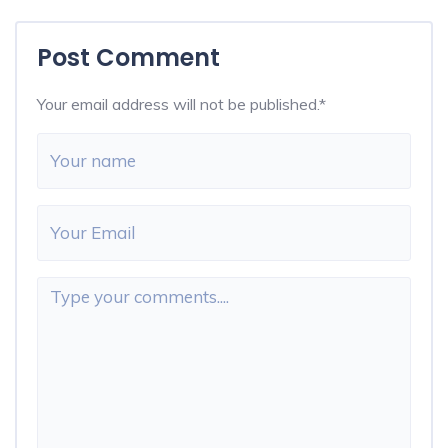
Post Comment
Your email address will not be published.
*