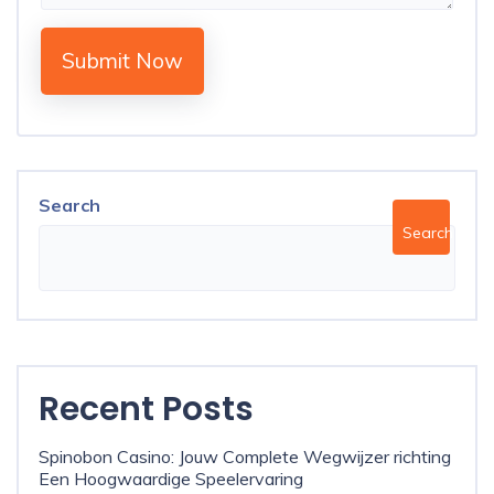
Submit Now
Search
Search
Recent Posts
Spinobon Casino: Jouw Complete Wegwijzer richting
Een Hoogwaardige Speelervaring