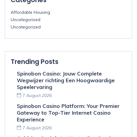
Affordable Housing
Uncategorised
Uncategorized
Trending Posts
Spinobon Casino: Jouw Complete
Wegwijzer richting Een Hoogwaardige
Speelervaring
7 August 2026
Spinobon Casino Platform: Your Premier
Gateway to Top-Tier Internet Casino
Experience
7 August 2026