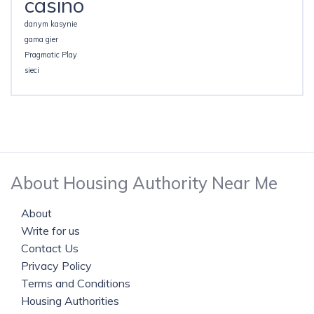
casino
danym kasynie
gama gier
Pragmatic Play
sieci
About Housing Authority Near Me
About
Write for us
Contact Us
Privacy Policy
Terms and Conditions
Housing Authorities