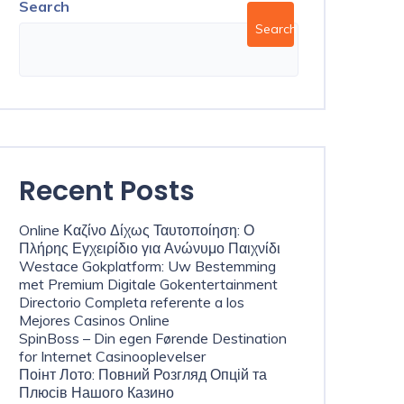
Search
Search
Recent Posts
Online Καζίνο Δίχως Ταυτοποίηση: Ο
Πλήρης Εγχειρίδιο για Ανώνυμο Παιχνίδι
Westace Gokplatform: Uw Bestemming
met Premium Digitale Gokentertainment
Directorio Completa referente a los
Mejores Casinos Online
SpinBoss – Din egen Førende Destination
for Internet Casinooplevelser
Поінт Лото: Повний Розгляд Опцій та
Плюсів Нашого Казино