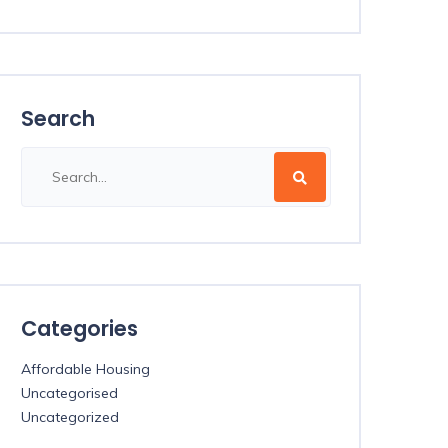
Search
Categories
Affordable Housing
Uncategorised
Uncategorized