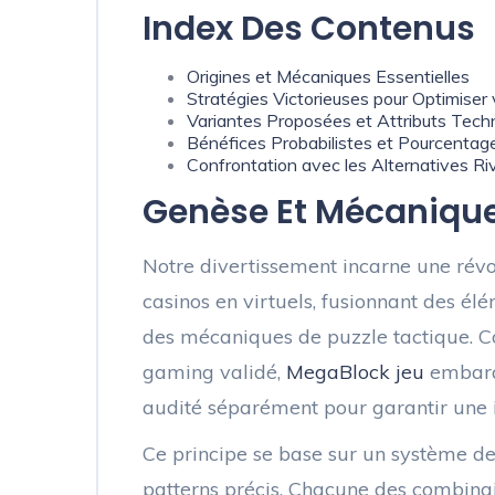
Index Des Contenus
Origines et Mécaniques Essentielles
Stratégies Victorieuses pour Optimise
Variantes Proposées et Attributs Tech
Bénéfices Probabilistes et Pourcentag
Confrontation avec les Alternatives Ri
Genèse Et Mécaniqu
Notre divertissement incarne une révol
casinos en virtuels, fusionnant des élé
des mécaniques de puzzle tactique. Co
gaming validé,
MegaBlock jeu
embarq
audité séparément pour garantir une i
Ce principe se base sur un système de
patterns précis. Chacune des combinais