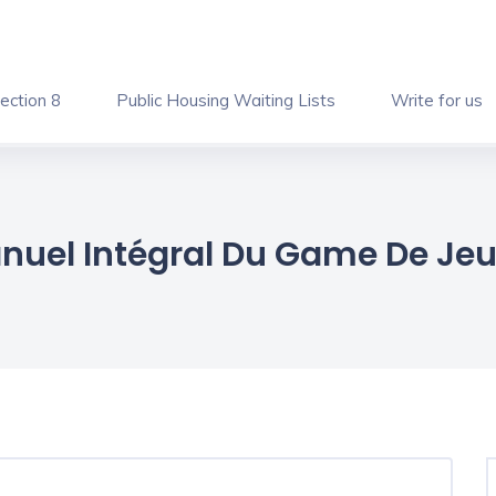
ection 8
Public Housing Waiting Lists
Write for us
anuel Intégral Du Game De Je