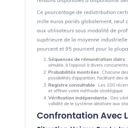
rendons disponibles à disponibilité de
Ce pourcentage de redistribution cert
mille euros pariés globalement, neuf c
aux utilisateurs sous modalité de profi
supérieure de la moyenne industrielle
pourcent et 95 pourcent pour la plupar
Séquences de rémunération clairs
:
simulée, à l’opposé à divers concurrent
Probabilités montrées
: Chacune des
possibilités d’apparition, facilitant des
Registre consultable
: Les 100 récent
et affiner votre méthode stratégique
Vérification indépendante
: Des véri
validité de le système aléatoire aux st
Confrontation Avec L