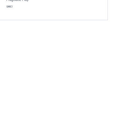
sieci