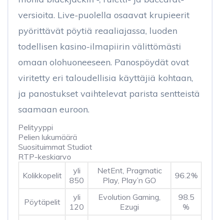
versioita. Live-puolella osaavat krupieerit
pyörittävät pöytiä reaaliajassa, luoden
todellisen kasino-ilmapiirin välittömästi
omaan olohuoneeseen. Panospöydät ovat
viritetty eri taloudellisia käyttäjiä kohtaan,
ja panostukset vaihtelevat parista sentteistä
saamaan euroon.
Pelityyppi
Pelien lukumäärä
Suosituimmat Studiot
RTP-keskiarvo
yli
NetEnt, Pragmatic
Kolikkopelit
96.2%
850
Play, Play’n GO
yli
Evolution Gaming,
98.5
Pöytäpelit
120
Ezugi
%