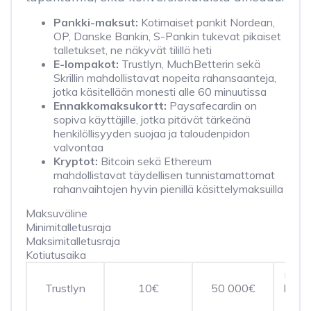
Pankki-maksut:
Kotimaiset pankit Nordean,
OP, Danske Bankin, S-Pankin tukevat pikaiset
talletukset, ne näkyvät tilillä heti
E-lompakot:
Trustlyn, MuchBetterin sekä
Skrillin mahdollistavat nopeita rahansaanteja,
jotka käsitellään monesti alle 60 minuutissa
Ennakkomaksukortt:
Paysafecardin on
sopiva käyttäjille, jotka pitävät tärkeänä
henkilöllisyyden suojaa ja taloudenpidon
valvontaa
Kryptot:
Bitcoin sekä Ethereum
mahdollistavat täydellisen tunnistamattomat
rahanvaihtojen hyvin pienillä käsittelymaksuilla
Maksuväline
Minimitalletusraja
Maksimitalletusraja
Kotiutusaika
nolla
Trustlyn
10€
50 000€
kaht
tunti