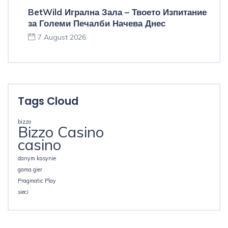
BetWild Игрална Зала – Твоето Изпитание
за Големи Печалби Начева Днес
7 August 2026
Tags Cloud
bizzo
Bizzo Casino
casino
danym kasynie
gama gier
Pragmatic Play
sieci