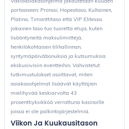
Vakioasiakasohjelma jakautetaan kuuden
portaaseen: Pronssi, Hopeataso, Kultainen,
Platina, Timanttitaso että VIP Elitessa.
Jokainen taso tuo tuoretta etuja, kuten
lisääntyneitä maksulimiittejä,
henkilökohtaisen tilihallinnan,
syntymäpäiväbonuksia ja kutsumuksia
ekskusiivisiin eventteihin. Vahvistetut
tutkimustulokset osoittavat, miten
asiakasohjelmat lisäävät käyttäjien
mielihyvää keskiarvolta 43
prosenttiyksikköä verrattuna kasinoille
joissa ei ole palkintojärjestelmiä.
Viikon Ja Kuukausitason