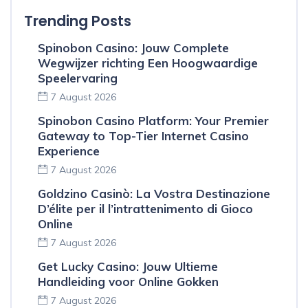
Trending Posts
Spinobon Casino: Jouw Complete
Wegwijzer richting Een Hoogwaardige
Speelervaring
7 August 2026
Spinobon Casino Platform: Your Premier
Gateway to Top-Tier Internet Casino
Experience
7 August 2026
Goldzino Casinò: La Vostra Destinazione
D’élite per il l’intrattenimento di Gioco
Online
7 August 2026
Get Lucky Casino: Jouw Ultieme
Handleiding voor Online Gokken
7 August 2026