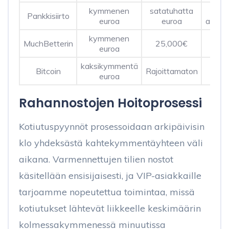
kymmenen
satatuhatta
1-
Pankkisiirto
euroa
euroa
arkipä
kymmenen
0-2
MuchBetterin
25,000€
euroa
tunt
kaksikymmentä
15-
Bitcoin
Rajoittamaton
euroa
mi
Rahannostojen Hoitoprosessi
Kotiutuspyynnöt prosessoidaan arkipäivisin
klo yhdeksästä kahtekymmentäyhteen väli
aikana. Varmennettujen tilien nostot
käsitellään ensisijaisesti, ja VIP-asiakkaille
tarjoamme nopeutettua toimintaa, missä
kotiutukset lähtevät liikkeelle keskimäärin
kolmessakymmenessä minuutissa