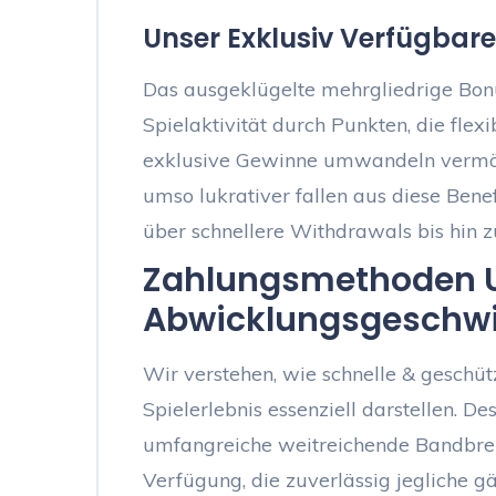
Unser Exklusiv Verfügbar
Das ausgeklügelte mehrgliedrige Bon
Spielaktivität durch Punkten, die flexi
exklusive Gewinne umwandeln vermögen
umso lukrativer fallen aus diese Bene
über schnellere Withdrawals bis hin zu
Zahlungsmethoden 
Abwicklungsgeschwi
Wir verstehen, wie schnelle & geschütz
Spielerlebnis essenziell darstellen. De
umfangreiche weitreichende Bandbrei
Verfügung, die zuverlässig jegliche g