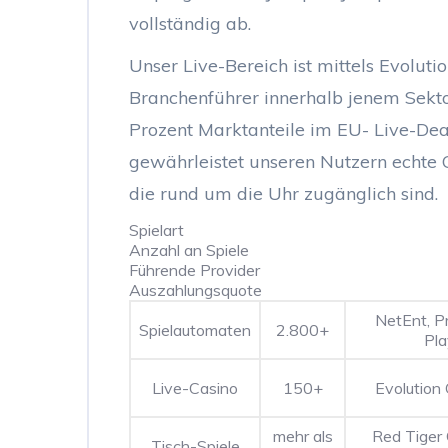
vollständig ab.
Unser Live-Bereich ist mittels Evolut
Branchenführer innerhalb jenem Sekto
Prozent Marktanteile im EU- Live-Dea
gewährleistet unseren Nutzern echte
die rund um die Uhr zugänglich sind.
Spielart
Anzahl an Spiele
Führende Provider
Auszahlungsquote
NetEnt, P
Spielautomaten
2.800+
Pla
Live-Casino
150+
Evolution
mehr als
Red Tiger
Tisch-Spiele