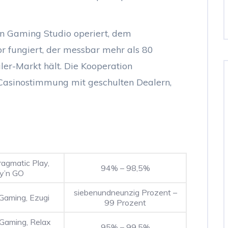
ion Gaming Studio operiert, dem
r fungiert, der messbar mehr als 80
ler-Markt hält. Die Kooperation
 Casinostimmung mit geschulten Dealern,
ragmatic Play,
94% – 98,5%
y’n GO
siebenundneunzig Prozent –
 Gaming, Ezugi
99 Prozent
 Gaming, Relax
95% – 99,5%