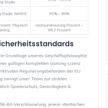
g Studio
 Studio, NetEnt
92% – 96%
inment, Playtech
sechsundneunzig Prozent –
aming
99.7 Prozent
Sicherheitsstandards
die Grundlage unseres Geschäftsphilosophie
einer gültigen kompletten Gaming-Lizenz
triktivsten Regulierungsbehörden der EU
g zwingt unser Team zur strikten
ich Spielerschutz, Gerechtigkeit &
256-Bit-Verschlüsselung, jenem identischen