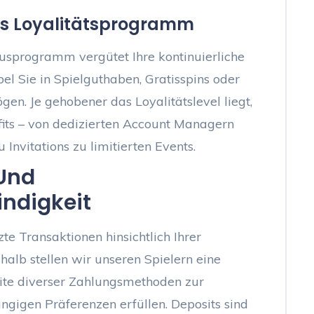
es Loyalitätsprogramm
usprogramm vergütet Ihre kontinuierliche
bel Sie in Spielguthaben, Gratisspins oder
. Je gehobener das Loyalitätslevel liegt,
fits – von dedizierten Account Managern
 Invitations zu limitierten Events.
Und
ndigkeit
te Transaktionen hinsichtlich Ihrer
shalb stellen wir unseren Spielern eine
te diverser Zahlungsmethoden zur
ängigen Präferenzen erfüllen. Deposits sind