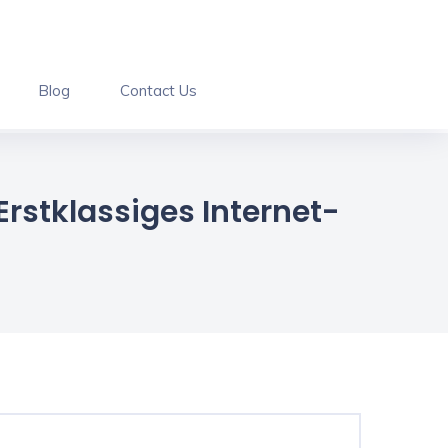
Blog
Contact Us
rstklassiges Internet-