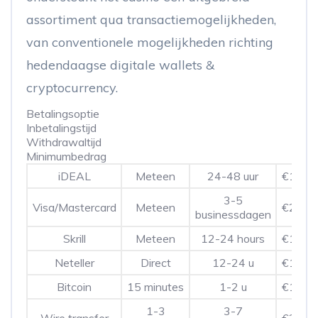
assortiment qua transactiemogelijkheden,
van conventionele mogelijkheden richting
hedendaagse digitale wallets &
cryptocurrency.
Betalingsoptie
Inbetalingstijd
Withdrawaltijd
Minimumbedrag
iDEAL
Meteen
24-48 uur
€10
3-5
Visa/Mastercard
Meteen
€20
businessdagen
Skrill
Meteen
12-24 hours
€10
Neteller
Direct
12-24 u
€10
Bitcoin
15 minutes
1-2 u
€15
1-3
3-7
Wire transfer
€25