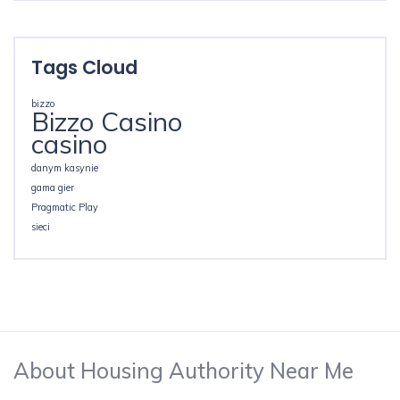
Tags Cloud
bizzo
Bizzo Casino
casino
danym kasynie
gama gier
Pragmatic Play
sieci
About Housing Authority Near Me