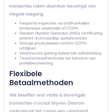
transacties raken daardoor beveiligd van
illegale toegang.
Frequente inspecties via onafhankelijke
testbureaus waaronder eCOGRA
Random Number Generator (RNG) certificering
omtrent rechtvaardige speluitkomsten
Strenge privacybeleid conform GDPR-
richtlijnen
Verantwoord gaming-beleid met zelfuitsluiting
Tweefactorauthenticatie ten behoeve van
profielbescherming
Flexibele
Betaalmethoden
We beseffen wat vlotte & beveiligde
transacties cruciaal blijven. Daarom
ondersteunt het casino een uitgebreid