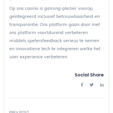
Op ons casino is gaming-plezier voorop,
geïntegreerd inclusief betrouwbaarheid en
transparantie. Ons platform gaan door met
ons platform voortdurend verbeteren
middels spelersfeedback serieus te nemen
en innovatieve tech te integreren welke het
user experience verbeteren.
Social Share
PREV POST