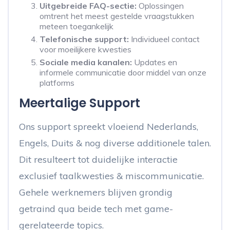
Uitgebreide FAQ-sectie:
Oplossingen
omtrent het meest gestelde vraagstukken
meteen toegankelijk
Telefonische support:
Individueel contact
voor moeilijkere kwesties
Sociale media kanalen:
Updates en
informele communicatie door middel van onze
platforms
Meertalige Support
Ons support spreekt vloeiend Nederlands,
Engels, Duits & nog diverse additionele talen.
Dit resulteert tot duidelijke interactie
exclusief taalkwesties & miscommunicatie.
Gehele werknemers blijven grondig
getraind qua beide tech met game-
gerelateerde topics.