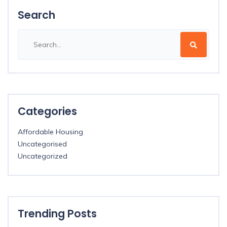
Search
Categories
Affordable Housing
Uncategorised
Uncategorized
Trending Posts