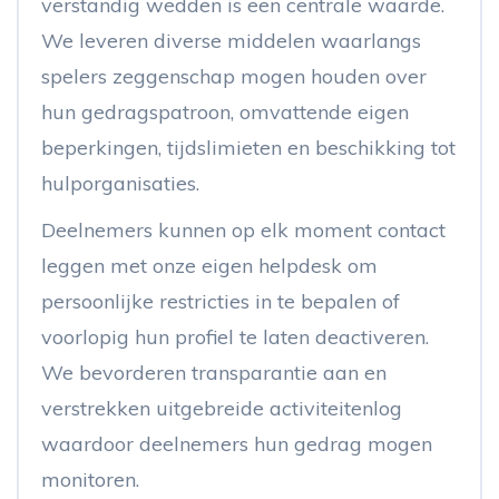
verstandig wedden is een centrale waarde.
We leveren diverse middelen waarlangs
spelers zeggenschap mogen houden over
hun gedragspatroon, omvattende eigen
beperkingen, tijdslimieten en beschikking tot
hulporganisaties.
Deelnemers kunnen op elk moment contact
leggen met onze eigen helpdesk om
persoonlijke restricties in te bepalen of
voorlopig hun profiel te laten deactiveren.
We bevorderen transparantie aan en
verstrekken uitgebreide activiteitenlog
waardoor deelnemers hun gedrag mogen
monitoren.