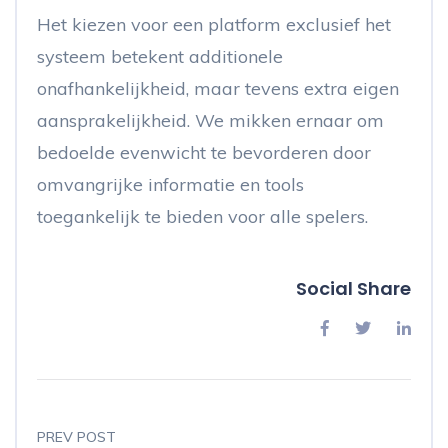
Het kiezen voor een platform exclusief het
systeem betekent additionele
onafhankelijkheid, maar tevens extra eigen
aansprakelijkheid. We mikken ernaar om
bedoelde evenwicht te bevorderen door
omvangrijke informatie en tools
toegankelijk te bieden voor alle spelers.
Social Share
PREV POST