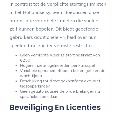
In contrast tot de verplichte stortingslimieten
in het Hollandse systeem, toepassen onze
organisatie variabele limieten die spelers
zelf kunnen bepalen. Dit biedt geoefende
gebruikers additionele vrijheid over hun
speelgedrag zonder vereiste restricties.
Geen verplichte weekse stortingslimiet van
€250
Hogere inzetmogelijkheden per kansspel
Variabele opnamemethoden buiten gefixeerde
wachttijden
Beschikking tot direct gokplatform exclusief
tijdsbeperkingen
Geen geautomatiseerde onderbrekingen na
specifieke speelduur
Beveiliging En Licenties