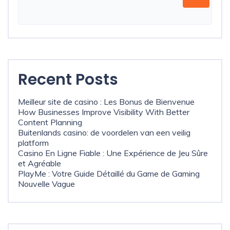
Recent Posts
Meilleur site de casino : Les Bonus de Bienvenue
How Businesses Improve Visibility With Better
Content Planning
Buitenlands casino: de voordelen van een veilig
platform
Casino En Ligne Fiable : Une Expérience de Jeu Sûre
et Agréable
PlayMe : Votre Guide Détaillé du Game de Gaming
Nouvelle Vague