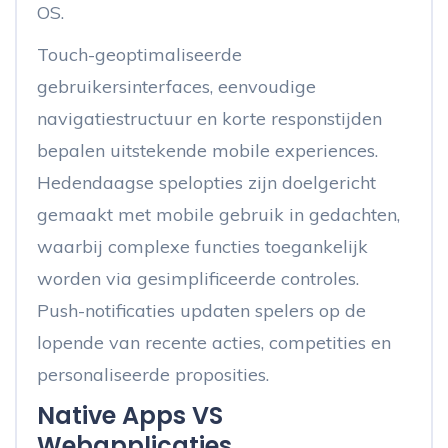
OS.
Touch-geoptimaliseerde
gebruikersinterfaces, eenvoudige
navigatiestructuur en korte responstijden
bepalen uitstekende mobile experiences.
Hedendaagse spelopties zijn doelgericht
gemaakt met mobile gebruik in gedachten,
waarbij complexe functies toegankelijk
worden via gesimplificeerde controles.
Push-notificaties updaten spelers op de
lopende van recente acties, competities en
personaliseerde proposities.
Native Apps VS
Webapplicaties