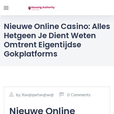
Nieuwe Online Casino: Alles
Hetgeen Je Dient Weten
Omtrent Eigentijdse
Gokplatforms
by Xwqtqwtwqtwqt
0 Comments
Nieuwe Online