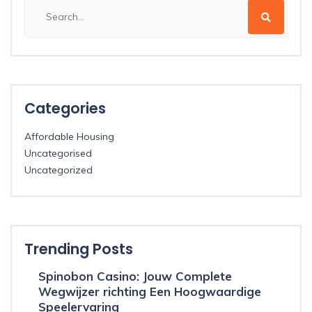
Categories
Affordable Housing
Uncategorised
Uncategorized
Trending Posts
Spinobon Casino: Jouw Complete
Wegwijzer richting Een Hoogwaardige
Speelervaring