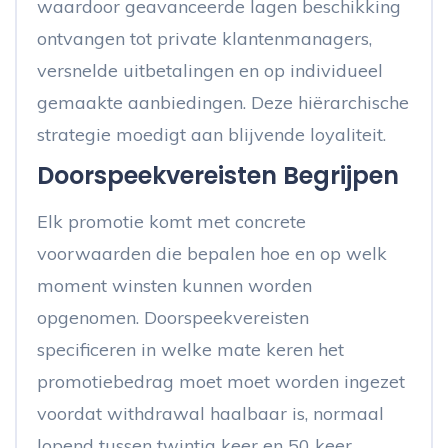
waardoor geavanceerde lagen beschikking
ontvangen tot private klantenmanagers,
versnelde uitbetalingen en op individueel
gemaakte aanbiedingen. Deze hiërarchische
strategie moedigt aan blijvende loyaliteit.
Doorspeekvereisten Begrijpen
Elk promotie komt met concrete
voorwaarden die bepalen hoe en op welk
moment winsten kunnen worden
opgenomen. Doorspeekvereisten
specificeren in welke mate keren het
promotiebedrag moet moet worden ingezet
voordat withdrawal haalbaar is, normaal
lopend tussen twintig keer en 50 keer.