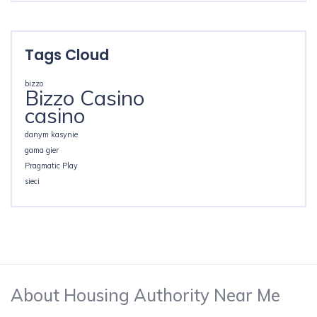
Tags Cloud
bizzo
Bizzo Casino
casino
danym kasynie
gama gier
Pragmatic Play
sieci
About Housing Authority Near Me