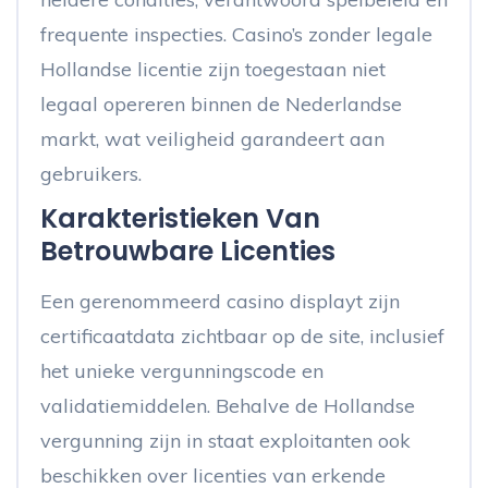
frequente inspecties. Casino’s zonder legale
Hollandse licentie zijn toegestaan niet
legaal opereren binnen de Nederlandse
markt, wat veiligheid garandeert aan
gebruikers.
Karakteristieken Van
Betrouwbare Licenties
Een gerenommeerd casino displayt zijn
certificaatdata zichtbaar op de site, inclusief
het unieke vergunningscode en
validatiemiddelen. Behalve de Hollandse
vergunning zijn in staat exploitanten ook
beschikken over licenties van erkende