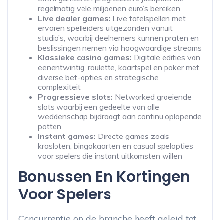
regelmatig vele miljoenen euro’s bereiken
Live dealer games:
Live tafelspellen met
ervaren spelleiders uitgezonden vanuit
studio’s, waarbij deelnemers kunnen praten en
beslissingen nemen via hoogwaardige streams
Klassieke casino games:
Digitale edities van
eenentwintig, roulette, kaartspel en poker met
diverse bet-opties en strategische
complexiteit
Progressieve slots:
Networked groeiende
slots waarbij een gedeelte van alle
weddenschap bijdraagt aan continu oplopende
potten
Instant games:
Directe games zoals
krasloten, bingokaarten en casual spelopties
voor spelers die instant uitkomsten willen
Bonussen En Kortingen
Voor Spelers
Concurrentie op de branche heeft geleid tot