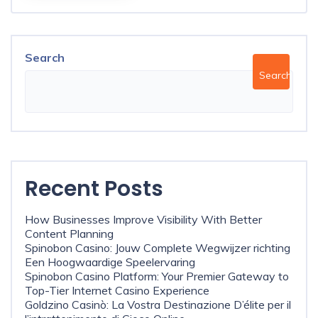
Search
Search
Recent Posts
How Businesses Improve Visibility With Better
Content Planning
Spinobon Casino: Jouw Complete Wegwijzer richting
Een Hoogwaardige Speelervaring
Spinobon Casino Platform: Your Premier Gateway to
Top-Tier Internet Casino Experience
Goldzino Casinò: La Vostra Destinazione D’élite per il