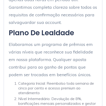
Garantimos completa clareza sobre todos os
requisitos de confirmação necessários para
salvaguardar sua account.
Plano De Lealdade
Elaboramos um programa de prêmios em
várias níveis que reconhece sua fidelidade
em nossa plataforma. Qualquer aposta
contribui para ao ganho de pontos que
podem ser trocados em benefícios únicos.
Categoria Inicial: Reembolso toda semana de
cinco por cento e acesso premium ao
atendimento
Nível Intermediário: Devolução de 8%,
bonificações mensais personalizados e gestor