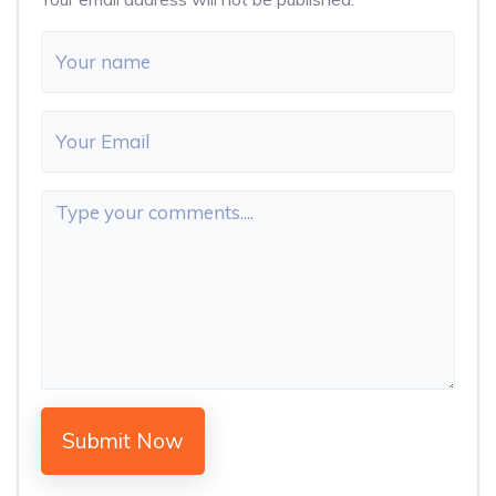
Submit Now