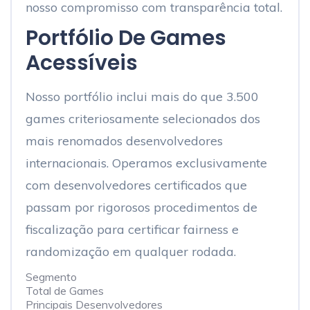
nosso compromisso com transparência total.
Portfólio De Games
Acessíveis
Nosso portfólio inclui mais do que 3.500
games criteriosamente selecionados dos
mais renomados desenvolvedores
internacionais. Operamos exclusivamente
com desenvolvedores certificados que
passam por rigorosos procedimentos de
fiscalização para certificar fairness e
randomização em qualquer rodada.
Segmento
Total de Games
Principais Desenvolvedores