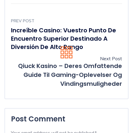
PREV POST
Increíble Casino: Vuestro Punto De
Encuentro Superior Destinado A
Diversión De Alto Rango
Next Post
Qiuck Kasino – Deres Omfattende
Guide Til Gaming-Oplevelser Og
Vindingsmuligheder
Post Comment
Your email address will not be published.
*