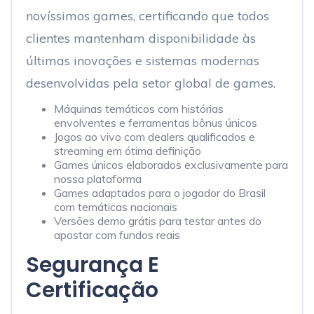
novíssimos games, certificando que todos
clientes mantenham disponibilidade às
últimas inovações e sistemas modernas
desenvolvidas pela setor global de games.
Máquinas temáticos com histórias
envolventes e ferramentas bônus únicos
Jogos ao vivo com dealers qualificados e
streaming em ótima definição
Games únicos elaborados exclusivamente para
nossa plataforma
Games adaptados para o jogador do Brasil
com temáticas nacionais
Versões demo grátis para testar antes do
apostar com fundos reais
Segurança E
Certificação