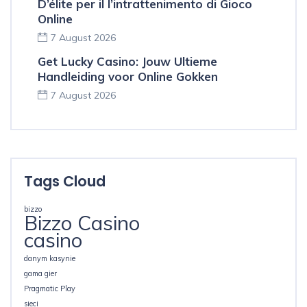
D’élite per il l’intrattenimento di Gioco
Online
7 August 2026
Get Lucky Casino: Jouw Ultieme
Handleiding voor Online Gokken
7 August 2026
Tags Cloud
bizzo
Bizzo Casino
casino
danym kasynie
gama gier
Pragmatic Play
sieci