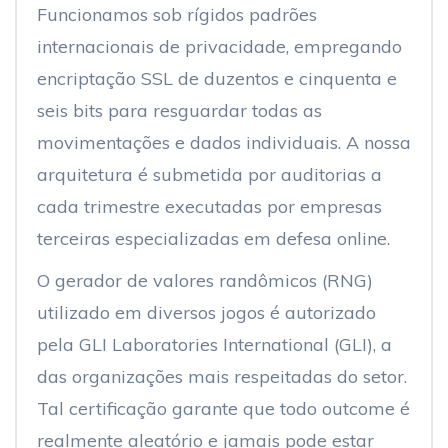
Funcionamos sob rígidos padrões
internacionais de privacidade, empregando
encriptação SSL de duzentos e cinquenta e
seis bits para resguardar todas as
movimentações e dados individuais. A nossa
arquitetura é submetida por auditorias a
cada trimestre executadas por empresas
terceiras especializadas em defesa online.
O gerador de valores randômicos (RNG)
utilizado em diversos jogos é autorizado
pela GLI Laboratories International (GLI), a
das organizações mais respeitadas do setor.
Tal certificação garante que todo outcome é
realmente aleatório e jamais pode estar