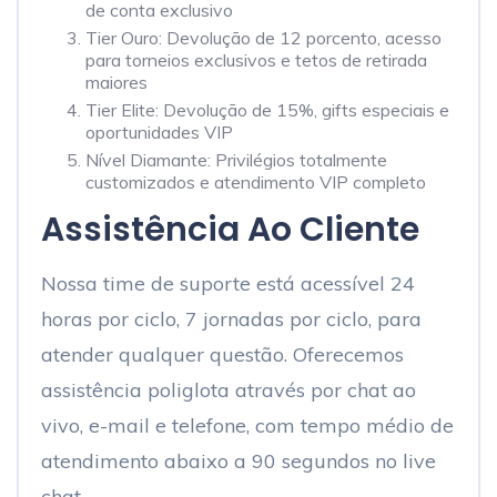
de conta exclusivo
Tier Ouro: Devolução de 12 porcento, acesso
para torneios exclusivos e tetos de retirada
maiores
Tier Elite: Devolução de 15%, gifts especiais e
oportunidades VIP
Nível Diamante: Privilégios totalmente
customizados e atendimento VIP completo
Assistência Ao Cliente
Nossa time de suporte está acessível 24
horas por ciclo, 7 jornadas por ciclo, para
atender qualquer questão. Oferecemos
assistência poliglota através por chat ao
vivo, e-mail e telefone, com tempo médio de
atendimento abaixo a 90 segundos no live
chat.