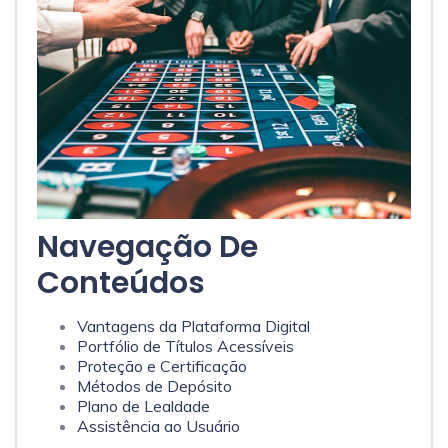
Navegação De
Conteúdos
Vantagens da Plataforma Digital
Portfólio de Títulos Acessíveis
Proteção e Certificação
Métodos de Depósito
Plano de Lealdade
Assistência ao Usuário