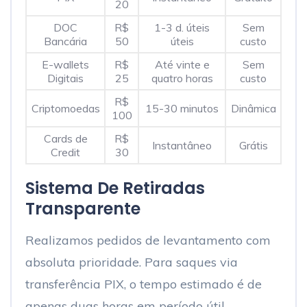
20
DOC
R$
1-3 d. úteis
Sem
Bancária
50
úteis
custo
E-wallets
R$
Até vinte e
Sem
Digitais
25
quatro horas
custo
R$
Criptomoedas
15-30 minutos
Dinâmica
100
Cards de
R$
Instantâneo
Grátis
Credit
30
Sistema De Retiradas
Transparente
Realizamos pedidos de levantamento com
absoluta prioridade. Para saques via
transferência PIX, o tempo estimado é de
apenas duas horas em período útil.