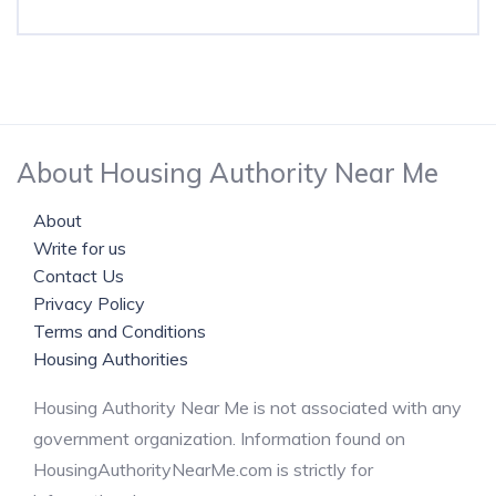
About Housing Authority Near Me
About
Write for us
Contact Us
Privacy Policy
Terms and Conditions
Housing Authorities
Housing Authority Near Me is not associated with any
government organization. Information found on
HousingAuthorityNearMe.com is strictly for