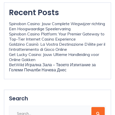
Recent Posts
Spinobon Casino: Jouw Complete Wegwijzer richting
Een Hoogwaardige Speelervaring
Spinobon Casino Platform: Your Premier Gateway to
Top-Tier Internet Casino Experience
Goldzino Casinò: La Vostra Destinazione D’élite per il
l’intrattenimento di Gioco Online
Get Lucky Casino: Jouw Ultieme Handleiding voor
Online Gokken
BetWild Игрална Зала – Твоето Изпитание за
Големи Печалби Начева Днес
Search