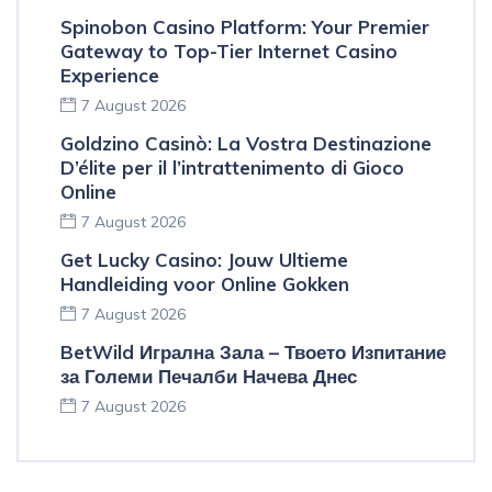
Spinobon Casino Platform: Your Premier
Gateway to Top-Tier Internet Casino
Experience
7 August 2026
Goldzino Casinò: La Vostra Destinazione
D’élite per il l’intrattenimento di Gioco
Online
7 August 2026
Get Lucky Casino: Jouw Ultieme
Handleiding voor Online Gokken
7 August 2026
BetWild Игрална Зала – Твоето Изпитание
за Големи Печалби Начева Днес
7 August 2026