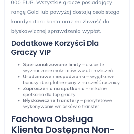
000 EUR. Wszystkie gracze posiadający
rangę Gold lub powyżej dostają osobistego
koordynatora konta oraz możliwość do
błyskawicznej sprawdzenia wypłat.
Dodatkowe Korzyści Dla
Graczy VIP
Spersonalizowane limity
– osobiste
wyznaczanie maksimów wpłat i rozliczeń
Urodzinowe niespodzianki
– wyjątkowe
bonusy i bezpłatne spiny z na cześć rocznicy
Zaproszenia na spotkania
– unikalne
spotkania dla top graczy
Błyskawiczne transfery
– priorytetowe
wykonywanie wniosków o transfer
Fachowa Obsługa
Klienta Dostępna Non-