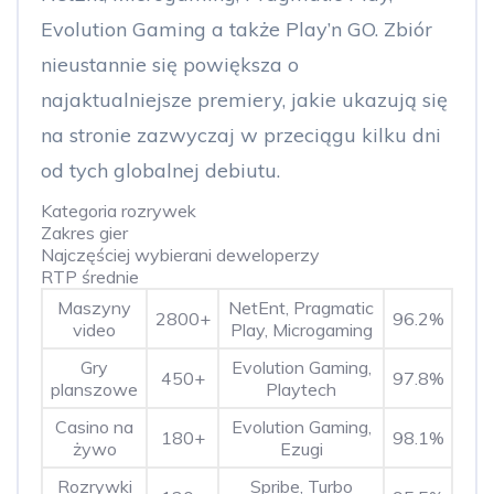
Evolution Gaming a także Play’n GO. Zbiór
nieustannie się powiększa o
najaktualniejsze premiery, jakie ukazują się
na stronie zazwyczaj w przeciągu kilku dni
od tych globalnej debiutu.
Kategoria rozrywek
Zakres gier
Najczęściej wybierani deweloperzy
RTP średnie
Maszyny
NetEnt, Pragmatic
2800+
96.2%
video
Play, Microgaming
Gry
Evolution Gaming,
450+
97.8%
planszowe
Playtech
Casino na
Evolution Gaming,
180+
98.1%
żywo
Ezugi
Rozrywki
Spribe, Turbo