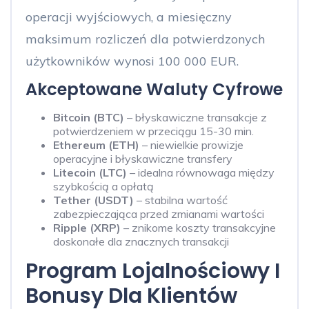
operacji wyjściowych, a miesięczny
maksimum rozliczeń dla potwierdzonych
użytkowników wynosi 100 000 EUR.
Akceptowane Waluty Cyfrowe
Bitcoin (BTC)
– błyskawiczne transakcje z
potwierdzeniem w przeciągu 15-30 min.
Ethereum (ETH)
– niewielkie prowizje
operacyjne i błyskawiczne transfery
Litecoin (LTC)
– idealna równowaga między
szybkością a opłatą
Tether (USDT)
– stabilna wartość
zabezpieczająca przed zmianami wartości
Ripple (XRP)
– znikome koszty transakcyjne
doskonałe dla znacznych transakcji
Program Lojalnościowy I
Bonusy Dla Klientów