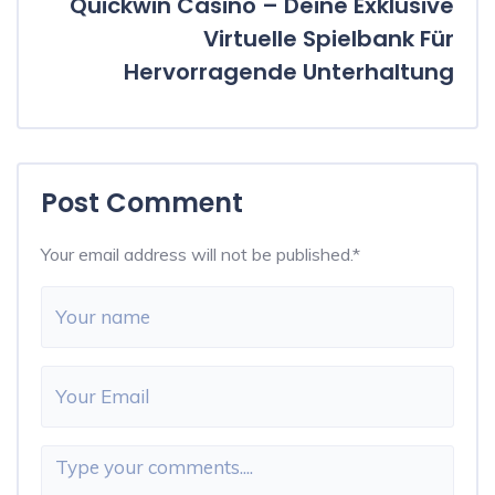
Quickwin Casino – Deine Exklusive
Virtuelle Spielbank Für
Hervorragende Unterhaltung
Post Comment
Your email address will not be published.
*