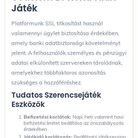
Játék
Platformunk SSL titkosítást használ
valamennyi ügylet biztosítása érdekében,
amely banki adatbiztonsági követelményt
jelent. A felhasználók személyes és pénzügyi
adatai elkülönített szervereken tárolódnak,
amelyekhez többfaktoros azonosítás
szükséges a hozzáféréshez.
Tudatos Szerencsejáték
Eszközök
Befizetési korlátok:
Napi, heti valamint havi
befizetési limitet beállítása az önszabályozás
érdekében
Játékidő korlátozás:
Beállítható játéksession