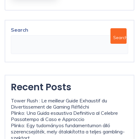
Search
Search
Recent Posts
Tower Rush : Le meilleur Guide Exhaustif du
Divertissement de Gaming Réfléchi
Plinko: Una Guida esaustiva Definitiva al Celebre
Passatempo di Caso e Approccio
Plinko: Egy tudományos fundamentumon álló
szerencsejáték, mely átalakította a teljes gambling-
szektort