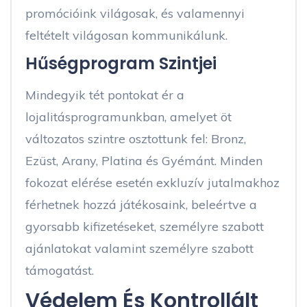
promócióink világosak, és valamennyi
feltételt világosan kommunikálunk.
Hűségprogram Szintjei
Mindegyik tét pontokat ér a
lojalitásprogramunkban, amelyet öt
változatos szintre osztottunk fel: Bronz,
Ezüst, Arany, Platina és Gyémánt. Minden
fokozat elérése esetén exkluzív jutalmakhoz
férhetnek hozzá játékosaink, beleértve a
gyorsabb kifizetéseket, személyre szabott
ajánlatokat valamint személyre szabott
támogatást.
Védelem És Kontrollált