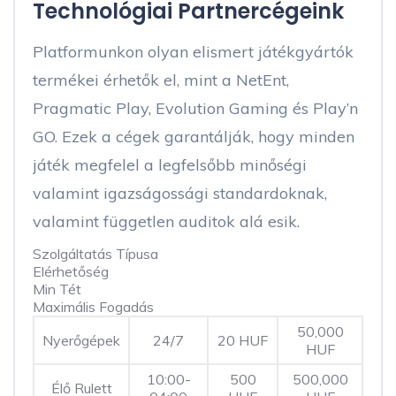
Technológiai Partnercégeink
Platformunkon olyan elismert játékgyártók
termékei érhetők el, mint a NetEnt,
Pragmatic Play, Evolution Gaming és Play’n
GO. Ezek a cégek garantálják, hogy minden
játék megfelel a legfelsőbb minőségi
valamint igazságossági standardoknak,
valamint független auditok alá esik.
Szolgáltatás Típusa
Elérhetőség
Min Tét
Maximális Fogadás
50,000
Nyerőgépek
24/7
20 HUF
HUF
10:00-
500
500,000
Élő Rulett