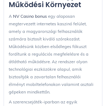
Működési Környezet
A
NV Casino bonus
egy alaposan
megtervezett internetes kaszinó felület,
amely a magyarországi felhasználók
számára biztosít kiváló szórakozást.
Működésünk közben elsődleges fókuszt
fordítunk a regulációs megfelelésre és a
átlátható működésre. Az rendszer olyan
technológiai eszközökre alapul, amik
biztosítják a zavartalan felhasználói
élményt mobiltelefonokon valamint asztali
gépeken mindkettőn.
A szerencsejáték-iparban az egyik