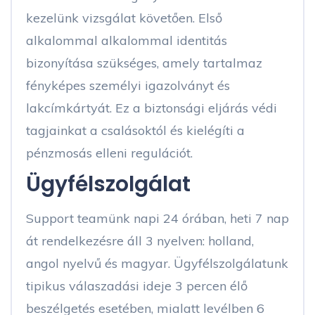
kezelünk vizsgálat követően. Első
alkalommal alkalommal identitás
bizonyítása szükséges, amely tartalmaz
fényképes személyi igazolványt és
lakcímkártyát. Ez a biztonsági eljárás védi
tagjainkat a csalásoktól és kielégíti a
pénzmosás elleni regulációt.
Ügyfélszolgálat
Support teamünk napi 24 órában, heti 7 nap
át rendelkezésre áll 3 nyelven: holland,
angol nyelvű és magyar. Ügyfélszolgálatunk
tipikus válaszadási ideje 3 percen élő
beszélgetés esetében, mialatt levélben 6