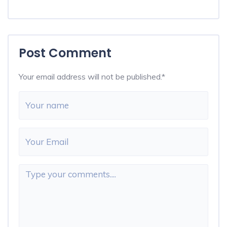
Post Comment
Your email address will not be published.
*