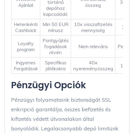
történő
30 na
Ajánlat
összeg
depóhoz
kapcsolódó
Hetenkénti
Min 50 EUR
10x visszafizetés
7 nap
Cashback
mínusz
mennyiség
Pontgyűjtés
Loyalty
fogadások
Nem releváns
Perman
program
révén
Ingyenes
Specifikus
40x
14 na
Forgatások
játékokra
nyereményösszeg
Pénzügyi Opciók
Pénzügyi folyamataink biztonságát SSL
enkripció garantálja, összes befizetés és
kifizetés védett útvonalakon által
bonyolódik. Legalacsonyabb depó limitünk