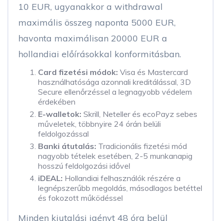
10 EUR, ugyanakkor a withdrawal
maximális összeg naponta 5000 EUR,
havonta maximálisan 20000 EUR a
hollandiai előírásokkal konformitásban.
Card fizetési módok:
Visa és Mastercard
használhatósága azonnali kreditálással, 3D
Secure ellenőrzéssel a legnagyobb védelem
érdekében
E-walletok:
Skrill, Neteller és ecoPayz sebes
műveletek, többnyire 24 órán belüli
feldolgozással
Banki átutalás:
Tradicionális fizetési mód
nagyobb tételek esetében, 2-5 munkanapig
hosszú feldolgozási idővel
iDEAL:
Hollandiai felhasználók részére a
legnépszerűbb megoldás, másodlagos betéttel
és fokozott működéssel
Minden kiutalási igényt 48 óra belül