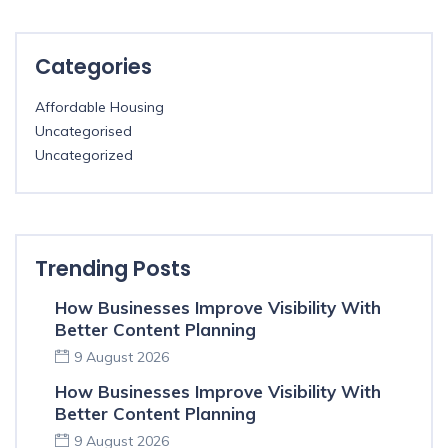
Categories
Affordable Housing
Uncategorised
Uncategorized
Trending Posts
How Businesses Improve Visibility With
Better Content Planning
9 August 2026
How Businesses Improve Visibility With
Better Content Planning
9 August 2026