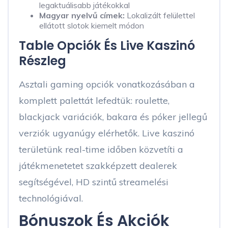
legaktuálisabb játékokkal
Magyar nyelvű címek:
Lokalizált felülettel
ellátott slotok kiemelt módon
Table Opciók És Live Kaszinó
Részleg
Asztali gaming opciók vonatkozásában a
komplett palettát lefedtük: roulette,
blackjack variációk, bakara és póker jellegű
verziók ugyanúgy elérhetők. Live kaszinó
területünk real-time időben közvetíti a
játékmenetetet szakképzett dealerek
segítségével, HD szintű streamelési
technológiával.
Bónuszok És Akciók