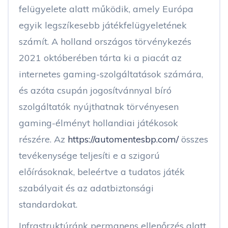
felügyelete alatt működik, amely Európa
egyik legszíkesebb játékfelügyeletének
számít. A holland országos törvénykezés
2021 októberében tárta ki a piacát az
internetes gaming-szolgáltatások számára,
és azóta csupán jogosítvánnyal bíró
szolgáltatók nyújthatnak törvényesen
gaming-élményt hollandiai játékosok
részére. Az
https://automentesbp.com/
összes
tevékenysége teljesíti e a szigorú
előírásoknak, beleértve a tudatos játék
szabályait és az adatbiztonsági
standardokat.
Infrastruktúránk permanens ellenőrzés alatt