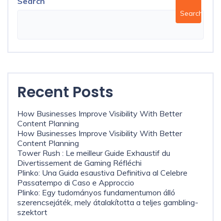
Search
Search
Recent Posts
How Businesses Improve Visibility With Better
Content Planning
How Businesses Improve Visibility With Better
Content Planning
Tower Rush : Le meilleur Guide Exhaustif du
Divertissement de Gaming Réfléchi
Plinko: Una Guida esaustiva Definitiva al Celebre
Passatempo di Caso e Approccio
Plinko: Egy tudományos fundamentumon álló
szerencsejáték, mely átalakította a teljes gambling-
szektort