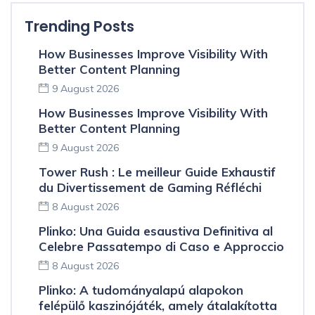
Trending Posts
How Businesses Improve Visibility With
Better Content Planning
9 August 2026
How Businesses Improve Visibility With
Better Content Planning
9 August 2026
Tower Rush : Le meilleur Guide Exhaustif
du Divertissement de Gaming Réfléchi
8 August 2026
Plinko: Una Guida esaustiva Definitiva al
Celebre Passatempo di Caso e Approccio
8 August 2026
Plinko: A tudományalapú alapokon
felépülő kaszinójáték, amely átalakította