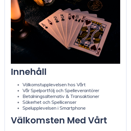
Innehåll
Välkomstupplevelsen hos Vårt
Vår Spelportfölj och Spelleverantörer
Betalningsalternativ & Transaktioner
Säkerhet och Spellicenser
Spelupplevelsen i Smartphone
Välkomsten Med Vårt