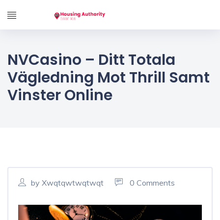
NVCasino – Ditt Totala
Vägledning Mot Thrill Samt
Vinster Online
by Xwqtqwtwqtwqt
0 Comments