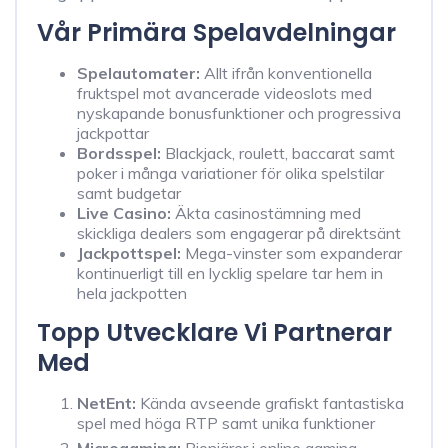
Vår Primära Spelavdelningar
Spelautomater:
Allt ifrån konventionella
fruktspel mot avancerade videoslots med
nyskapande bonusfunktioner och progressiva
jackpottar
Bordsspel:
Blackjack, roulett, baccarat samt
poker i många variationer för olika spelstilar
samt budgetar
Live Casino:
Äkta casinostämning med
skickliga dealers som engagerar på direktsänt
Jackpottspel:
Mega-vinster som expanderar
kontinuerligt till en lycklig spelare tar hem in
hela jackpotten
Topp Utvecklare Vi Partnerar
Med
NetEnt:
Kända avseende grafiskt fantastiska
spel med höga RTP samt unika funktioner