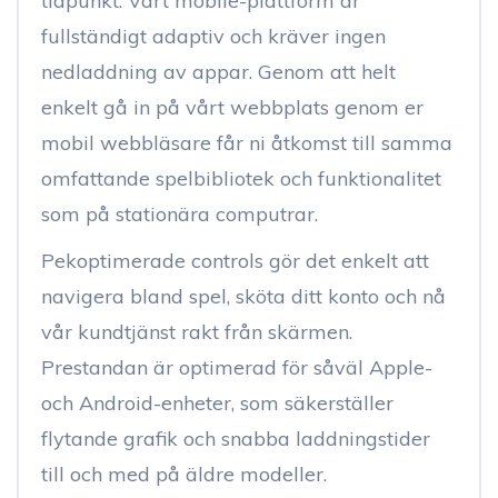
tidpunkt. Vårt mobile-plattform är
fullständigt adaptiv och kräver ingen
nedladdning av appar. Genom att helt
enkelt gå in på vårt webbplats genom er
mobil webbläsare får ni åtkomst till samma
omfattande spelbibliotek och funktionalitet
som på stationära computrar.
Pekoptimerade controls gör det enkelt att
navigera bland spel, sköta ditt konto och nå
vår kundtjänst rakt från skärmen.
Prestandan är optimerad för såväl Apple-
och Android-enheter, som säkerställer
flytande grafik och snabba laddningstider
till och med på äldre modeller.