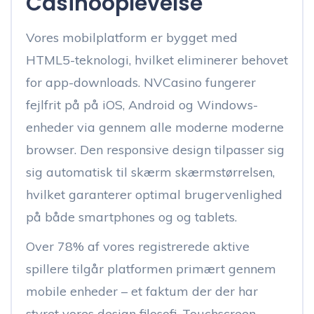
Casinooplevelse
Vores mobilplatform er bygget med
HTML5-teknologi, hvilket eliminerer behovet
for app-downloads. NVCasino fungerer
fejlfrit på på iOS, Android og Windows-
enheder via gennem alle moderne moderne
browser. Den responsive design tilpasser sig
sig automatisk til skærm skærmstørrelsen,
hvilket garanterer optimal brugervenlighed
på både smartphones og og tablets.
Over 78% af vores registrerede aktive
spillere tilgår platformen primært gennem
mobile enheder – et faktum der der har
styret vores design filosofi. Touchscreen-