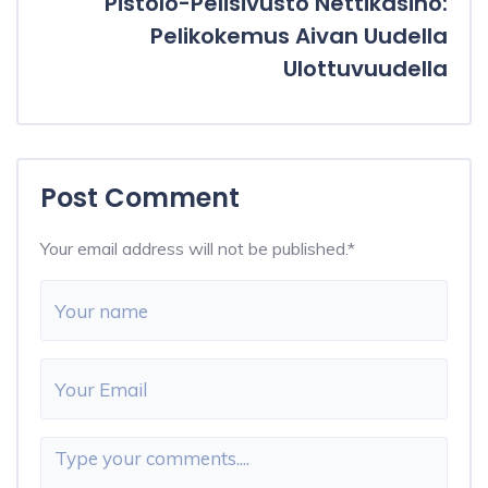
Pistolo-Pelisivusto Nettikasino:
Pelikokemus Aivan Uudella
Ulottuvuudella
Post Comment
Your email address will not be published.
*