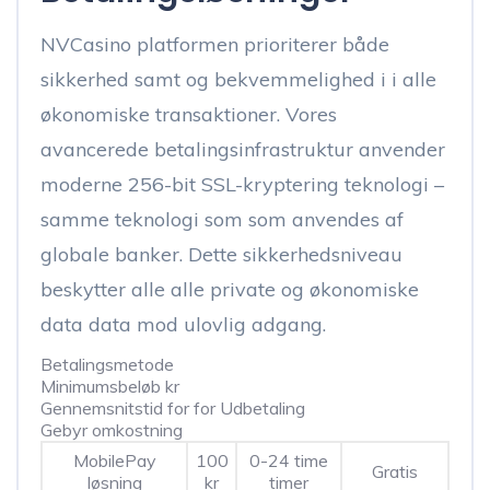
NVCasino platformen prioriterer både
sikkerhed samt og bekvemmelighed i i alle
økonomiske transaktioner. Vores
avancerede betalingsinfrastruktur anvender
moderne 256-bit SSL-kryptering teknologi –
samme teknologi som som anvendes af
globale banker. Dette sikkerhedsniveau
beskytter alle alle private og økonomiske
data data mod ulovlig adgang.
Betalingsmetode
Minimumsbeløb kr
Gennemsnitstid for for Udbetaling
Gebyr omkostning
MobilePay
100
0-24 time
Gratis
løsning
kr
timer