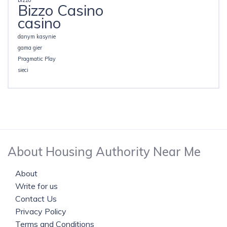
bizzo
Bizzo Casino
casino
danym kasynie
gama gier
Pragmatic Play
sieci
About Housing Authority Near Me
About
Write for us
Contact Us
Privacy Policy
Terms and Conditions