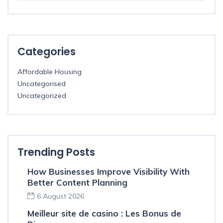
Categories
Affordable Housing
Uncategorised
Uncategorized
Trending Posts
How Businesses Improve Visibility With
Better Content Planning
6 August 2026
Meilleur site de casino : Les Bonus de