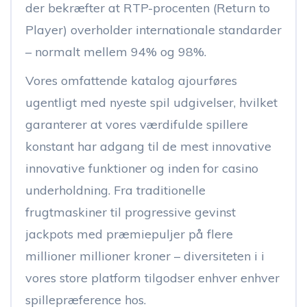
der bekræfter at RTP-procenten (Return to
Player) overholder internationale standarder
– normalt mellem 94% og 98%.
Vores omfattende katalog ajourføres
ugentligt med nyeste spil udgivelser, hvilket
garanterer at vores værdifulde spillere
konstant har adgang til de mest innovative
innovative funktioner og inden for casino
underholdning. Fra traditionelle
frugtmaskiner til progressive gevinst
jackpots med præmiepuljer på flere
millioner millioner kroner – diversiteten i i
vores store platform tilgodser enhver enhver
spillepræference hos.