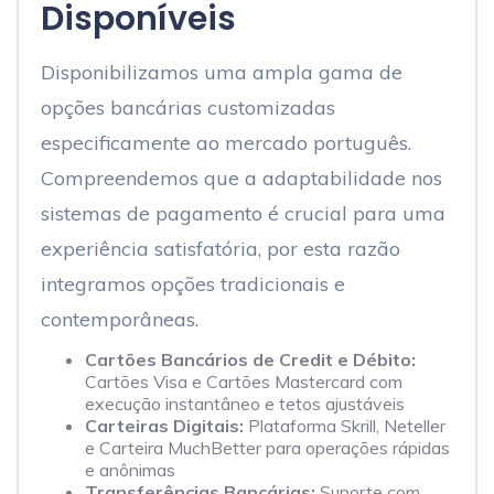
Disponíveis
Disponibilizamos uma ampla gama de
opções bancárias customizadas
especificamente ao mercado português.
Compreendemos que a adaptabilidade nos
sistemas de pagamento é crucial para uma
experiência satisfatória, por esta razão
integramos opções tradicionais e
contemporâneas.
Cartões Bancários de Credit e Débito:
Cartões Visa e Cartões Mastercard com
execução instantâneo e tetos ajustáveis
Carteiras Digitais:
Plataforma Skrill, Neteller
e Carteira MuchBetter para operações rápidas
e anônimas
Transferências Bancárias:
Suporte com