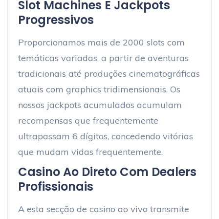
Slot Machines E Jackpots
Progressivos
Proporcionamos mais de 2000 slots com
temáticas variadas, a partir de aventuras
tradicionais até produções cinematográficas
atuais com graphics tridimensionais. Os
nossos jackpots acumulados acumulam
recompensas que frequentemente
ultrapassam 6 dígitos, concedendo vitórias
que mudam vidas frequentemente.
Casino Ao Direto Com Dealers
Profissionais
A esta secção de casino ao vivo transmite