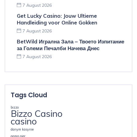
7 August 2026
Get Lucky Casino: Jouw Ultieme
Handleiding voor Online Gokken
7 August 2026
BetWild Игрална Зала – Твоето Изпитание
за Големи Печалби Начева Днес
7 August 2026
Tags Cloud
bizzo
Bizzo Casino
casino
danym kasynie
gama gier