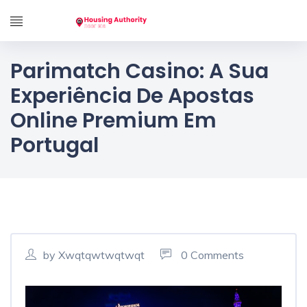
Parimatch Casino: A Sua
Experiência De Apostas
Online Premium Em
Portugal
by Xwqtqwtwqtwqt
0 Comments