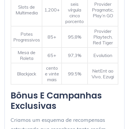
seis
Provider
Slots de
1,200+
vírgula
Pragmatic,
Multimedia
cinco
Play’n GO
porcento
Provider
Potes
85+
95,8%
Playtech,
Progressivos
Red Tiger
Mesa de
65+
97,3%
Evolution
Roleta
cento
NetEnt ao
Blackjack
e vinte
99.5%
Vivo, Ezugi
mais
Bônus E Campanhas
Exclusivas
Criamos um esquema de recompensas