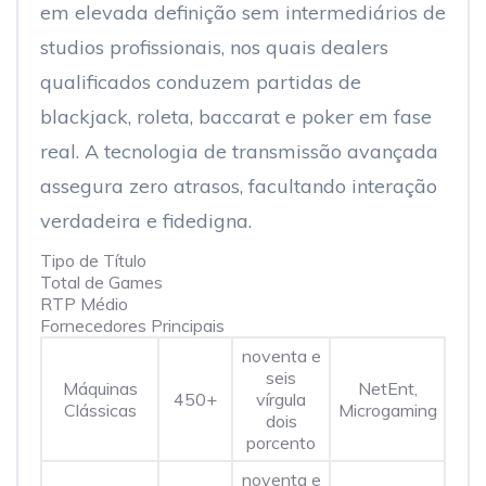
em elevada definição sem intermediários de
studios profissionais, nos quais dealers
qualificados conduzem partidas de
blackjack, roleta, baccarat e poker em fase
real. A tecnologia de transmissão avançada
assegura zero atrasos, facultando interação
verdadeira e fidedigna.
Tipo de Título
Total de Games
RTP Médio
Fornecedores Principais
noventa e
seis
Máquinas
NetEnt,
450+
vírgula
Clássicas
Microgaming
dois
porcento
noventa e