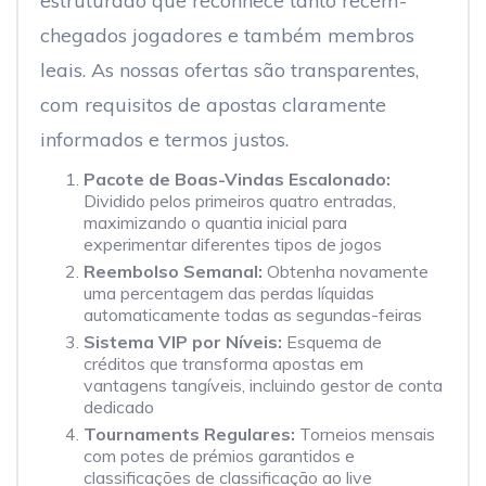
estruturado que reconhece tanto recém-
chegados jogadores e também membros
leais. As nossas ofertas são transparentes,
com requisitos de apostas claramente
informados e termos justos.
Pacote de Boas-Vindas Escalonado:
Dividido pelos primeiros quatro entradas,
maximizando o quantia inicial para
experimentar diferentes tipos de jogos
Reembolso Semanal:
Obtenha novamente
uma percentagem das perdas líquidas
automaticamente todas as segundas-feiras
Sistema VIP por Níveis:
Esquema de
créditos que transforma apostas em
vantagens tangíveis, incluindo gestor de conta
dedicado
Tournaments Regulares:
Torneios mensais
com potes de prémios garantidos e
classificações de classificação ao live