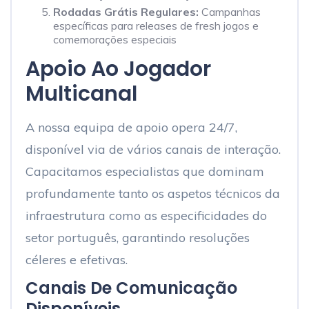
Rodadas Grátis Regulares:
Campanhas
específicas para releases de fresh jogos e
comemorações especiais
Apoio Ao Jogador
Multicanal
A nossa equipa de apoio opera 24/7,
disponível via de vários canais de interação.
Capacitamos especialistas que dominam
profundamente tanto os aspetos técnicos da
infraestrutura como as especificidades do
setor português, garantindo resoluções
céleres e efetivas.
Canais De Comunicação
Disponíveis