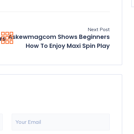
Next Post
Askewmagcom Shows Beginners
rs
How To Enjoy Maxi Spin Play