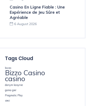
Casino En Ligne Fiable : Une
Expérience de Jeu Sûre et
Agréable
6 August 2026
Tags Cloud
bizzo
Bizzo Casino
casino
danym kasynie
gama gier
Pragmatic Play
sieci