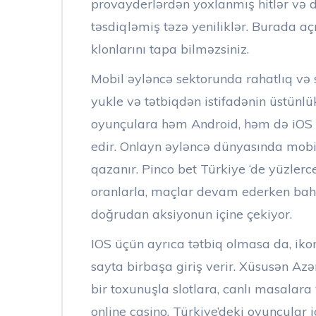
provayderlərdən yoxlanmış hitlər və d
təsdiqləmiş təzə yeniliklər. Burada a
klonlarını tapa bilməzsiniz.
Mobil əyləncə sektorunda rahatlıq və s
yukle və tətbiqdən istifadənin üstünlü
oyunçulara həm Android, həm də iOS c
edir. Onlayn əyləncə dünyasında mobil
qazanır. Pinco bet Türkiye ‘de yüzler
oranlarla, maçlar devam ederken bahis
doğrudan aksiyonun içine çekiyor.
IOS üçün ayrıca tətbiq olmasa da, ikon
sayta birbaşa giriş verir. Xüsusən A
bir toxunuşla slotlara, canlı masalara
online casino, Türkiye’deki oyuncular 