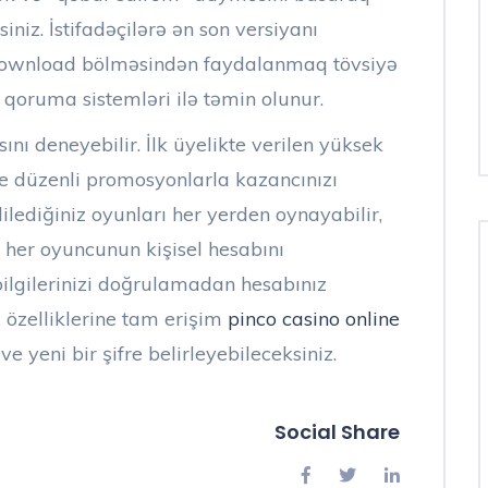
iniz. İstifadəçilərə ən son versiyanı
ownload bölməsindən faydalanmaq tövsiyə
 qoruma sistemləri ilə təmin olunur.
ını deneyebilir. İlk üyelikte verilen yüksek
e düzenli promosyonlarla kazancınızı
 dilediğiniz oyunları her yerden oynayabilir,
t, her oyuncunun kişisel hesabını
ilgilerinizi doğrulamadan hesabınız
özelliklerine tam erişim
pinco casino online
e yeni bir şifre belirleyebileceksiniz.
Social Share