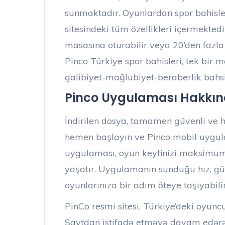
sunmaktadır. Oyunlardan spor bahisl
sitesindeki tüm özellikleri içermektedir
masasına oturabilir veya 20’den fazla f
Pinco Türkiye spor bahisleri, tek bir 
galibiyet-mağlubiyet-beraberlik bahsi
Pinco Uygulaması Hakkınd
İndirilen dosya, tamamen güvenli ve h
hemen başlayın ve Pinco mobil uygula
uygulaması, oyun keyfinizi maksimum
yaşatır. Uygulamanın sunduğu hız, güv
oyunlarınıza bir adım öteye taşıyabilir
PinCo resmi sitesi, Türkiye’deki oyunc
Saytdan istifadə etməyə davam edər