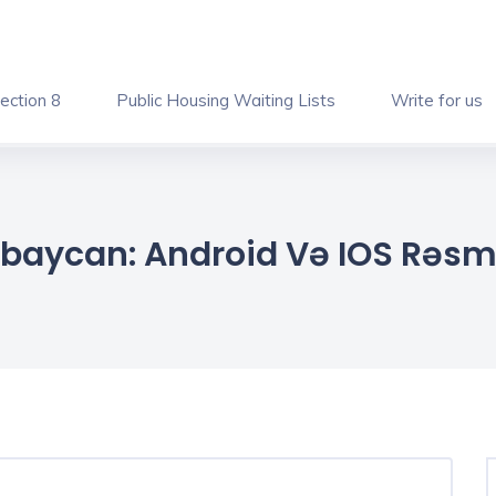
ection 8
Public Housing Waiting Lists
Write for us
rbaycan: Android Və IOS Rəsm