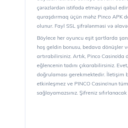
çərəzlərdən istifadə etməyi qəbul edirs
quraşdırmaq üçün məhz Pinco APK d
olunur. Fayl SSL şifrələnməsi və əlavə
Böylece her oyuncu eşit şartlarda şans
hoş geldin bonusu, bedava dönüşler v
artırabilirsiniz. Artık, Pinco Casino’da
eğlencenin tadını çıkarabilirsiniz. Eve
doğrulaması gerekmektedir. İletişim b
etkinleşmez ve PINCO Casino’nun tüm 
sağlayamazsınız. Şifreniz sıfırlanacak v