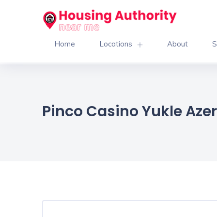
Home
Locations
About
S
Pinco Casino Yukle Aze