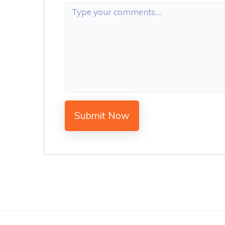
Submit Now