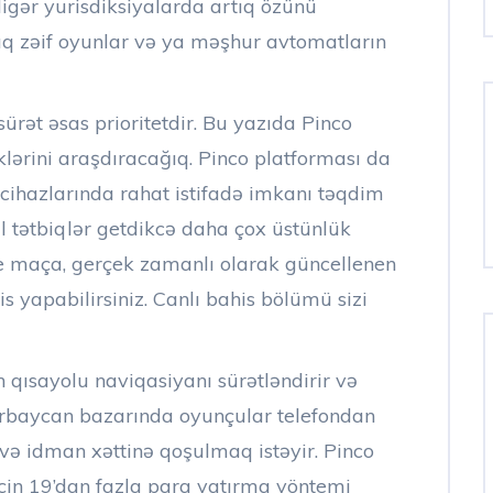
igər yurisdiksiyalarda artıq özünü
çıq zəif oyunlar və ya məşhur avtomatların
ürət əsas prioritetdir. Bu yazıda Pinco
klərini araşdıracağıq. Pinco platforması da
ihazlarında rahat istifadə imkanı təqdim
 tətbiqlər getdikcə daha çox üstünlük
ce maça, gerçek zamanlı olarak güncellenen
 yapabilirsiniz. Canlı bahis bölümü sizi
 qısayolu naviqasiyanı sürətləndirir və
zərbaycan bazarında oyunçular telefondan
 və idman xəttinə qoşulmaq istəyir. Pinco
için 19’dan fazla para yatırma yöntemi