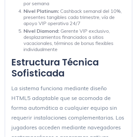
por semana
Nivel Platinum:
Cashback semanal del 10%,
presentes tangibles cada trimestre, vía de
apoyo VIP operativa 24/7
Nivel Diamond:
Gerente VIP exclusivo,
desplazamientos financiados a sitios
vacacionales, términos de bonus flexibles
individualmente
Estructura Técnica
Sofisticada
La sistema funciona mediante diseño
HTML5 adaptable que se acomoda de
forma automática a cualquier equipo sin
requerir instalaciones complementarias. Los
jugadores acceden mediante navegadores