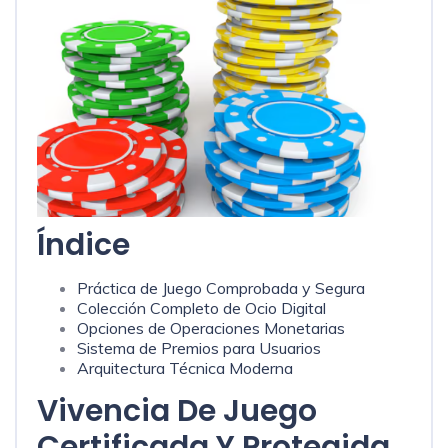
Índice
Práctica de Juego Comprobada y Segura
Colección Completo de Ocio Digital
Opciones de Operaciones Monetarias
Sistema de Premios para Usuarios
Arquitectura Técnica Moderna
Vivencia De Juego
Certificada Y Protegida