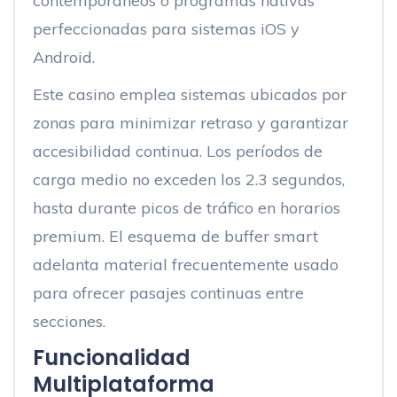
contemporáneos o programas nativas
perfeccionadas para sistemas iOS y
Android.
Este casino emplea sistemas ubicados por
zonas para minimizar retraso y garantizar
accesibilidad continua. Los períodos de
carga medio no exceden los 2.3 segundos,
hasta durante picos de tráfico en horarios
premium. El esquema de buffer smart
adelanta material frecuentemente usado
para ofrecer pasajes continuas entre
secciones.
Funcionalidad
Multiplataforma