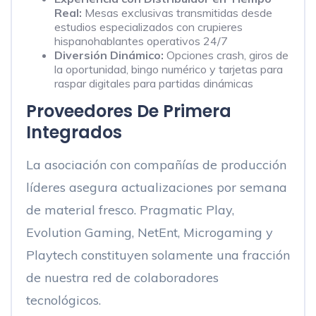
Real:
Mesas exclusivas transmitidas desde
estudios especializados con crupieres
hispanohablantes operativos 24/7
Diversión Dinámico:
Opciones crash, giros de
la oportunidad, bingo numérico y tarjetas para
raspar digitales para partidas dinámicas
Proveedores De Primera
Integrados
La asociación con compañías de producción
líderes asegura actualizaciones por semana
de material fresco. Pragmatic Play,
Evolution Gaming, NetEnt, Microgaming y
Playtech constituyen solamente una fracción
de nuestra red de colaboradores
tecnológicos.