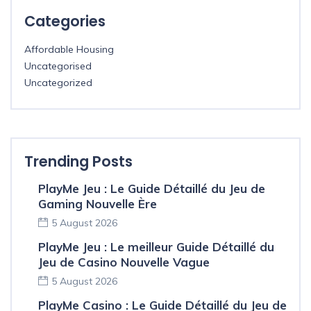
Categories
Affordable Housing
Uncategorised
Uncategorized
Trending Posts
PlayMe Jeu : Le Guide Détaillé du Jeu de
Gaming Nouvelle Ère
5 August 2026
PlayMe Jeu : Le meilleur Guide Détaillé du
Jeu de Casino Nouvelle Vague
5 August 2026
PlayMe Casino : Le Guide Détaillé du Jeu de