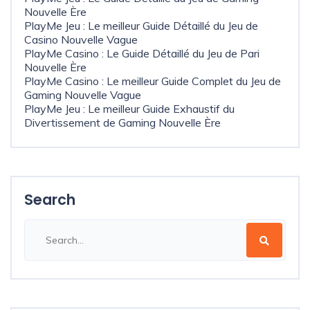
Nouvelle Ère
PlayMe Jeu : Le meilleur Guide Détaillé du Jeu de
Casino Nouvelle Vague
PlayMe Casino : Le Guide Détaillé du Jeu de Pari
Nouvelle Ère
PlayMe Casino : Le meilleur Guide Complet du Jeu de
Gaming Nouvelle Vague
PlayMe Jeu : Le meilleur Guide Exhaustif du
Divertissement de Gaming Nouvelle Ère
Search