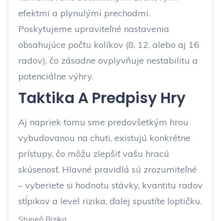
efektmi a plynulými prechodmi.
Poskytujeme upraviteľné nastavenia
obsahujúce počtu kolíkov (8, 12, alebo aj 16
radov), čo zásadne ovplyvňuje nestabilitu a
potenciálne výhry.
Taktika A Predpisy Hry
Aj napriek tomu sme predovšetkým hrou
vybudovanou na chuti, existujú konkrétne
prístupy, čo môžu zlepšiť vašu hracú
skúsenosť. Hlavné pravidlá sú zrozumiteľné
– vyberiete si hodnotu stávky, kvantitu radov
stĺpikov a level rizika, ďalej spustíte loptičku.
Stupeň Rizika