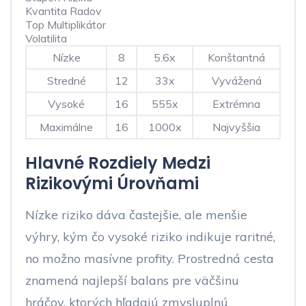
Kvantita Radov
Top Multiplikátor
Volatilita
Nízke
8
5.6x
Konštantná
Stredné
12
33x
Vyvážená
Vysoké
16
555x
Extrémna
Maximálne
16
1000x
Najvyššia
Hlavné Rozdiely Medzi
Rizikovými Úrovňami
Nízke riziko dáva častejšie, ale menšie
výhry, kým čo vysoké riziko indikuje raritné,
no možno masívne profity. Prostredná cesta
znamená najlepší balans pre väčšinu
hráčov, ktorých hľadajú zmysluplnú