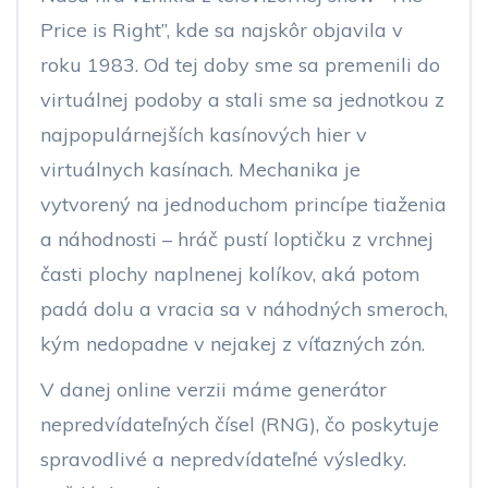
Price is Right”, kde sa najskôr objavila v
roku 1983. Od tej doby sme sa premenili do
virtuálnej podoby a stali sme sa jednotkou z
najpopulárnejších kasínových hier v
virtuálnych kasínach. Mechanika je
vytvorený na jednoduchom princípe tiaženia
a náhodnosti – hráč pustí loptičku z vrchnej
časti plochy naplnenej kolíkov, aká potom
padá dolu a vracia sa v náhodných smeroch,
kým nedopadne v nejakej z víťazných zón.
V danej online verzii máme generátor
nepredvídateľných čísel (RNG), čo poskytuje
spravodlivé a nepredvídateľné výsledky.