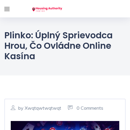
Plinko: Úplný Sprievodca
Hrou, Čo Ovládne Online
Kasína
by Xwqtqwtwqtwqt
0 Comments