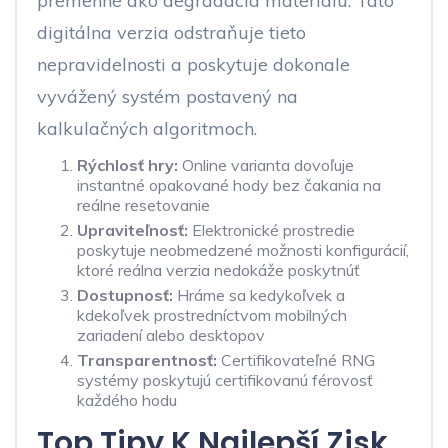
premenné ako degradácia materiálu. Táto
digitálna verzia odstraňuje tieto
nepravidelnosti a poskytuje dokonale
vyvážený systém postavený na
kalkulačných algoritmoch.
Rýchlosť hry:
Online varianta dovoľuje
instantné opakované hody bez čakania na
reálne resetovanie
Upraviteľnosť:
Elektronické prostredie
poskytuje neobmedzené možnosti konfigurácií,
ktoré reálna verzia nedokáže poskytnúť
Dostupnosť:
Hráme sa kedykoľvek a
kdekoľvek prostredníctvom mobilných
zariadení alebo desktopov
Transparentnosť:
Certifikovateľné RNG
systémy poskytujú certifikovanú férovosť
každého hodu
Top Tipy K Najlepší Zisk