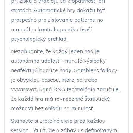
pri zisku a vraciajú sa k opatrnosti pri
stratách. Automatické hry dokážu byť
prospešné pre zisťovanie patterns, no
manuálna kontrola ponúka lepší
psychologický prehľad.
Nezabudnite, že každý jeden hod je
autonómna udalosť – minulé výsledky
neafektujú budúce hody. Gambler’s fallacy
je obvyklou pascou, ktorej sa treba
vyvarovať. Daná RNG technológia zaručuje,
že každá hra má rovnocenné štatistické
možnosti bez ohľadu na minulosť.
Stanovte si zreteľné ciele pred každou
session – či už ide o zábavu s definovaným