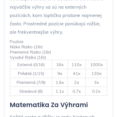
najväčšie výhry sa sú na externých
pozíciách, kam loptička pristane najmenej
často. Prostredné pozície ponúkajú nižšie,
ale frekventnejšie výhry.
Pozícia
Nízke Riziko (16r)
Priemerné Riziko (16r)
Vysoké Riziko (16r)
Externá (0/16)
16x
110x
1000x
Priľahlá (1/15)
9x
41x
130x
Priemerná (7/9)
1.6x
2x
3x
Stredová (8)
1.1x
0.7x
0.2x
Matematika Za Výhrami
Každá cesta guľôčky je radu binárnych