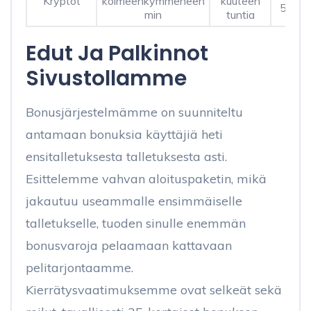
Kryptot
kolmeenkymmeneen
kuuteen
50€
min
tuntia
Edut Ja Palkinnot
Sivustollamme
Bonusjärjestelmämme on suunniteltu
antamaan bonuksia käyttäjiä heti
ensitalletuksesta talletuksesta asti.
Esittelemme vahvan aloituspaketin, mikä
jakautuu useammalle ensimmäiselle
talletukselle, tuoden sinulle enemmän
bonusvaroja pelaamaan kattavaan
pelitarjontaamme.
Kierrätysvaatimuksemme ovat selkeät sekä