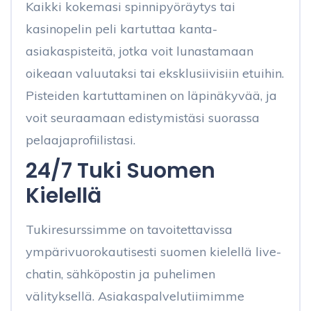
Kaikki kokemasi spinnipyöräytys tai
kasinopelin peli kartuttaa kanta-
asiakaspisteitä, jotka voit lunastamaan
oikeaan valuutaksi tai eksklusiivisiin etuihin.
Pisteiden kartuttaminen on läpinäkyvää, ja
voit seuraamaan edistymistäsi suorassa
pelaajaprofiilistasi.
24/7 Tuki Suomen
Kielellä
Tukiresurssimme on tavoitettavissa
ympärivuorokautisesti suomen kielellä live-
chatin, sähköpostin ja puhelimen
välityksellä. Asiakaspalvelutiimimme