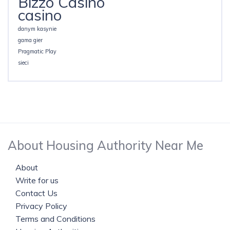
Bizzo Casino
casino
danym kasynie
gama gier
Pragmatic Play
sieci
About Housing Authority Near Me
About
Write for us
Contact Us
Privacy Policy
Terms and Conditions