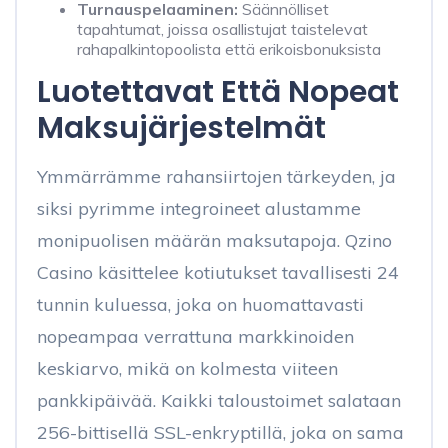
Turnauspelaaminen:
Säännölliset
tapahtumat, joissa osallistujat taistelevat
rahapalkinto­poolista että erikoisbonuksista
Luotettavat Että Nopeat
Maksujärjestelmät
Ymmärrämme rahansiirtojen tärkeyden, ja
siksi pyrimme integroineet alustamme
monipuolisen määrän maksutapoja. Qzino
Casino käsittelee kotiutukset tavallisesti 24
tunnin kuluessa, joka on huomattavasti
nopeampaa verrattuna markkinoiden
keskiarvo, mikä on kolmesta viiteen
pankkipäivää. Kaikki taloustoimet salataan
256-bittisellä SSL-enkryptillä, joka on sama