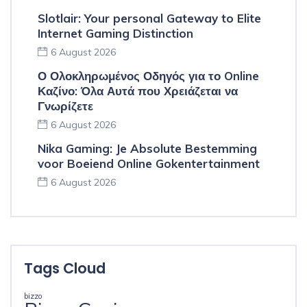
Slotlair: Your personal Gateway to Elite
Internet Gaming Distinction
6 August 2026
Ο Ολοκληρωμένος Οδηγός για το Online
Καζίνο: Όλα Αυτά που Χρειάζεται να
Γνωρίζετε
6 August 2026
Nika Gaming: Je Absolute Bestemming
voor Boeiend Online Gokentertainment
6 August 2026
Tags Cloud
bizzo