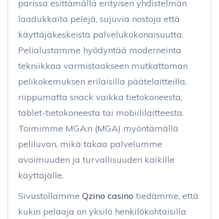
parissa esittämällä erityisen yhdistelmän
laadukkaita pelejä, sujuvia nostoja että
käyttäjäkeskeistä palvelukokonaisuutta.
Pelialustamme hyödyntää moderneinta
tekniikkaa varmistaakseen mutkattoman
pelikokemuksen erilaisilla päätelaitteilla,
riippumatta snack vaikka tietokoneesta,
tablet-tietokoneesta tai mobiililaitteesta.
Toimimme MGA:n (MGA) myöntämällä
peliluvan, mikä takaa palvelumme
avoimuuden ja turvallisuuden kaikille
käyttäjälle.
Sivustollamme
Qzino casino
tiedämme, että
kukin pelaaja on yksilö henkilökohtaisilla