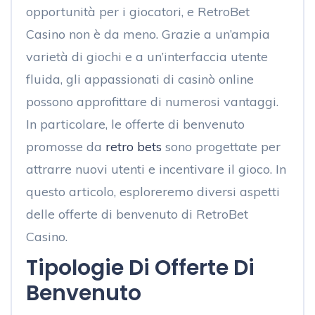
opportunità per i giocatori, e RetroBet
Casino non è da meno. Grazie a un’ampia
varietà di giochi e a un’interfaccia utente
fluida, gli appassionati di casinò online
possono approfittare di numerosi vantaggi.
In particolare, le offerte di benvenuto
promosse da
retro bets
sono progettate per
attrarre nuovi utenti e incentivare il gioco. In
questo articolo, esploreremo diversi aspetti
delle offerte di benvenuto di RetroBet
Casino.
Tipologie Di Offerte Di
Benvenuto