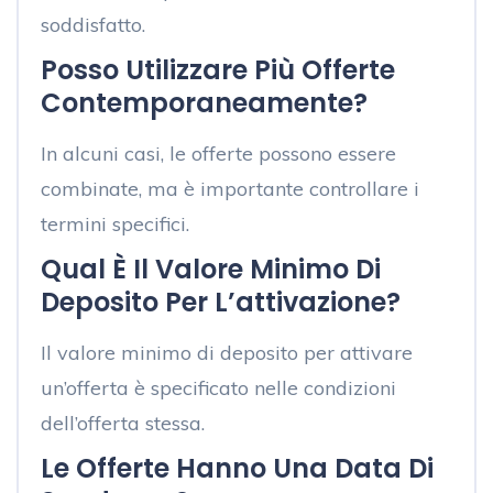
soddisfatto.
Posso Utilizzare Più Offerte
Contemporaneamente?
In alcuni casi, le offerte possono essere
combinate, ma è importante controllare i
termini specifici.
Qual È Il Valore Minimo Di
Deposito Per L’attivazione?
Il valore minimo di deposito per attivare
un’offerta è specificato nelle condizioni
dell’offerta stessa.
Le Offerte Hanno Una Data Di