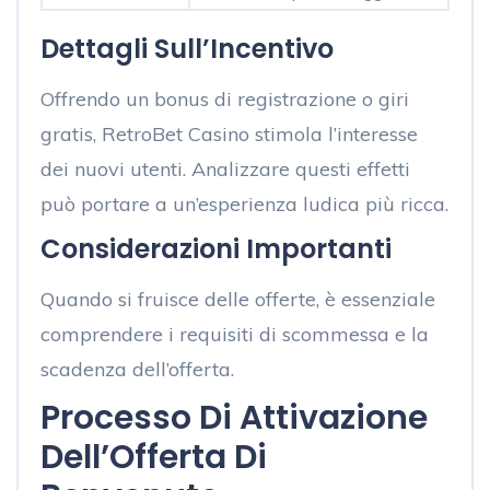
Dettagli Sull’Incentivo
Offrendo un bonus di registrazione o giri
gratis, RetroBet Casino stimola l’interesse
dei nuovi utenti. Analizzare questi effetti
può portare a un’esperienza ludica più ricca.
Considerazioni Importanti
Quando si fruisce delle offerte, è essenziale
comprendere i requisiti di scommessa e la
scadenza dell’offerta.
Processo Di Attivazione
Dell’Offerta Di