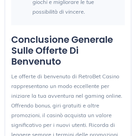
giochi e migliorare le tue
possibilità di vincere.
Conclusione Generale
Sulle Offerte Di
Benvenuto
Le offerte di benvenuto di RetroBet Casino
rappresentano un modo eccellente per
iniziare la tua avventura nel gaming online.
Offrendo bonus, giri gratuiti e altre
promozioni, il casinò acquista un valore
significativo per i nuovi utenti. Ricorda di
leggere sempre i termini delle promozioni