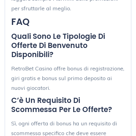
per sfruttarle al meglio.
FAQ
Quali Sono Le Tipologie Di
Offerte Di Benvenuto
Disponibili?
RetroBet Casino offre bonus di registrazione,
giri gratis e bonus sul primo deposito ai
nuovi giocatori.
C’è Un Requisito Di
Scommessa Per Le Offerte?
Sì, ogni offerta di bonus ha un requisito di
scommessa specifico che deve essere