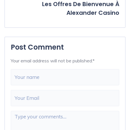
Les Offres De Bienvenue À
Alexander Casino
Post Comment
Your email address will not be published.
*