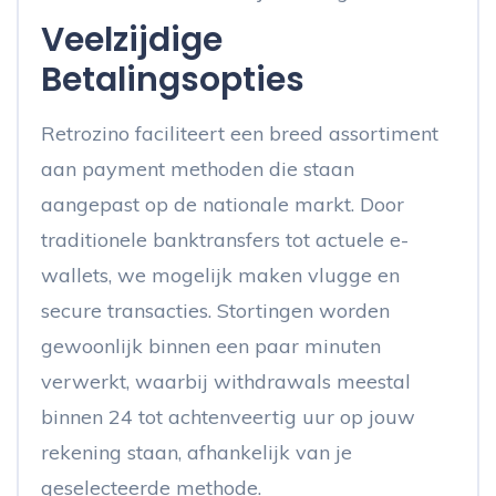
Veelzijdige
Betalingsopties
Retrozino faciliteert een breed assortiment
aan payment methoden die staan
aangepast op de nationale markt. Door
traditionele banktransfers tot actuele e-
wallets, we mogelijk maken vlugge en
secure transacties. Stortingen worden
gewoonlijk binnen een paar minuten
verwerkt, waarbij withdrawals meestal
binnen 24 tot achtenveertig uur op jouw
rekening staan, afhankelijk van je
geselecteerde methode.