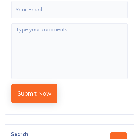
Submit Now
Search