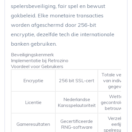
spelersbeveiliging, fair spel en bewust
gokbeleid. Elke monetaire transacties
worden afgeschermd door 256-bit
encryptie, dezelfde tech die internationale
banken gebruiken.
Beveiligingskenmerk
Implementatie bij Retrozino
Voordeel voor Gebruikers
Totale veilighe
Encryptie
256 bit SSL-cert
van individuel
gegevens
Wettelijk
Nederlandse
Licentie
gecontroleerd 
Kansspelautoriteit
betrouwbaar
Verzekerd
Gecertificeerde
Gameresultaten
eerlijke
RNG-software
spelresultate