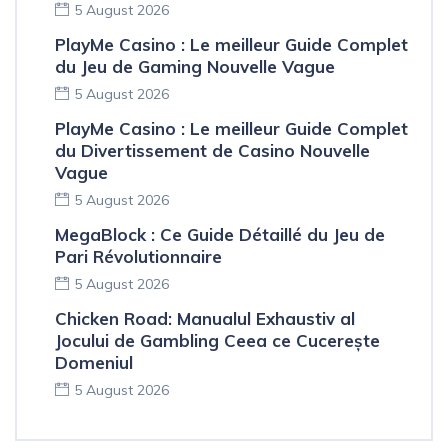
5 August 2026
PlayMe Casino : Le meilleur Guide Complet
du Jeu de Gaming Nouvelle Vague
5 August 2026
PlayMe Casino : Le meilleur Guide Complet
du Divertissement de Casino Nouvelle
Vague
5 August 2026
MegaBlock : Ce Guide Détaillé du Jeu de
Pari Révolutionnaire
5 August 2026
Chicken Road: Manualul Exhaustiv al
Jocului de Gambling Ceea ce Cucerește
Domeniul
5 August 2026