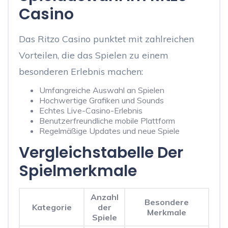
Casino
Das Ritzo Casino punktet mit zahlreichen
Vorteilen, die das Spielen zu einem
besonderen Erlebnis machen:
Umfangreiche Auswahl an Spielen
Hochwertige Grafiken und Sounds
Echtes Live-Casino-Erlebnis
Benutzerfreundliche mobile Plattform
Regelmäßige Updates und neue Spiele
Vergleichstabelle Der
Spielmerkmale
Anzahl
Besondere
Kategorie
der
Merkmale
Spiele