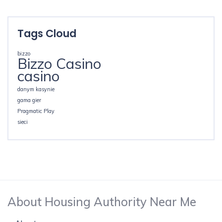
Tags Cloud
bizzo
Bizzo Casino
casino
danym kasynie
gama gier
Pragmatic Play
sieci
About Housing Authority Near Me