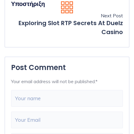
Υποστήριξη
Next Post
Exploring Slot RTP Secrets At Duelz
Casino
Post Comment
Your email address will not be published.
*