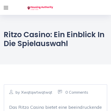
Ritzo Casino: Ein Einblick In
Die Spielauswahl
by Xwqtqwtwqtwqt
0 Comments
Das Ritzo Casino bietet eine beeindruckende