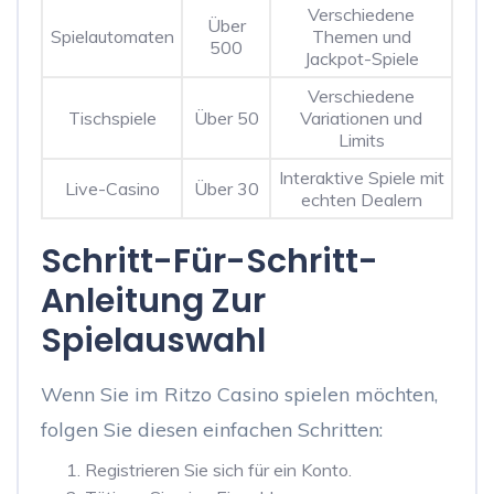
Verschiedene
Über
Spielautomaten
Themen und
500
Jackpot-Spiele
Verschiedene
Tischspiele
Über 50
Variationen und
Limits
Interaktive Spiele mit
Live-Casino
Über 30
echten Dealern
Schritt-Für-Schritt-
Anleitung Zur
Spielauswahl
Wenn Sie im Ritzo Casino spielen möchten,
folgen Sie diesen einfachen Schritten:
Registrieren Sie sich für ein Konto.