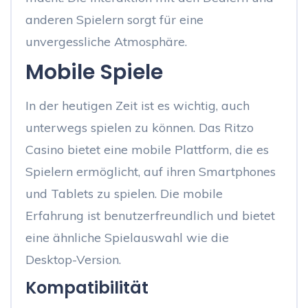
anderen Spielern sorgt für eine
unvergessliche Atmosphäre.
Mobile Spiele
In der heutigen Zeit ist es wichtig, auch
unterwegs spielen zu können. Das Ritzo
Casino bietet eine mobile Plattform, die es
Spielern ermöglicht, auf ihren Smartphones
und Tablets zu spielen. Die mobile
Erfahrung ist benutzerfreundlich und bietet
eine ähnliche Spielauswahl wie die
Desktop-Version.
Kompatibilität