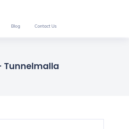
Blog
Contact Us
- Tunnelmalla