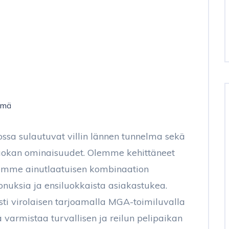
lmä
ssa sulautuvat villin lännen tunnelma sekä
uokan ominaisuudet. Olemme kehittäneet
lemme ainutlaatuisen kombinaation
onuksia ja ensiluokkaista asiakastukea.
esti virolaisen tarjoamalla MGA-toimiluvalla
armistaa turvallisen ja reilun pelipaikan