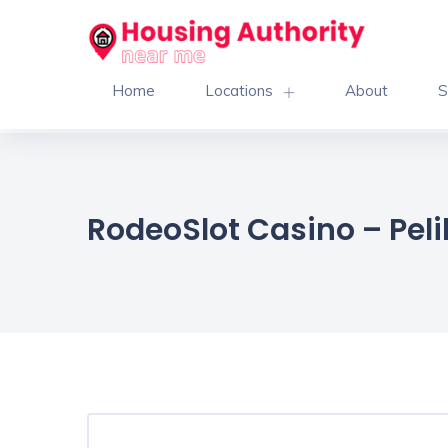
Home
Locations
About
S
RodeoSlot Casino – Pe