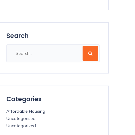
Search
Categories
Affordable Housing
Uncategorised
Uncategorized