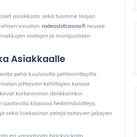
aiset asiakkaita, sekä tuomme laajan
lisen sivuston.
rodeoslotcasino.fi
nousee
 rivakkojen nostojen ja monipuolisen
oka Asiakkaalle
sta peliä kuuluisilta pelitoimittajilta.
alan johtavien kehittäjien kanssa
kevat korkeimman denkkelinkin
aatavilla klassisia hedelmäslotteja,
jä sekä livekasinon pelejä taitavien jakajien
ta eri variaatioita blackjackista,