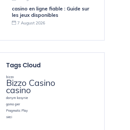
casino en ligne fiable : Guide sur
les jeux disponibles
7 August 2026
Tags Cloud
bizzo
Bizzo Casino
casino
danym kasynie
gama gier
Pragmatic Play
sieci