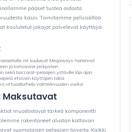
kasinollamme pääset tuntea aidosta
uudesta käsin. Toimitamme pelisisältöä
at koulutetut jakajat palvelevat käyttäjiä
t
variaatiolla, ml. kuuluisat Megaways-toiminnot
ineen ja kohoavine jackpotein
in sekä baccarat-pelaajien ystäville läpi ajan
apiiriä etsivien käyttäjien takia
kä virtuaaliurheilu vaihtelevuuden vuoksi
et Maksutavat
aktiot muodostavat tärkeä komponentti
 olemme rakentaneet alustan kattavan
vat suomalaisen pelaajien toiveita. Kaikki