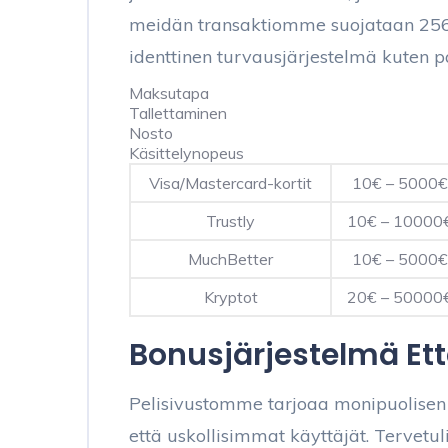
meidän transaktiomme suojataan 256-
identtinen turvausjärjestelmä kuten 
Maksutapa
Tallettaminen
Nosto
Käsittelynopeus
Visa/Mastercard-kortit
10€ – 5000€
Trustly
10€ – 10000
MuchBetter
10€ – 5000€
Kryptot
20€ – 50000
Bonusjärjestelmä Et
Pelisivustomme tarjoaa monipuolisen
että uskollisimmat käyttäjät. Terve