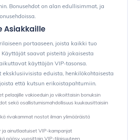
hin. Bonusehdot on alan edullisimmat, ja
onusehdoissa.
e Asiakkaille
aiseen portaaseen, joista kaikki tuo
äyttäjät saavat pisteitä jokaisesta
aikuttavat käyttäjän VIP-tasonsa.
eksklusiivisista eduista, henkilökohtaisesta
oista että kutsun erikoistapahtumiin.
t pelaajille vakioeduin ja viikoittaisin bonuksin
t sekä osallistumismahdollisuus kuukausittaisiin
ekä rivakammat nostot ilman ylimääräistä
 ja ainutlaatuiset VIP-kampanjat
ekä pääsy vuosittain VIP-tilaisuuteen