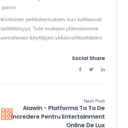
pariin.
enkiintoisen pelikokemuksen, kun kohtaavat
akaslähtöisyys. Tule mukaan yhteisöömme
uomalaisen käyttäjien ykkösvaihtoehdoksi.
Social Share
Next Post
Alawin - Platforma Ta Ta De
Încredere Pentru Entertainment
Online De Lux