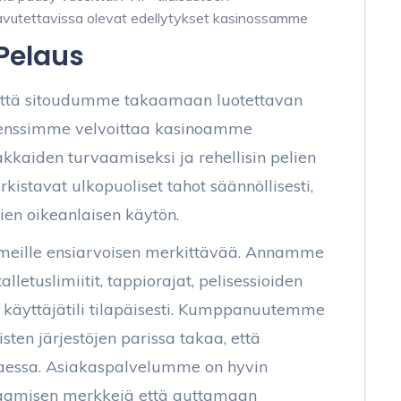
aavutettavissa olevat edellytykset kasinossamme
 Pelaus
 että sitoudumme takaamaan luotettavan
isenssimme velvoittaa kasinoamme
kkaiden turvaamiseksi ja rehellisin pelien
istavat ulkopuoliset tahot säännöllisesti,
ien oikeanlaisen käytön.
meille ensiarvoisen merkittävää. Annamme
alletuslimiitit, tappiorajat, pelisessioiden
 käyttäjätili tilapäisesti. Kumppanuutemme
ten järjestöjen parissa takaa, että
aessa. Asiakaspalvelumme on hyvin
aamisen merkkejä että auttamaan