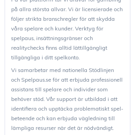
på allra största allvar. Vi är licensierade och
följer strikta branschregler för att skydda
våra spelare och kunder. Verktyg för
spelpaus, insättningsgränser och
realitychecks finns alltid lättillgängligt
tillgängliga i ditt spelkonto.
Vi samarbetar med nationella Stödlinjen
och Spelpaus.se för att erbjuda professionell
assistans till spelare och individer som
behöver stöd. Vår support är utbildad i att
identifiera och upptäcka problematiskt spel-
beteende och kan erbjuda vägledning till
lämpliga resurser när det är nödvändigt.