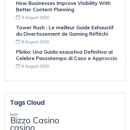
How Businesses Improve Visibility With
Better Content Planning
9 August 2026
Tower Rush : Le meilleur Guide Exhaustif
du Divertissement de Gaming Réfléchi
8 August 2026
Plinko: Una Guida esaustiva Definitiva al
Celebre Passatempo di Caso e Approccio
8 August 2026
Tags Cloud
bizzo
Bizzo Casino
casino