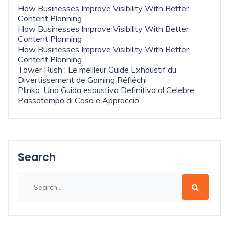
How Businesses Improve Visibility With Better
Content Planning
How Businesses Improve Visibility With Better
Content Planning
How Businesses Improve Visibility With Better
Content Planning
Tower Rush : Le meilleur Guide Exhaustif du
Divertissement de Gaming Réfléchi
Plinko: Una Guida esaustiva Definitiva al Celebre
Passatempo di Caso e Approccio
Search