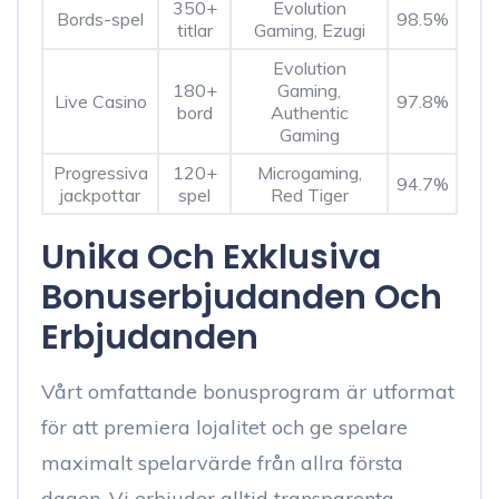
350+
Evolution
Bords-spel
98.5%
titlar
Gaming, Ezugi
Evolution
180+
Gaming,
Live Casino
97.8%
bord
Authentic
Gaming
Progressiva
120+
Microgaming,
94.7%
jackpottar
spel
Red Tiger
Unika Och Exklusiva
Bonuserbjudanden Och
Erbjudanden
Vårt omfattande bonusprogram är utformat
för att premiera lojalitet och ge spelare
maximalt spelarvärde från allra första
dagen. Vi erbjuder alltid transparenta