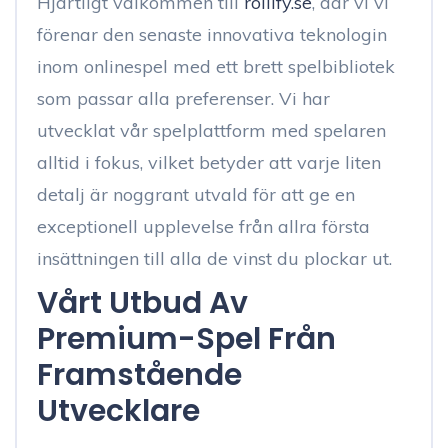
Hjärtligt välkommen till
rollify.se
, där vi vi
förenar den senaste innovativa teknologin
inom onlinespel med ett brett spelbibliotek
som passar alla preferenser. Vi har
utvecklat vår spelplattform med spelaren
alltid i fokus, vilket betyder att varje liten
detalj är noggrant utvald för att ge en
exceptionell upplevelse från allra första
insättningen till alla de vinst du plockar ut.
Vårt Utbud Av
Premium-Spel Från
Framstående
Utvecklare