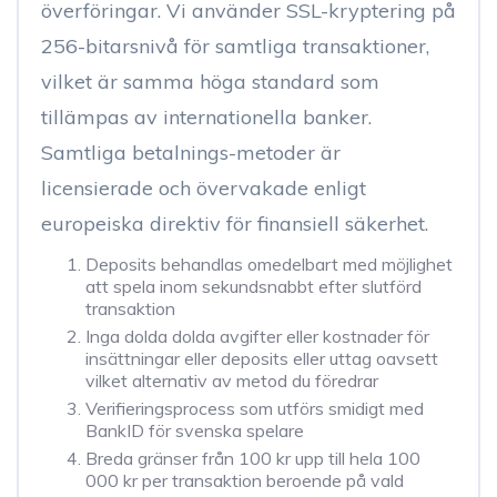
överföringar. Vi använder SSL-kryptering på
256-bitarsnivå för samtliga transaktioner,
vilket är samma höga standard som
tillämpas av internationella banker.
Samtliga betalnings-metoder är
licensierade och övervakade enligt
europeiska direktiv för finansiell säkerhet.
Deposits behandlas omedelbart med möjlighet
att spela inom sekundsnabbt efter slutförd
transaktion
Inga dolda dolda avgifter eller kostnader för
insättningar eller deposits eller uttag oavsett
vilket alternativ av metod du föredrar
Verifieringsprocess som utförs smidigt med
BankID för svenska spelare
Breda gränser från 100 kr upp till hela 100
000 kr per transaktion beroende på vald