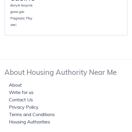
danym kasynie
gama gier
Pragmatic Play
sieci
About Housing Authority Near Me
About
Write for us
Contact Us
Privacy Policy
Terms and Conditions
Housing Authorities