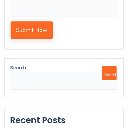
Submit Now
Search
Search
Recent Posts