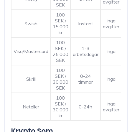
avgifter
SEK
100
SEK /
Inga
Swish
Instant
15,000
avgifter
kr
100
SEK /
1-3
Visa/Mastercard
Inga
25,000
arbetsdagar
SEK
100
SEK /
0-24
Skrill
Inga
30,000
timmar
SEK
100
SEK /
Inga
Neteller
0-24h
30,000
avgifter
kr
Krypto Som