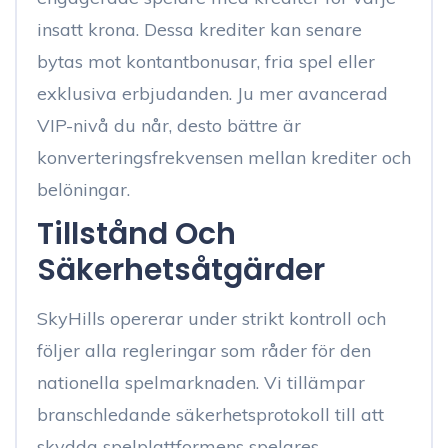
insatt krona. Dessa krediter kan senare
bytas mot kontantbonusar, fria spel eller
exklusiva erbjudanden. Ju mer avancerad
VIP-nivå du når, desto bättre är
konverteringsfrekvensen mellan krediter och
belöningar.
Tillstånd Och
Säkerhetsåtgärder
SkyHills opererar under strikt kontroll och
följer alla regleringar som råder för den
nationella spelmarknaden. Vi tillämpar
branschledande säkerhetsprotokoll till att
skydda spelplattformens spelares