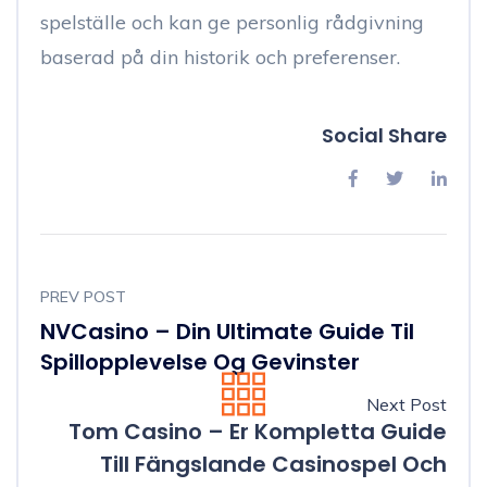
spelställe och kan ge personlig rådgivning
baserad på din historik och preferenser.
Social Share
PREV POST
NVCasino – Din Ultimate Guide Til
Spillopplevelse Og Gevinster
Next Post
Tom Casino – Er Kompletta Guide
Till Fängslande Casinospel Och