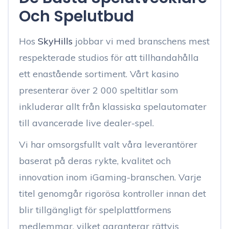
Och Spelutbud
Hos
SkyHills
jobbar vi med branschens mest
respekterade studios för att tillhandahålla
ett enastående sortiment. Vårt kasino
presenterar över 2 000 speltitlar som
inkluderar allt från klassiska spelautomater
till avancerade live dealer-spel.
Vi har omsorgsfullt valt våra leverantörer
baserat på deras rykte, kvalitet och
innovation inom iGaming-branschen. Varje
titel genomgår rigorösa kontroller innan det
blir tillgängligt för spelplattformens
medlemmar, vilket garanterar rättvis