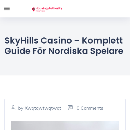
SkyHills Casino – Komplett
Guide För Nordiska Spelare
by Xwqtqwtwqtwqt
0 Comments