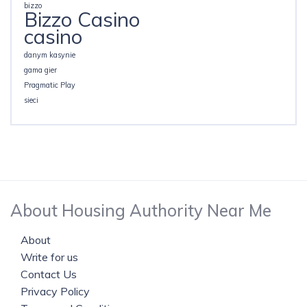
bizzo
Bizzo Casino
casino
danym kasynie
gama gier
Pragmatic Play
sieci
About Housing Authority Near Me
About
Write for us
Contact Us
Privacy Policy