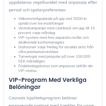
uppdateras regelbundet med anpassas efter
period och spelarpreferenser.
Välkomsterbjudande på upp mot 5000 kr
spridd över tre insättningar
Veckokampanjer med cashback om upp till 15
procent varje måndag
VIP-system med fem separata nivåer och
dedikerade kontomanagers
Gratissnurr varje fredag för utvalda slots från
våra premiumutvecklare
Turneringar med prispoler på över 100,000
SEK månatligen
Födelsedagsbonus som anpassas utifrån din
VIP-status
VIP-Program Med Verkliga
Belöningar
Casinots lojalitetsprogram belönar
engagerade spelare med krediter för varje