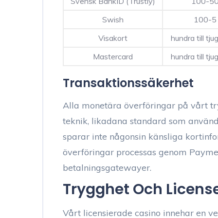
Svensk BankID (Trustly)
100-50
Swish
100-5
Visakort
hundra till t
Mastercard
hundra till t
Transaktionssäkerhet
Alla monetära överföringar på vårt t
teknik, likadana standard som använd
sparar inte någonsin känsliga kortinf
överföringar processas genom Paymen
betalningsgatewayer.
Trygghet Och Licens
Vårt licensierade casino innehar en ve