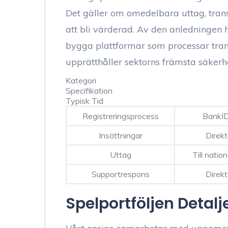
Det gäller om omedelbara uttag, trans
att bli värderad. Av den anledningen ha
bygga plattformar som processar tra
upprätthåller sektorns främsta säkerh
Kategori
Specifikation
Typisk Tid
Registreringsprocess
BankID
Insättningar
Direkt
Uttag
Till natio
Supportrespons
Direkt
Spelportföljen Detalj