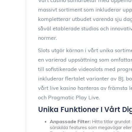
Vårt casino samarbetar med uppemot 
massivt sortiment som inkluderar uppå
kompletterar utbudet varenda sju dag
såväl etablerade studios och innovat
normer.
Slots utgör kärnan i vårt unika sortime
en varierad uppsättning som omfattar
till sofistikerade videoslots med prog
inkluderar flertalet varianter av BJ, 
vårt live kasino hanteras av främsta
och Pragmatic Play Live.
Unika Funktioner I Vårt Di
Anpassade Filter:
Hitta titlar grundat
särskilda features som megavägar elle