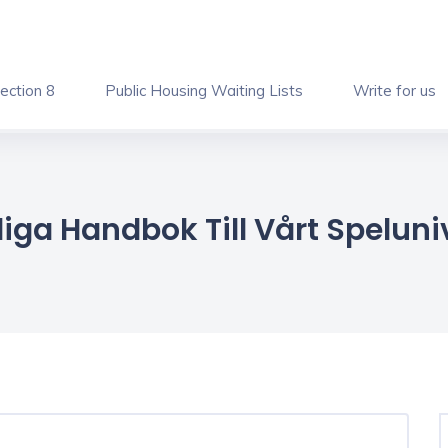
ection 8
Public Housing Waiting Lists
Write for us
diga Handbok Till Vårt Spelu