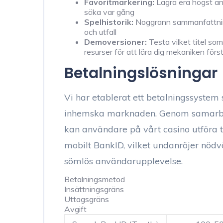
Favoritmarkering:
Lagra era högst an
söka var gång
Spelhistorik:
Noggrann sammanfattning
och utfall
Demoversioner:
Testa vilket titel so
resurser för att lära dig mekaniken förs
Betalningslösningar
Vi har etablerat ett betalningssystem
inhemska marknaden. Genom samarbete
kan användare på vårt casino utföra t
mobilt BankID, vilket undanröjer nödv
sömlös användarupplevelse.
Betalningsmetod
Insättningsgräns
Uttagsgräns
Avgift