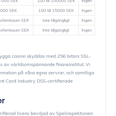
 000 SEK
100 till 100000 SEK
Ingen
 000 SEK
100 till 15000 SEK
Ingen
jugofemtusen SEK
Icke tillgängligt
Ingen
jugofemtusen SEK
Inte tillgängligt
Ingen
rygga casino skyddas med 256 bitars SSL-
s av världsomspännande finansinstitut. Vi
ormation på våra egna servrar, och samtliga
t Card Industry DSS-certifierade
er
rifierad licens beviljad av Spelinspektionen