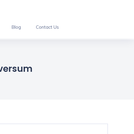
Blog
Contact Us
niversum