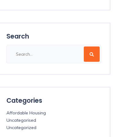
Search
Categories
Affordable Housing
Uncategorised
Uncategorized