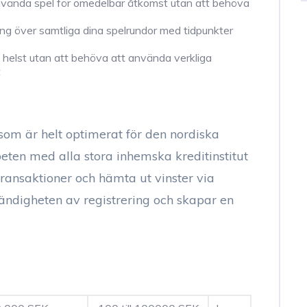
vända spel för omedelbar åtkomst utan att behöva
 över samtliga dina spelrundor med tidpunkter
m helst utan att behöva att använda verkliga
t
 som är helt optimerat för den nordiska
n med alla stora inhemska kreditinstitut
ransaktioner och hämta ut vinster via
ändigheten av registrering och skapar en