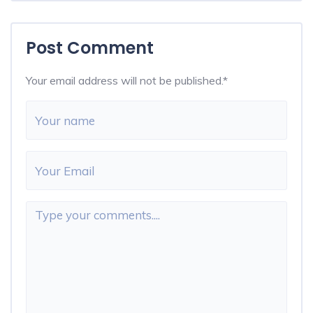
Post Comment
Your email address will not be published.
*