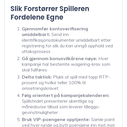
Slik Forstørrer Spilleren
Fordelene Egne
Gjennomfør kontoverifisering
umiddelbart:
Send inn
identifikasjonsdokumenter umiddelbart etter
registrering for slik du kan unngå opphold ved
uttaksprosess
Gå gjennom bonusvilkårene nøye:
Hver
kampanje har bestemte wagering-krav som
skal fullføres
Delta taktisk:
Plukk ut spill med topp RTP-
prosent og hvilke teller 100% til
omsetningskravet
Følg orientert på kampanjekalenderen:
Spillstedet presenterer ukentlige og
månedsvise tilbud som leverer tilleggs-
gevinstmuligheter
Bruk VIP-poengene opptjente:
Samle point
ved hver runde og bytt poengene inn mot mot