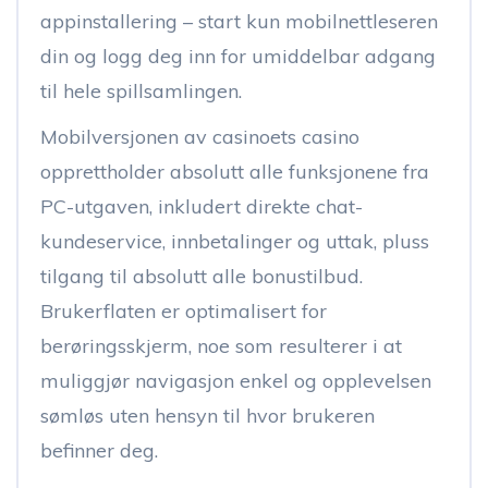
appinstallering – start kun mobilnettleseren
din og logg deg inn for umiddelbar adgang
til hele spillsamlingen.
Mobilversjonen av casinoets casino
opprettholder absolutt alle funksjonene fra
PC-utgaven, inkludert direkte chat-
kundeservice, innbetalinger og uttak, pluss
tilgang til absolutt alle bonustilbud.
Brukerflaten er optimalisert for
berøringsskjerm, noe som resulterer i at
muliggjør navigasjon enkel og opplevelsen
sømløs uten hensyn til hvor brukeren
befinner deg.