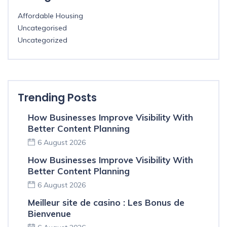
Affordable Housing
Uncategorised
Uncategorized
Trending Posts
How Businesses Improve Visibility With
Better Content Planning
6 August 2026
How Businesses Improve Visibility With
Better Content Planning
6 August 2026
Meilleur site de casino : Les Bonus de
Bienvenue