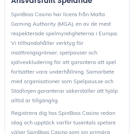
Ansvarsfullt Spelande
SpinBoss Casino har licens från Malta
Gaming Authority (MGA), en av de mest
respekterade spelmyndigheterna i Europa.
Vi tillhandahåller verktyg för
insättningsgränser, spelpauser och
självexkludering för att garantera att spel
fortsätter vara underhållning. Samarbete
med organisationer som Spelpaus.se och
Stödlinjen garanterar säkerställer att hjälp
alltid är tillgänglig.
Registrera dig hos SpinBoss Casino redan
idag och upptäck varför tusentals spelare
väljer SpinBoss Casino som sin primära