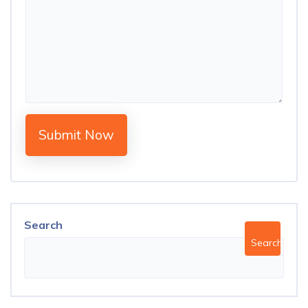
Submit Now
Search
Search