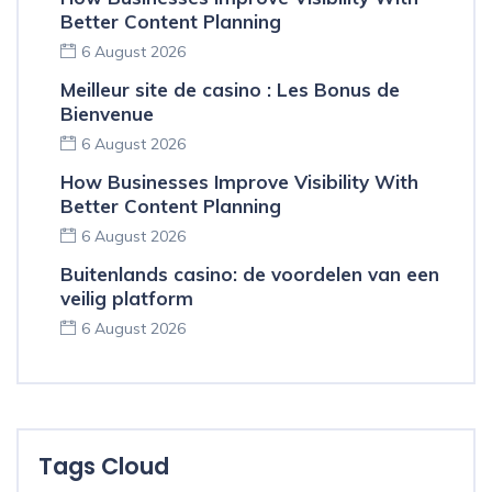
Better Content Planning
6 August 2026
Meilleur site de casino : Les Bonus de
Bienvenue
6 August 2026
How Businesses Improve Visibility With
Better Content Planning
6 August 2026
Buitenlands casino: de voordelen van een
veilig platform
6 August 2026
Tags Cloud