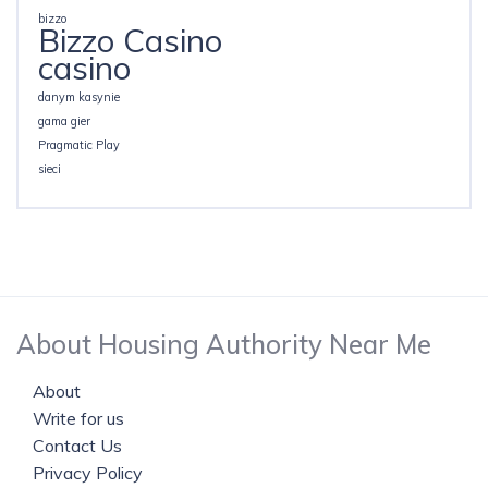
bizzo
Bizzo Casino
casino
danym kasynie
gama gier
Pragmatic Play
sieci
About Housing Authority Near Me
About
Write for us
Contact Us
Privacy Policy