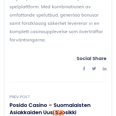
spelplattform. Med kombinationen av
omfattande spelutbud, generösa bonusar
samt förstklassig säkerhet levererar vi en
komplett casinoupplevelse som överträffar
förväntningarna.
Social Share
PREV POST
Posido Casino – Suomalaisten
Asiakkaiden Uusi Suosikki