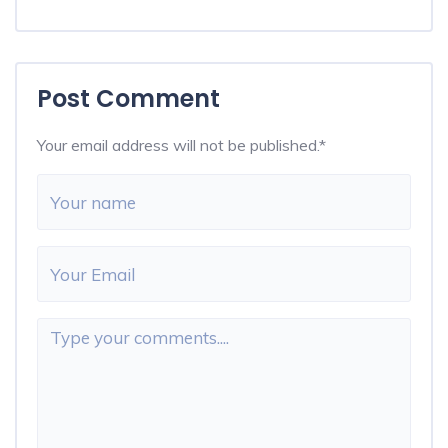
Post Comment
Your email address will not be published.
*