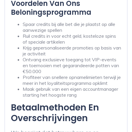
Voordelen Van Ons
Beloningsprogramma
Spaar credits bij alle bet die je plaatst op alle
aanwezige spellen
Ruil credits in voor echt geld, kosteloze spins
of speciale artikelen
Krijg gepersonaliseerde promoties op basis van
je activiteit
Ontvang exclusieve toegang tot VIP-events
en toernooien met gegarandeerde potten van
€50.000
Profiteer van snellere opnamelimieten terwijl je
meer in het loyaliteitsprogramma opklimt
Maak gebruik van een eigen accountmanager
starting het hoogste rang
Betaalmethoden En
Overschrijvingen