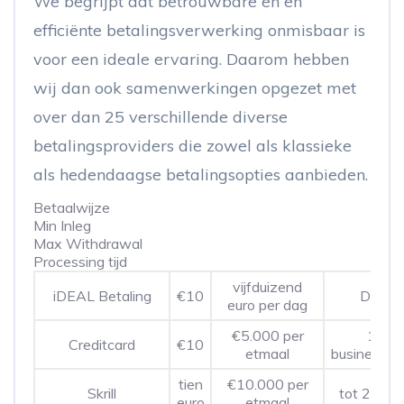
We begrijpt dat betrouwbare en en
efficiënte betalingsverwerking onmisbaar is
voor een ideale ervaring. Daarom hebben
wij dan ook samenwerkingen opgezet met
over dan 25 verschillende diverse
betalingsproviders die zowel als klassieke
als hedendaagse betalingsopties aanbieden.
Betaalwijze
Min Inleg
Max Withdrawal
Processing tijd
vijfduizend
iDEAL Betaling
€10
Direct
euro per dag
€5.000 per
1-3
Creditcard
€10
etmaal
businessd
tien
€10.000 per
Skrill
tot 24 ho
euro
etmaal