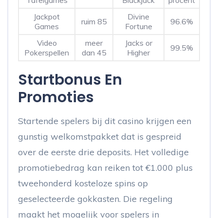
Tafelgames
Blackjack
procent
Jackpot
Divine
ruim 85
96.6%
Games
Fortune
Video
meer
Jacks or
99.5%
Pokerspellen
dan 45
Higher
Startbonus En
Promoties
Startende spelers bij dit casino krijgen een
gunstig welkomstpakket dat is gespreid
over de eerste drie deposits. Het volledige
promotiebedrag kan reiken tot €1.000 plus
tweehonderd kosteloze spins op
geselecteerde gokkasten. Die regeling
maakt het mogelijk voor spelers in