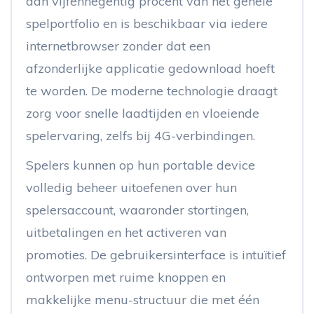
dan vijfennegentig procent van het gehele
spelportfolio en is beschikbaar via iedere
internetbrowser zonder dat een
afzonderlijke applicatie gedownload hoeft
te worden. De moderne technologie draagt
zorg voor snelle laadtijden en vloeiende
spelervaring, zelfs bij 4G-verbindingen.
Spelers kunnen op hun portable device
volledig beheer uitoefenen over hun
spelersaccount, waaronder stortingen,
uitbetalingen en het activeren van
promoties. De gebruikersinterface is intuïtief
ontworpen met ruime knoppen en
makkelijke menu-structuur die met één