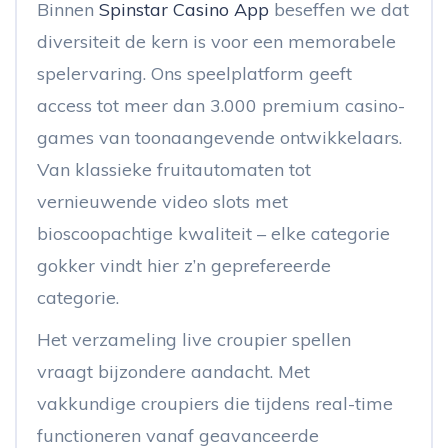
Binnen
Spinstar Casino App
beseffen we dat
diversiteit de kern is voor een memorabele
spelervaring. Ons speelplatform geeft
access tot meer dan 3.000 premium casino-
games van toonaangevende ontwikkelaars.
Van klassieke fruitautomaten tot
vernieuwende video slots met
bioscoopachtige kwaliteit – elke categorie
gokker vindt hier z’n geprefereerde
categorie.
Het verzameling live croupier spellen
vraagt bijzondere aandacht. Met
vakkundige croupiers die tijdens real-time
functioneren vanaf geavanceerde