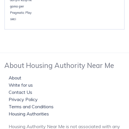
danym kasynie
gama gier
Pragmatic Play
sieci
About Housing Authority Near Me
About
Write for us
Contact Us
Privacy Policy
Terms and Conditions
Housing Authorities
Housing Authority Near Me is not associated with any