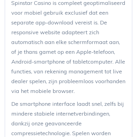
Spinstar Casino is compleet geoptimaliseerd
voor mobiel gebruik exclusief dat een
separate app-download vereist is. De
responsive website adapteert zich
automatisch aan elke schermformaat aan,
of je thans gamet op een Apple-telefoon,
Android-smartphone of tabletcomputer. Alle
functies, van rekening management tot live
dealer spelen, zijn probleemloos voorhanden
via het mobiele browser.
De smartphone interface laadt snel, zelfs bij
mindere stabiele internetverbindingen,
dankzij onze geavanceerde
compressietechnologie. Spelen worden