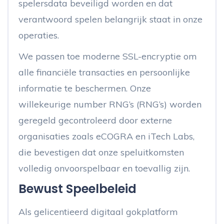
spelersdata beveiligd worden en dat
verantwoord spelen belangrijk staat in onze
operaties.
We passen toe moderne SSL-encryptie om
alle financiële transacties en persoonlijke
informatie te beschermen. Onze
willekeurige number RNG’s (RNG’s) worden
geregeld gecontroleerd door externe
organisaties zoals eCOGRA en iTech Labs,
die bevestigen dat onze speluitkomsten
volledig onvoorspelbaar en toevallig zijn.
Bewust Speelbeleid
Als gelicentieerd digitaal gokplatform