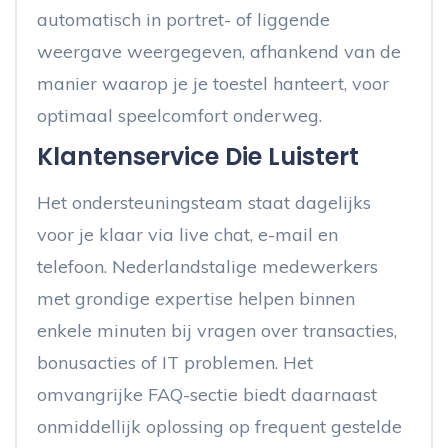
automatisch in portret- of liggende
weergave weergegeven, afhankend van de
manier waarop je je toestel hanteert, voor
optimaal speelcomfort onderweg.
Klantenservice Die Luistert
Het ondersteuningsteam staat dagelijks
voor je klaar via live chat, e-mail en
telefoon. Nederlandstalige medewerkers
met grondige expertise helpen binnen
enkele minuten bij vragen over transacties,
bonusacties of IT problemen. Het
omvangrijke FAQ-sectie biedt daarnaast
onmiddellijk oplossing op frequent gestelde