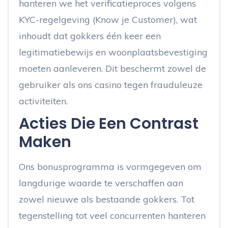
hanteren we het verificatieproces volgens
KYC-regelgeving (Know je Customer), wat
inhoudt dat gokkers één keer een
legitimatiebewijs en woonplaatsbevestiging
moeten aanleveren. Dit beschermt zowel de
gebruiker als ons casino tegen frauduleuze
activiteiten.
Acties Die Een Contrast
Maken
Ons bonusprogramma is vormgegeven om
langdurige waarde te verschaffen aan
zowel nieuwe als bestaande gokkers. Tot
tegenstelling tot veel concurrenten hanteren