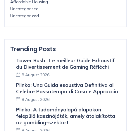
Affordable Housing
Uncategorised
Uncategorized
Trending Posts
Tower Rush : Le meilleur Guide Exhaustif
du Divertissement de Gaming Réfléchi
8 August 2026
Plinko: Una Guida esaustiva Definitiva al
Celebre Passatempo di Caso e Approccio
8 August 2026
Plinko: A tudományalapú alapokon
felépülő kaszinójáték, amely átalakította
az gambling-szektort
8 August 2026