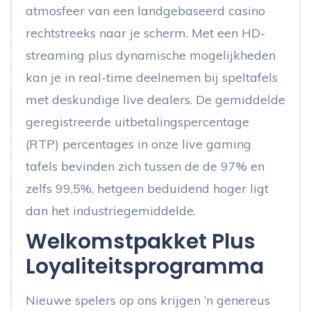
atmosfeer van een landgebaseerd casino
rechtstreeks naar je scherm. Met een HD-
streaming plus dynamische mogelijkheden
kan je in real-time deelnemen bij speltafels
met deskundige live dealers. De gemiddelde
geregistreerde uitbetalingspercentage
(RTP) percentages in onze live gaming
tafels bevinden zich tussen de de 97% en
zelfs 99,5%, hetgeen beduidend hoger ligt
dan het industriegemiddelde.
Welkomstpakket Plus
Loyaliteitsprogramma
Nieuwe spelers op ons krijgen ‘n genereus