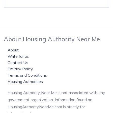
About Housing Authority Near Me
About
Write for us
Contact Us
Privacy Policy
Terms and Conditions
Housing Authorities
Housing Authority Near Me is not associated with any
government organization. Information found on
HousingAuthorityNearMe.com is strictly for