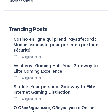
Uncategorized
Trending Posts
Casino en ligne qui prend Paysafecard :
Manuel exhaustif pour parier en parfaite
sécurité
6 August 2026
Winbeast Gaming Hub: Your Gateway to
Elite Gaming Excellence
6 August 2026
Slotlair: Your personal Gateway to Elite
Internet Gaming Distinction
6 August 2026
Ο Ολοκληρωμένος Οδηγός για το Online