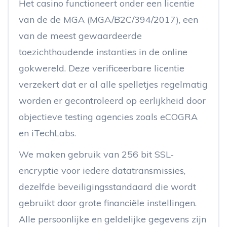
Het casino functioneert onder een licentie
van de de MGA (MGA/B2C/394/2017), een
van de meest gewaardeerde
toezichthoudende instanties in de online
gokwereld. Deze verificeerbare licentie
verzekert dat er al alle spelletjes regelmatig
worden er gecontroleerd op eerlijkheid door
objectieve testing agencies zoals eCOGRA
en iTechLabs.
We maken gebruik van 256 bit SSL-
encryptie voor iedere datatransmissies,
dezelfde beveiligingsstandaard die wordt
gebruikt door grote financiële instellingen.
Alle persoonlijke en geldelijke gegevens zijn