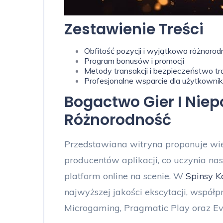
Zestawienie Treści
Obfitość pozycji i wyjątkowa różnorod
Program bonusów i promocji
Metody transakcji i bezpieczeństwo tr
Profesjonalne wsparcie dla użytkowni
Bogactwo Gier I Nie
Różnorodność
Przedstawiana witryna proponuje wię
producentów aplikacji, co uczynia 
platform online na scenie. W
Spinsy K
najwyższej jakości ekscytacji, współ
Microgaming, Pragmatic Play oraz Ev