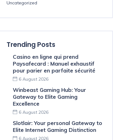
Uncategorized
Trending Posts
Casino en ligne qui prend
Paysafecard : Manuel exhaustif
pour parier en parfaite sécurité
6 August 2026
Winbeast Gaming Hub: Your
Gateway to Elite Gaming
Excellence
6 August 2026
Slotlair: Your personal Gateway to
Elite Internet Gaming Distinction
6 August 2026