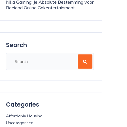
Nika Gaming: Je Absolute Bestemming voor
Boeiend Online Gokentertainment
Search
Categories
Affordable Housing
Uncategorised