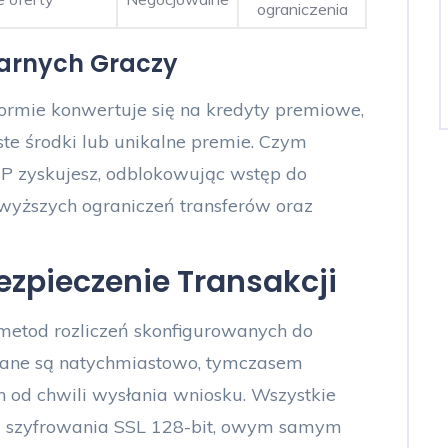
ograniczenia
arnych Graczy
rmie konwertuje się na kredyty premiowe,
te środki lub unikalne premie. Czym
IP zyskujesz, odblokowując wstęp do
yższych ograniczeń transferów oraz
bezpieczenie Transakcji
metod rozliczeń skonfigurowanych do
zane są natychmiastowo, tymczasem
h od chwili wysłania wniosku. Wszystkie
m szyfrowania SSL 128-bit, owym samym