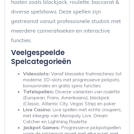
hosten zoals blackjack, roulette, baccarat &
diverse spelshows. Deze spellen zijn
gestreamd vanuit professionele studio’s met
meerdere camerahoeken en interactive
functies.
Veelgespeelde
Spelcategorieën
Videoslots:
Vanaf klassieke fruitmachines tot
moderne 3D-slots met progressieve jackpots,
bonusrondes en gratis spins functies
Tafelspellen:
Diverse varianten van roulette
(European, Frans, Amerikaans), blackjack
(Classic, Atlantic City, Vegas Strip) en poker
Live Casino:
Live spellen met echte croupiers,
met inbegrip van Monopoly Live, Dream
Catcher en Lightning Roulette
Jackpot Games:
Progressieve jackpotspellen
waar de prijzenpot groeit met elke inzet, met