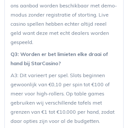
ons aanbod worden beschikbaar met demo-
modus zonder registratie of storting. Live
casino spellen hebben echter altijd reeel
geld want deze met echt dealers worden
gespeeld.
Q3: Worden er bet limieten elke draai of
hand bij StarCasino?
A3: Dit varieert per spel. Slots beginnen
gewoonlijk van €0,10 per spin tot €100 of
meer voor high-rollers. Op table games
gebruiken wij verschillende tafels met
grenzen van €1 tot €10.000 per hand, zodat
daar opties zijn voor al de budgetten.