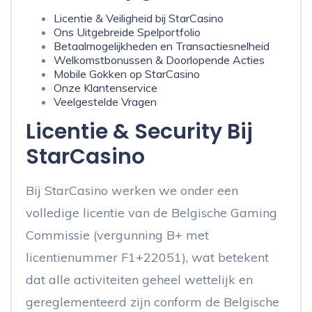
Licentie & Veiligheid bij StarCasino
Ons Uitgebreide Spelportfolio
Betaalmogelijkheden en Transactiesnelheid
Welkomstbonussen & Doorlopende Acties
Mobile Gokken op StarCasino
Onze Klantenservice
Veelgestelde Vragen
Licentie & Security Bij
StarCasino
Bij StarCasino werken we onder een
volledige licentie van de Belgische Gaming
Commissie (vergunning B+ met
licentienummer F1+22051), wat betekent
dat alle activiteiten geheel wettelijk en
gereglementeerd zijn conform de Belgische