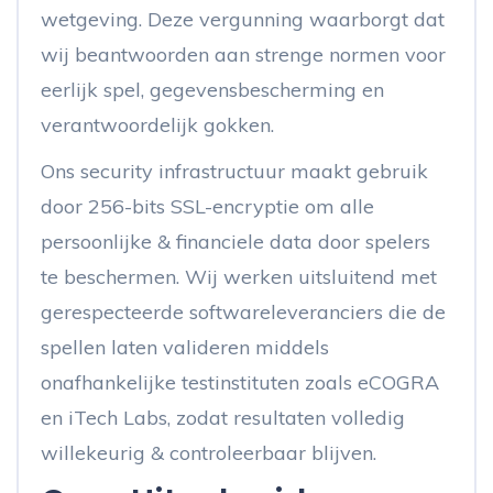
wetgeving. Deze vergunning waarborgt dat
wij beantwoorden aan strenge normen voor
eerlijk spel, gegevensbescherming en
verantwoordelijk gokken.
Ons security infrastructuur maakt gebruik
door 256-bits SSL-encryptie om alle
persoonlijke & financiele data door spelers
te beschermen. Wij werken uitsluitend met
gerespecteerde softwareleveranciers die de
spellen laten valideren middels
onafhankelijke testinstituten zoals eCOGRA
en iTech Labs, zodat resultaten volledig
willekeurig & controleerbaar blijven.