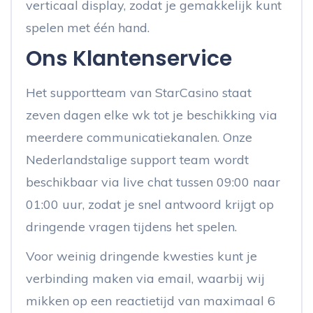
verticaal display, zodat je gemakkelijk kunt
spelen met één hand.
Ons Klantenservice
Het supportteam van StarCasino staat
zeven dagen elke wk tot je beschikking via
meerdere communicatiekanalen. Onze
Nederlandstalige support team wordt
beschikbaar via live chat tussen 09:00 naar
01:00 uur, zodat je snel antwoord krijgt op
dringende vragen tijdens het spelen.
Voor weinig dringende kwesties kunt je
verbinding maken via email, waarbij wij
mikken op een reactietijd van maximaal 6