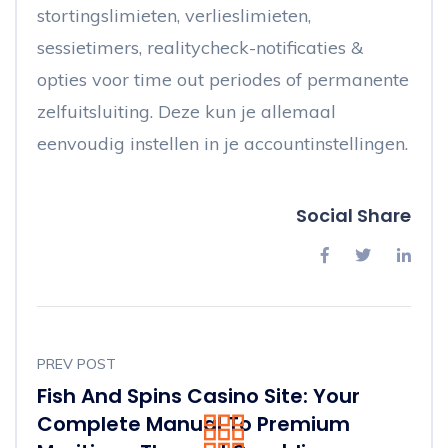
stortingslimieten, verlieslimieten,
sessietimers, realitycheck-notificaties &
opties voor time out periodes of permanente
zelfuitsluiting. Deze kun je allemaal
eenvoudig instellen in je accountinstellingen.
Social Share
PREV POST
Fish And Spins Casino Site: Your
Complete Manual To Premium