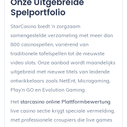
Onze Uitgebreide
Spelportfolio
StarCasino biedt ‘n zorgzaam
samengestelde verzameling met meer dan
800 casinospellen, variërend van
traditionele tafelspellen tot de nieuwste
video slots. Onze aanbod wordt maandelijks
uitgebreid met nieuwe titels van leidende
ontwikkelaars zoals NetEnt, Microgaming,
Play’n GO en Evolution Gaming.
Het
starcasino online Plattformbewertung
live casino sectie krijgt speciale vermelding,
met professionele croupiers die live games