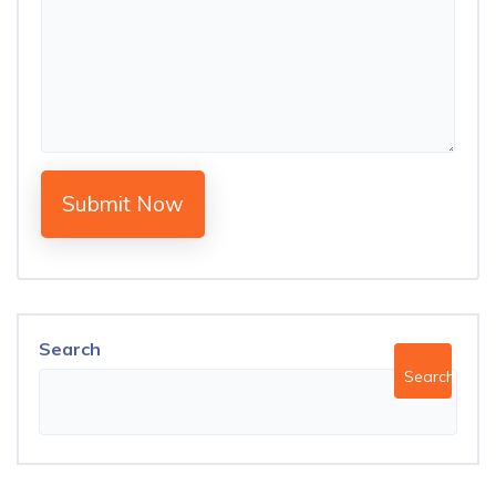
Submit Now
Search
Search