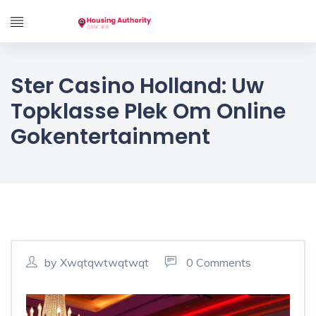
Ster Casino Holland: Uw
Topklasse Plek Om Online
Gokentertainment
by Xwqtqwtwqtwqt
0 Comments