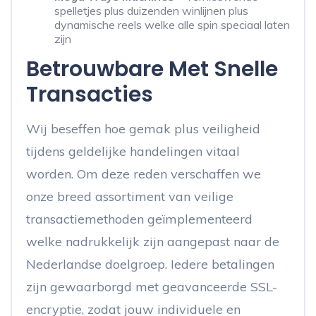
spelletjes plus duizenden winlijnen plus
dynamische reels welke alle spin speciaal laten
zijn
Betrouwbare Met Snelle
Transacties
Wij beseffen hoe gemak plus veiligheid
tijdens geldelijke handelingen vitaal
worden. Om deze reden verschaffen we
onze breed assortiment van veilige
transactiemethoden geïmplementeerd
welke nadrukkelijk zijn aangepast naar de
Nederlandse doelgroep. Iedere betalingen
zijn gewaarborgd met geavanceerde SSL-
encryptie, zodat jouw individuele en