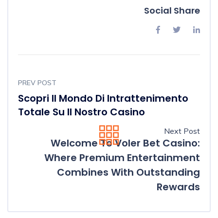
Social Share
PREV POST
Scopri Il Mondo Di Intrattenimento
Totale Su Il Nostro Casino
Next Post
Welcome To Voler Bet Casino:
Where Premium Entertainment
Combines With Outstanding
Rewards