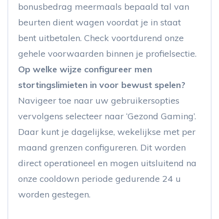
bonusbedrag meermaals bepaald tal van
beurten dient wagen voordat je in staat
bent uitbetalen. Check voortdurend onze
gehele voorwaarden binnen je profielsectie.
Op welke wijze configureer men
stortingslimieten in voor bewust spelen?
Navigeer toe naar uw gebruikersopties
vervolgens selecteer naar ‘Gezond Gaming’.
Daar kunt je dagelijkse, wekelijkse met per
maand grenzen configureren. Dit worden
direct operationeel en mogen uitsluitend na
onze cooldown periode gedurende 24 u
worden gestegen.