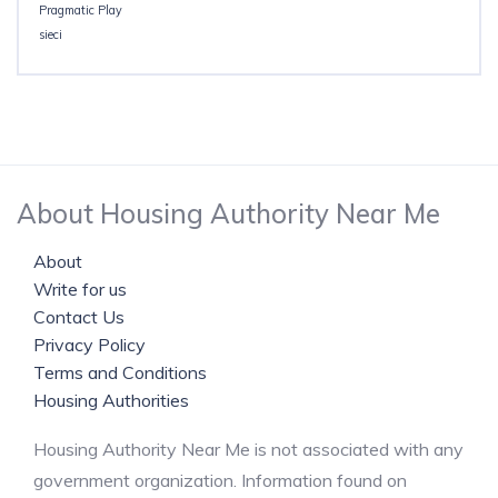
Pragmatic Play
sieci
About Housing Authority Near Me
About
Write for us
Contact Us
Privacy Policy
Terms and Conditions
Housing Authorities
Housing Authority Near Me is not associated with any
government organization. Information found on