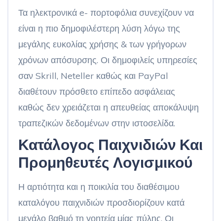
Τα ηλεκτρονικά e- πορτοφόλια συνεχίζουν να
είναι η πιο δημοφιλέστερη λύση λόγω της
μεγάλης ευκολίας χρήσης & των γρήγορων
χρόνων απόσυρσης. Οι δημοφιλείς υπηρεσίες
σαν Skrill, Neteller καθώς και PayPal
διαθέτουν πρόσθετο επίπεδο ασφάλειας
καθώς δεν χρειάζεται η απευθείας αποκάλυψη
τραπεζικών δεδομένων στην ιστοσελίδα.
Κατάλογος Παιχνιδιών Και
Προμηθευτές Λογισμικού
Η αρτιότητα και η ποικιλία του διαθέσιμου
καταλόγου παιχνιδιών προσδιορίζουν κατά
μεγάλο βαθμό τη γοητεία μίας πύλης. Οι