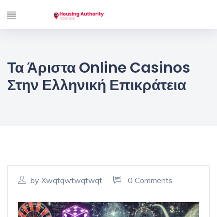
Τα Άριστα Online Casinos
Στην Ελληνική Επικράτεια
by Xwqtqwtwqtwqt
0 Comments