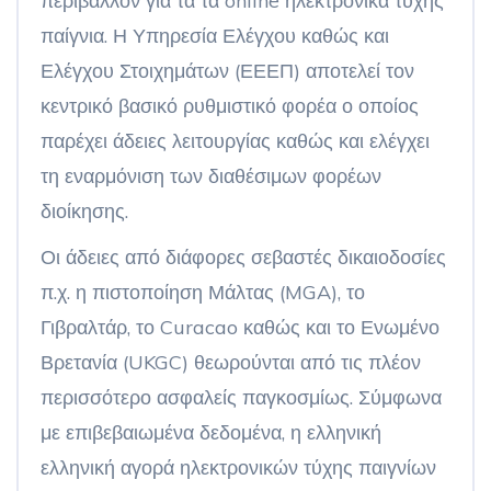
περιβάλλον για τα τα online ηλεκτρονικά τύχης
παίγνια. Η Υπηρεσία Ελέγχου καθώς και
Ελέγχου Στοιχημάτων (ΕΕΕΠ) αποτελεί τον
κεντρικό βασικό ρυθμιστικό φορέα ο οποίος
παρέχει άδειες λειτουργίας καθώς και ελέγχει
τη εναρμόνιση των διαθέσιμων φορέων
διοίκησης.
Οι άδειες από διάφορες σεβαστές δικαιοδοσίες
π.χ. η πιστοποίηση Μάλτας (MGA), το
Γιβραλτάρ, το Curacao καθώς και το Ενωμένο
Βρετανία (UKGC) θεωρούνται από τις πλέον
περισσότερο ασφαλείς παγκοσμίως. Σύμφωνα
με επιβεβαιωμένα δεδομένα, η ελληνική
ελληνική αγορά ηλεκτρονικών τύχης παιγνίων