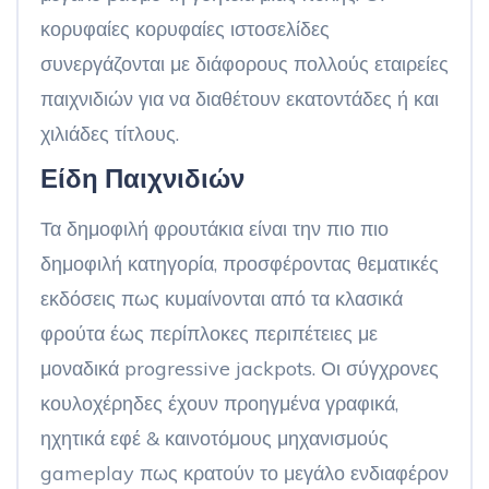
κορυφαίες κορυφαίες ιστοσελίδες
συνεργάζονται με διάφορους πολλούς εταιρείες
παιχνιδιών για να διαθέτουν εκατοντάδες ή και
χιλιάδες τίτλους.
Είδη Παιχνιδιών
Τα δημοφιλή φρουτάκια είναι την πιο πιο
δημοφιλή κατηγορία, προσφέροντας θεματικές
εκδόσεις πως κυμαίνονται από τα κλασικά
φρούτα έως περίπλοκες περιπέτειες με
μοναδικά progressive jackpots. Οι σύγχρονες
κουλοχέρηδες έχουν προηγμένα γραφικά,
ηχητικά εφέ & καινοτόμους μηχανισμούς
gameplay πως κρατούν το μεγάλο ενδιαφέρον