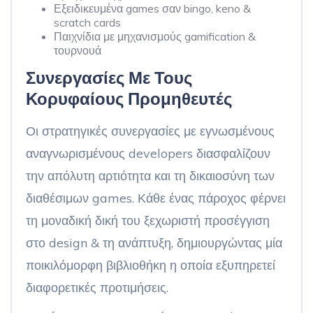
Εξειδικευμένα games σαν bingo, keno &
scratch cards
Παιχνίδια με μηχανισμούς gamification &
τουρνουά
Συνεργασίες Με Τους
Κορυφαίους Προμηθευτές
Οι στρατηγικές συνεργασίες με εγνωσμένους
αναγνωρισμένους developers διασφαλίζουν
την απόλυτη αρτιότητα και τη δικαιοσύνη των
διαθέσιμων games. Κάθε ένας πάροχος φέρνει
τη μοναδική δική του ξεχωριστή προσέγγιση
στο design & τη ανάπτυξη, δημιουργώντας μία
ποικιλόμορφη βιβλιοθήκη η οποία εξυπηρετεί
διαφορετικές προτιμήσεις.