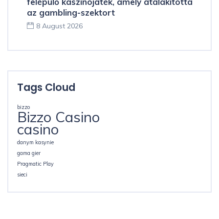
felépülő kaszinójáték, amely átalakította
az gambling-szektort
8 August 2026
Tags Cloud
bizzo
Bizzo Casino
casino
danym kasynie
gama gier
Pragmatic Play
sieci