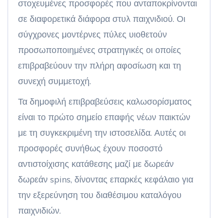
στοχευμένες προσφορές που ανταποκρίνονται
σε διαφορετικά διάφορα στυλ παιχνιδιού. Οι
σύγχρονες μοντέρνες πύλες υιοθετούν
προσωποποιημένες στρατηγικές οι οποίες
επιβραβεύουν την πλήρη αφοσίωση και τη
συνεχή συμμετοχή.
Τα δημοφιλή επιβραβεύσεις καλωσορίσματος
είναι το πρώτο σημείο επαφής νέων παικτών
με τη συγκεκριμένη την ιστοσελίδα. Αυτές οι
προσφορές συνήθως έχουν ποσοστό
αντιστοίχισης κατάθεσης μαζί με δωρεάν
δωρεάν spins, δίνοντας επαρκές κεφάλαιο για
την εξερεύνηση του διαθέσιμου καταλόγου
παιχνιδιών.