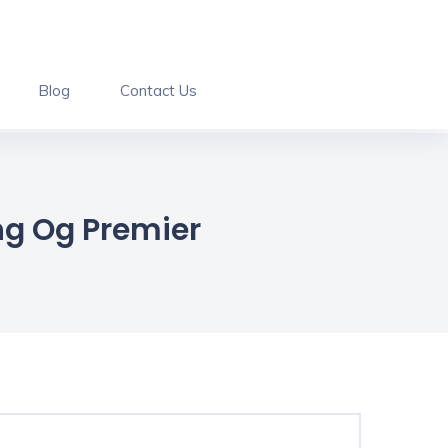
Blog
Contact Us
ing Og Premier