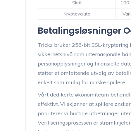
Skrill
100
Kryptovaluta
Vari
Betalingsløsninger 
Trickz bruker 256-bit SSL-kryptering 
sikkerhetsnivå som internasjonale bank
personopplysninger og finansielle data
støtter et omfattende utvalg av betal
enkelt som mulig for norske spillere.
Vårt dedikerte økonomiteam behandler
effektivt. Vi skjønner at spillere ønske
prioriterer vi hurtige utbetalinger ute
Verifiseringsprosessen er strømlinjef