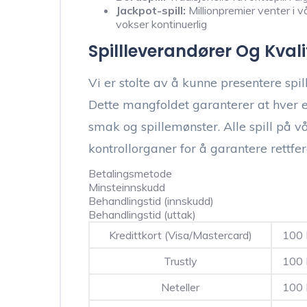
Jackpot-spill:
Millionpremier venter i 
vokser kontinuerlig
Spillleverandører Og Kvali
Vi er stolte av å kunne presentere spil
Dette mangfoldet garanterer at hver e
smak og spillemønster. Alle spill på v
kontrollorganer for å garantere rettferd
Betalingsmetode
Minsteinnskudd
Behandlingstid (innskudd)
Behandlingstid (uttak)
Kredittkort (Visa/Mastercard)
100
Trustly
100
Neteller
100