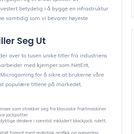
nvestert betydelig i å bygge en infrastruktur
ne samtidig som vi bevarer høyeste
ller Seg Ut
er over to tusen unike titler fra industriens
amarbeider med kjemper som NetEnt,
Microgaming for å sikre at brukerne våre
est populære titlene på markedet.
maer som strekker seg fra klassiske fruktmaskiner
ve jackpotter
ktige dealere i sanntid, inkludert blackjack, rulett,
digitalt format med realistisk grafikk og gameplay