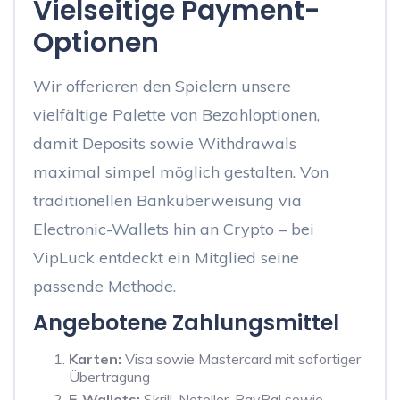
Vielseitige Payment-
Optionen
Wir offerieren den Spielern unsere
vielfältige Palette von Bezahloptionen,
damit Deposits sowie Withdrawals
maximal simpel möglich gestalten. Von
traditionellen Banküberweisung via
Electronic-Wallets hin an Crypto – bei
VipLuck entdeckt ein Mitglied seine
passende Methode.
Angebotene Zahlungsmittel
Karten:
Visa sowie Mastercard mit sofortiger
Übertragung
E-Wallets:
Skrill, Neteller, PayPal sowie