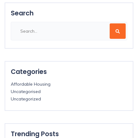
Search
Categories
Affordable Housing
Uncategorised
Uncategorized
Trending Posts