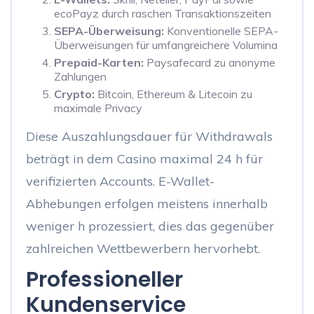
ecoPayz durch raschen Transaktionszeiten
SEPA-Überweisung:
Konventionelle SEPA-
Überweisungen für umfangreichere Volumina
Prepaid-Karten:
Paysafecard zu anonyme
Zahlungen
Crypto:
Bitcoin, Ethereum & Litecoin zu
maximale Privacy
Diese Auszahlungsdauer für Withdrawals
beträgt in dem Casino maximal 24 h für
verifizierten Accounts. E-Wallet-
Abhebungen erfolgen meistens innerhalb
weniger h prozessiert, dies das gegenüber
zahlreichen Wettbewerbern hervorhebt.
Professioneller
Kundenservice