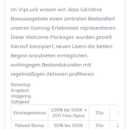
Im VipLuck wissen wir, dass lukrative
Bonusangebote einen zentralen Bestandteil
unseres Gaming-Erlebnisses repräsentieren.
Diese Welcome-Packages wurden gezielt
hierauf konzipiert, neuen Usern die besten
Beginn anzubieten ermöglichen,
wohingegen Bestandskunden mit
regelmäßigen Aktionen profitieren.
Bonustyp
Angebot
Wagering
Gültigkeit
100% bis 500€ +
Einsteigerbonus
35x
30 T
200 Free-Spins
Reload-Bonus
50% bis 300€
30x
21 D