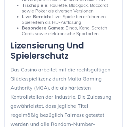
Tischspiele:
Roulette, Blackjack, Baccarat
sowie Poker als diversen Versionen
Live-Bereich:
Live-Spiele bei erfahrenen
Spielleitern als HD-Auflösung
Besondere Games:
Bingo, Keno, Scratch
Cards sowie elektronische Sportarten
Lizensierung Und
Spielerschutz
Das Casino arbeitet mit die rechtsgültigen
Glücksspiellizenz durch Malta Gaming
Authority (MGA), die als härtesten
Kontrollstellen der Industrie. Die Zulassung
gewährleistet, dass jegliche Titel
regelmäßig bezüglich Fairness getestet
werden und alle Random-Number-