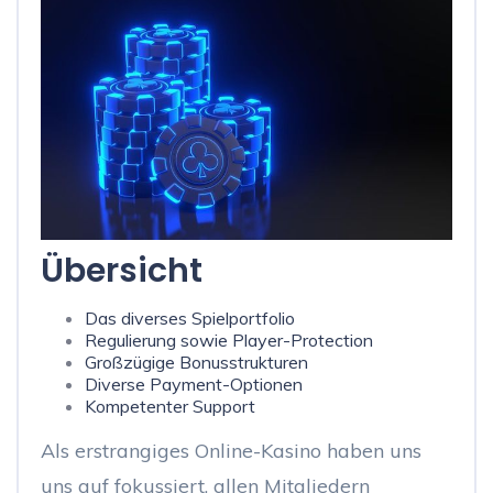
Übersicht
Das diverses Spielportfolio
Regulierung sowie Player-Protection
Großzügige Bonusstrukturen
Diverse Payment-Optionen
Kompetenter Support
Als erstrangiges Online-Kasino haben uns
uns auf fokussiert, allen Mitgliedern