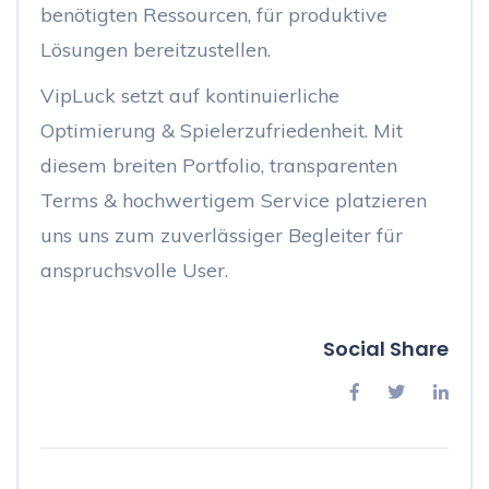
benötigten Ressourcen, für produktive
Lösungen bereitzustellen.
VipLuck setzt auf kontinuierliche
Optimierung & Spielerzufriedenheit. Mit
diesem breiten Portfolio, transparenten
Terms & hochwertigem Service platzieren
uns uns zum zuverlässiger Begleiter für
anspruchsvolle User.
Social Share