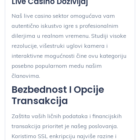
Live Casino Doživljaj
Naš live casino sektor omogućava vam
autentično iskustvo igre s profesionalnim
dilerjima u realnom vremenu. Studiji visoke
rezolucije, višestruki uglovi kamera i
interaktivne mogućnosti čine ovu kategoriju
posebno popularnom medu našim
članovima.
Bezbednost I Opcije
Transakcija
Zaštita vaših ličnih podataka i financijskih
transakcija prioritet je našeg poslovanja.
Koristimo SSL enkripciju najviše razine i