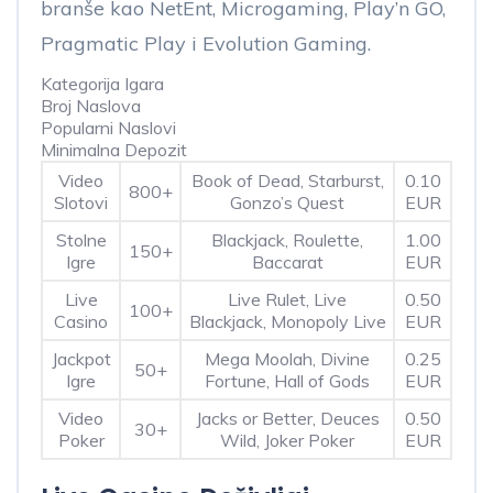
branše kao NetEnt, Microgaming, Play’n GO,
Pragmatic Play i Evolution Gaming.
Kategorija Igara
Broj Naslova
Popularni Naslovi
Minimalna Depozit
Video
Book of Dead, Starburst,
0.10
800+
Slotovi
Gonzo’s Quest
EUR
Stolne
Blackjack, Roulette,
1.00
150+
Igre
Baccarat
EUR
Live
Live Rulet, Live
0.50
100+
Casino
Blackjack, Monopoly Live
EUR
Jackpot
Mega Moolah, Divine
0.25
50+
Igre
Fortune, Hall of Gods
EUR
Video
Jacks or Better, Deuces
0.50
30+
Poker
Wild, Joker Poker
EUR