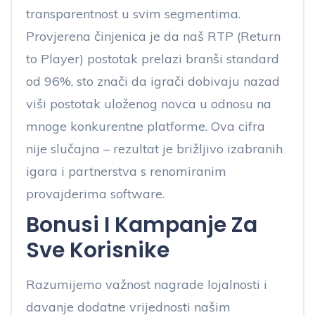
transparentnost u svim segmentima.
Provjerena činjenica je da naš RTP (Return
to Player) postotak prelazi branši standard
od 96%, sto znači da igrači dobivaju nazad
viši postotak uloženog novca u odnosu na
mnoge konkurentne platforme. Ova cifra
nije slučajna – rezultat je brižljivo izabranih
igara i partnerstva s renomiranim
provajderima software.
Bonusi I Kampanje Za
Sve Korisnike
Razumijemo važnost nagrade lojalnosti i
davanje dodatne vrijednosti našim