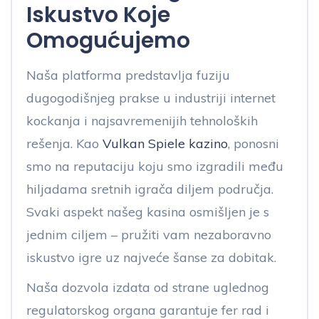
Iskustvo Koje
Omogućujemo
Naša platforma predstavlja fuziju
dugogodišnjeg prakse u industriji internet
kockanja i najsavremenijih tehnoloških
rešenja. Kao
Vulkan Spiele kazino
, ponosni
smo na reputaciju koju smo izgradili među
hiljadama sretnih igrača diljem područja.
Svaki aspekt našeg kasina osmišljen je s
jednim ciljem – pružiti vam nezaboravno
iskustvo igre uz najveće šanse za dobitak.
Naša dozvola izdata od strane uglednog
regulatorskog organa garantuje fer rad i