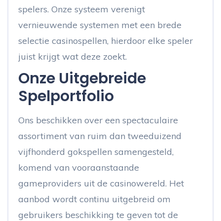
spelers. Onze systeem verenigt
vernieuwende systemen met een brede
selectie casinospellen, hierdoor elke speler
juist krijgt wat deze zoekt.
Onze Uitgebreide
Spelportfolio
Ons beschikken over een spectaculaire
assortiment van ruim dan tweeduizend
vijfhonderd gokspellen samengesteld,
komend van vooraanstaande
gameproviders uit de casinowereld. Het
aanbod wordt continu uitgebreid om
gebruikers beschikking te geven tot de