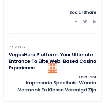
Social Share
PREV POST
VegasHero Platform: Your Ultimate
Entrance To Elite Web-Based Casino
Experience
Next Post
Impresario Speelhuis: Waarin
Vermaak En Klasse Verenigd Zijn