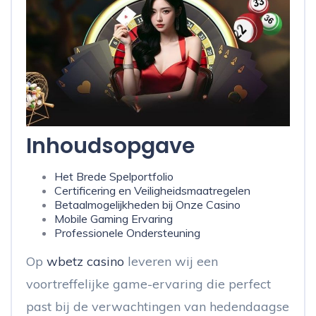
Inhoudsopgave
Het Brede Spelportfolio
Certificering en Veiligheidsmaatregelen
Betaalmogelijkheden bij Onze Casino
Mobile Gaming Ervaring
Professionele Ondersteuning
Op
wbetz casino
leveren wij een
voortreffelijke game-ervaring die perfect
past bij de verwachtingen van hedendaagse