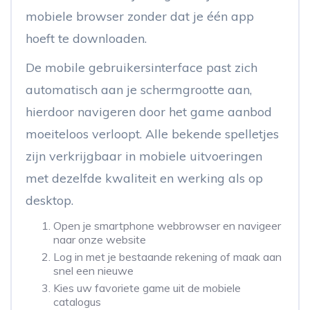
mobiele browser zonder dat je één app
hoeft te downloaden.
De mobile gebruikersinterface past zich
automatisch aan je schermgrootte aan,
hierdoor navigeren door het game aanbod
moeiteloos verloopt. Alle bekende spelletjes
zijn verkrijgbaar in mobiele uitvoeringen
met dezelfde kwaliteit en werking als op
desktop.
Open je smartphone webbrowser en navigeer
naar onze website
Log in met je bestaande rekening of maak aan
snel een nieuwe
Kies uw favoriete game uit de mobiele
catalogus