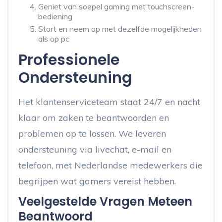
Geniet van soepel gaming met touchscreen-
bediening
Stort en neem op met dezelfde mogelijkheden
als op pc
Professionele
Ondersteuning
Het klantenserviceteam staat 24/7 en nacht
klaar om zaken te beantwoorden en
problemen op te lossen. We leveren
ondersteuning via livechat, e-mail en
telefoon, met Nederlandse medewerkers die
begrijpen wat gamers vereist hebben.
Veelgestelde Vragen Meteen
Beantwoord