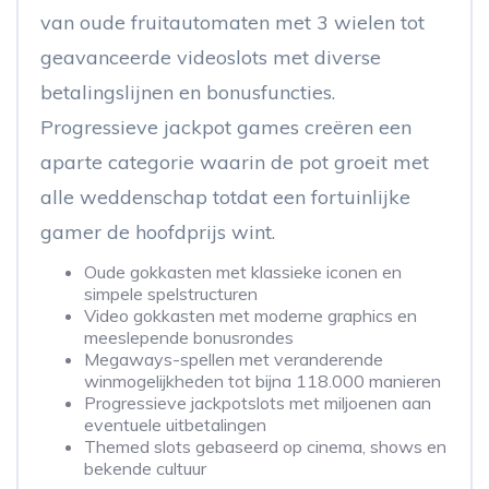
van oude fruitautomaten met 3 wielen tot
geavanceerde videoslots met diverse
betalingslijnen en bonusfuncties.
Progressieve jackpot games creëren een
aparte categorie waarin de pot groeit met
alle weddenschap totdat een fortuinlijke
gamer de hoofdprijs wint.
Oude gokkasten met klassieke iconen en
simpele spelstructuren
Video gokkasten met moderne graphics en
meeslepende bonusrondes
Megaways-spellen met veranderende
winmogelijkheden tot bijna 118.000 manieren
Progressieve jackpotslots met miljoenen aan
eventuele uitbetalingen
Themed slots gebaseerd op cinema, shows en
bekende cultuur