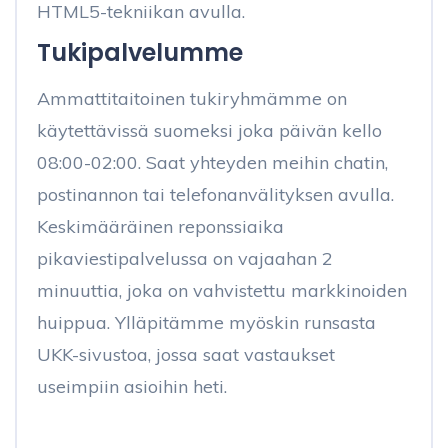
HTML5-tekniikan avulla.
Tukipalvelumme
Ammattitaitoinen tukiryhmämme on
käytettävissä suomeksi joka päivän kello
08:00-02:00. Saat yhteyden meihin chatin,
postinannon tai telefonanvälityksen avulla.
Keskimääräinen reponssiaika
pikaviestipalvelussa on vajaahan 2
minuuttia, joka on vahvistettu markkinoiden
huippua. Ylläpitämme myöskin runsasta
UKK-sivustoa, jossa saat vastaukset
useimpiin asioihin heti.