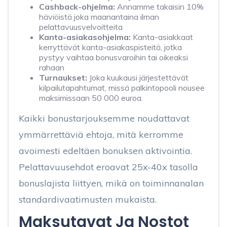
Cashback-ohjelma:
Annamme takaisin 10%
häviöistä joka maanantaina ilman
pelattavuusvelvoitteita
Kanta-asiakasohjelma:
Kanta-asiakkaat
kerryttävät kanta-asiakaspisteitä, jotka
pystyy vaihtaa bonusvaroihin tai oikeaksi
rahaan
Turnaukset:
Joka kuukausi järjestettävät
kilpailutapahtumat, missä palkintopooli nousee
maksimissaan 50 000 euroa.
Kaikki bonustarjouksemme noudattavat
ymmärrettäviä ehtoja, mitä kerromme
avoimesti edeltäen bonuksen aktivointia.
Pelattavuusehdot eroavat 25x-40x tasolla
bonuslajista liittyen, mikä on toiminnanalan
standardivaatimusten mukaista.
Maksutavat Ja Nostot