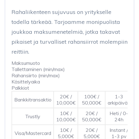
Rahaliikenteen sujuvuus on yritykselle
todella tärkeää. Tarjoamme monipuolista
joukkoa maksumenetelmiä, jotka takavat
pikaiset ja turvalliset rahansiirrot molempiin
reittiin.
Maksumuoto
Tallettaminen (min/max)
Rahansiirto (min/max)
Käsittelyaika
Palkkiot
20€ /
100€ /
1-3
Bankkitransaktio
0
10,000€
50,000€
arkipäivää
10€ /
20€ /
Heti / 0-
Trustly
0
10,000€
50,000€
24h
10€ /
20€ /
Instant /
Visa/Mastercard
0
5,000€
5,000€
1-3 pv