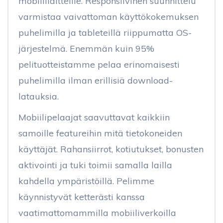
mobiililaitteille. Responsiivinen suunnittelu
varmistaa vaivattoman käyttökokemuksen
puhelimilla ja tableteillä riippumatta OS-
järjestelmä. Enemmän kuin 95%
pelituotteistamme pelaa erinomaisesti
puhelimilla ilman erillisiä download-
latauksia.
Mobiilipelaajat saavuttavat kaikkiin
samoille featureihin mitä tietokoneiden
käyttäjät. Rahansiirrot, kotiutukset, bonusten
aktivointi ja tuki toimii samalla lailla
kahdella ympäristöillä. Pelimme
käynnistyvät ketterästi kanssa
vaatimattomammilla mobiiliverkoilla