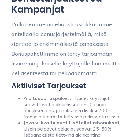
Kampanjat
Palkitsemme anteliaasti asiakkaamme
anteliaalla bonusjärjestelmällä, mikä
starttaa jo ensimmäisestä panoksesta.
Bonuspakettimme on tehty tarjoamaan
lisäarvoa jokaiselle käyttäjälle huolimatta
peliasenteesta tai pelipääomasta.
Aktiiviset Tarjoukset
Aloitusbonuspaketti:
Uudet käyttäjät
saavuttavat maksimissaan 500 euron
bonuksen ensi panoksilleen lisäksi 200
freespin-kierrosta tietyissä pelisovelluksissa
Joka viikko tulevat Lisätalletusbonukset:
Usein pelaavat pelaajat saavat 25-50%
lisäpanoksista tiettyinä ajankohtina