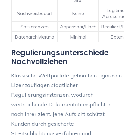
Std.
Legitimation,
Nachweisbedarf
Keine
Adressnachwe
Satzgrenzen
Anpassbar/Hoch
Reguliert/Limiti
Datenarchivierung
Minimal
Extensiv
Regulierungsunterschiede
Nachvollziehen
Klassische Wettportale gehorchen rigorosen
Lizenzauflagen staatlicher
Regulierungsinstanzen, wodurch
weitreichende Dokumentationspflichten
nach ihrer zieht. Jene Aufsicht schützt
Kunden durch gesicherte
Streitschlichtungsverfahren und