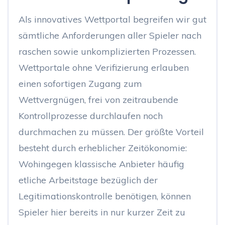
Als innovatives Wettportal begreifen wir gut
sämtliche Anforderungen aller Spieler nach
raschen sowie unkomplizierten Prozessen.
Wettportale ohne Verifizierung erlauben
einen sofortigen Zugang zum
Wettvergnügen, frei von zeitraubende
Kontrollprozesse durchlaufen noch
durchmachen zu müssen. Der größte Vorteil
besteht durch erheblicher Zeitökonomie:
Wohingegen klassische Anbieter häufig
etliche Arbeitstage bezüglich der
Legitimationskontrolle benötigen, können
Spieler hier bereits in nur kurzer Zeit zu