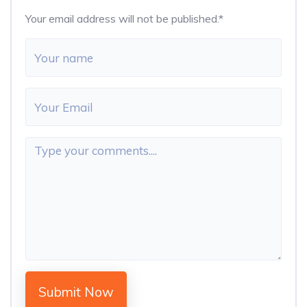
Your email address will not be published.
*
Submit Now