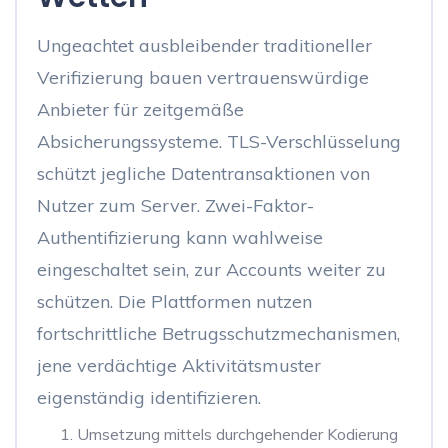
Ungeachtet ausbleibender traditioneller
Verifizierung bauen vertrauenswürdige
Anbieter für zeitgemäße
Absicherungssysteme. TLS-Verschlüsselung
schützt jegliche Datentransaktionen von
Nutzer zum Server. Zwei-Faktor-
Authentifizierung kann wahlweise
eingeschaltet sein, zur Accounts weiter zu
schützen. Die Plattformen nutzen
fortschrittliche Betrugsschutzmechanismen,
jene verdächtige Aktivitätsmuster
eigenständig identifizieren.
Umsetzung mittels durchgehender Kodierung