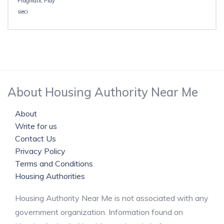
Pragmatic Play
sieci
About Housing Authority Near Me
About
Write for us
Contact Us
Privacy Policy
Terms and Conditions
Housing Authorities
Housing Authority Near Me is not associated with any
government organization. Information found on