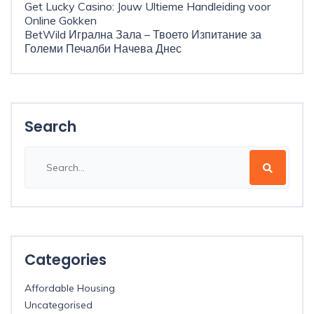
Get Lucky Casino: Jouw Ultieme Handleiding voor
Online Gokken
BetWild Игрална Зала – Твоето Изпитание за
Големи Печалби Начева Днес
Search
Categories
Affordable Housing
Uncategorised