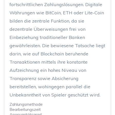
fortschrittlichen Zahlungslösungen. Digitale
Währungen wie BitCoin, ETH oder Lite-Coin
bilden die zentrale Funktion, da sie
dezentrale Überweisungen frei von
Einbeziehung traditioneller Banken
gewährleisten. Die bewiesene Tatsache liegt
darin, wie auf Blockchain beruhende
Transaktionen mittels ihre konstante
Aufzeichnung ein hohes Niveau von
Transparenz sowie Absicherung
bereitstellen, wohingegen parallel die
Unbekanntheit von Spieler geschützt wird.
Zahlungsmethode
Bearbeitungszeit
Anonymitätsgrad