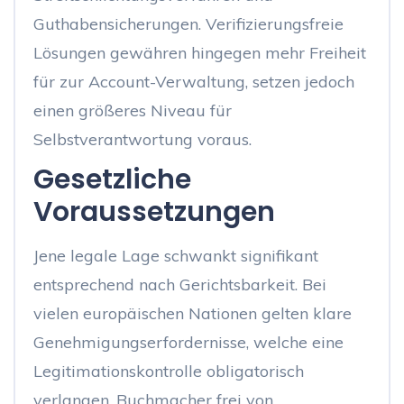
Guthabensicherungen. Verifizierungsfreie
Lösungen gewähren hingegen mehr Freiheit
für zur Account-Verwaltung, setzen jedoch
einen größeres Niveau für
Selbstverantwortung voraus.
Gesetzliche
Voraussetzungen
Jene legale Lage schwankt signifikant
entsprechend nach Gerichtsbarkeit. Bei
vielen europäischen Nationen gelten klare
Genehmigungserfordernisse, welche eine
Legitimationskontrolle obligatorisch
verlangen. Buchmacher frei von