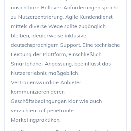
unsichtbare Rollover-Anforderungen spricht
zu Nutzerzentrierung. Agile Kundendienst
mittels diverse Wege sollte zugänglich
bleiben, idealerweise inklusive
deutschsprachigem Support. Eine technische
Leistung der Plattform, einschließlich
Smartphone- Anpassung, beeinflusst das
Nutzererlebnis maßgeblich.
Vertrauenswürdige Anbieter
kommunizieren deren
Geschäftsbedingungen klar wie auch
verzichten auf penetrante
Marketingpraktiken.