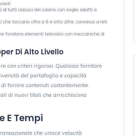
nisti
di tutti classici del casino con soglie adatti a
 che toccano cifre a 6 e otto zifre, connessi a reti
he fondono elementi televisivi con meccaniche di
er Di Alto Livello
 con criteri rigorosi. Qualsiasi fornitore
diversità del portafoglio e capacità
 di fornire contenuti costantemente
li di nuovi titoli che arricchiscono
e E Tempi
ansazionale che unisce velocità