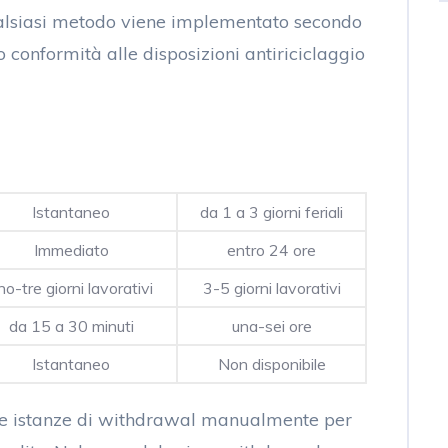
alsiasi metodo viene implementato secondo
o conformità alle disposizioni antiriciclaggio
Istantaneo
da 1 a 3 giorni feriali
Immediato
entro 24 ore
no-tre giorni lavorativi
3-5 giorni lavorativi
da 15 a 30 minuti
una-sei ore
Istantaneo
Non disponibile
 le istanze di withdrawal manualmente per