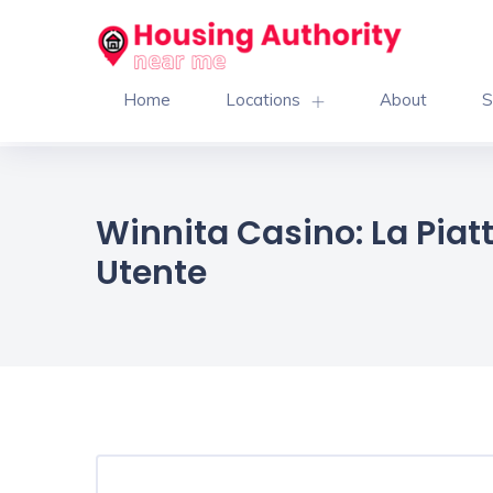
Home
Locations
About
S
Winnita Casino: La Piat
Utente