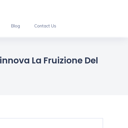
Blog
Contact Us
innova La Fruizione Del