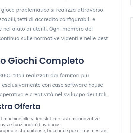
l gioco problematico si realizza attraverso
zabili, tetti di accredito configurabili e
e nel aiuto ai utenti. Ogni membro del
ontinua sulle normative vigenti e nelle best
to Giochi Completo
00 titoli realizzati dai fornitori più
amo esclusivamente con case software house
perativa e creatività nel sviluppo dei titoli.
stra Offerta
it machine alle video slot con sistemi innovative
ys e funzionalità buy bonus
uropea e statunitense, baccará e poker trasmessi in