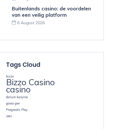
Buitenlands casino: de voordelen
van een veilig platform
6 August 2026
Tags Cloud
bizzo
Bizzo Casino
casino
danym kasynie
gama gier
Pragmatic Play
sieci