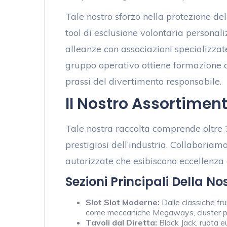
Tale nostro sforzo nella protezione de
tool di esclusione volontaria personaliz
alleanze con associazioni specializzat
gruppo operativo ottiene formazione c
prassi del divertimento responsabile.
Il Nostro Assortimen
Tale nostra raccolta comprende oltre 30
prestigiosi dell’industria. Collabori
autorizzate che esibiscono eccellenza o
Sezioni Principali Della No
Slot Slot Moderne:
Dalle classiche fru
come meccaniche Megaways, cluster pa
Tavoli dal Diretta:
Black Jack, ruota e