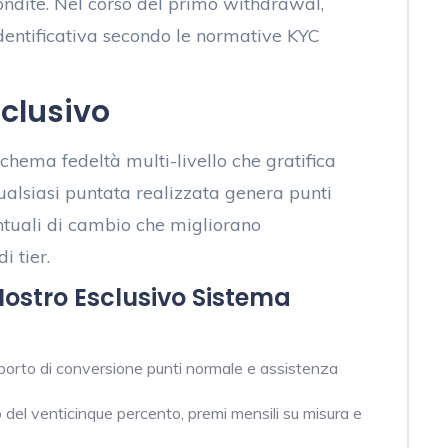
fondite. Nel corso del primo withdrawal,
dentificativa secondo le normative KYC
clusivo
chema fedeltà multi-livello che gratifica
Qualsiasi puntata realizzata genera punti
entuali di cambio che migliorano
 tier.
Nostro Esclusivo Sistema
orto di conversione punti normale e assistenza
del venticinque percento, premi mensili su misura e