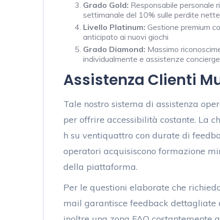
Grado Gold:
Responsabile personale ris
settimanale del 10% sulle perdite nett
Livello Platinum:
Gestione premium con 
anticipato ai nuovi giochi
Grado Diamond:
Massimo riconosciment
individualmente e assistenze concierge
Assistenza Clienti M
Tale nostro sistema di assistenza ope
per offrire accessibilità costante. La 
h su ventiquattro con durate di feedba
operatori acquisiscono formazione mira
della piattaforma.
Per le questioni elaborate che richiedo
mail garantisce feedback dettagliate 
inoltre una zona FAQ costantemente ag