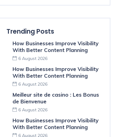
Trending Posts
How Businesses Improve Visibility
With Better Content Planning
6 August 2026
How Businesses Improve Visibility
With Better Content Planning
6 August 2026
Meilleur site de casino : Les Bonus
de Bienvenue
6 August 2026
How Businesses Improve Visibility
With Better Content Planning
6 August 2026