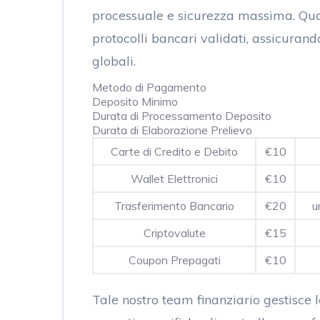
processuale e sicurezza massima. Qu
protocolli bancari validati, assicurand
globali.
Metodo di Pagamento
Deposito Minimo
Durata di Processamento Deposito
Durata di Elaborazione Prelievo
Carte di Credito e Debito
€10
Wallet Elettronici
€10
Trasferimento Bancario
€20
u
Criptovalute
€15
Coupon Prepagati
€10
Tale nostro team finanziario gestisce