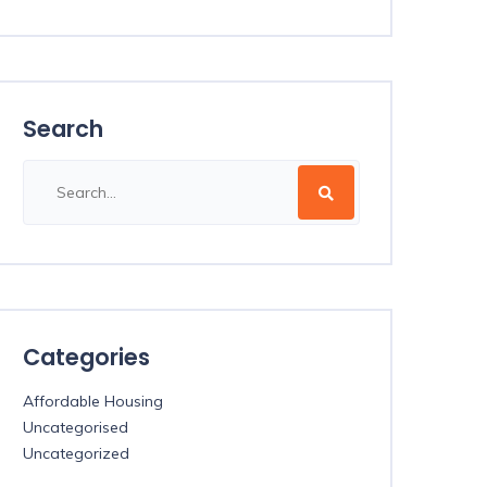
Search
Categories
Affordable Housing
Uncategorised
Uncategorized