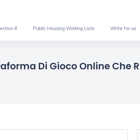
ection 8
Public Housing Waiting Lists
Write for us
taforma Di Gioco Online Che R